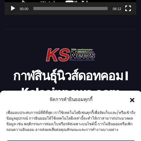
ล์
00:00
08:12
วิ
ดี
โ
อ
กาฬสินธุ์นิวส์ดอทคอม l
Kalasinnews.com
จัดการคำยินยอมคุกกี้
ข่าวออนไลน์เบอร์ 1 ในใจชาวกาฬสินธุ์
เพื่อมอบประสบการณ์ที่ดีที่สุด เราใช้เทคโนโลยีเช่นคุกกี้เพื่อจัดเก็บและ/หรือเข้าถึง
ข้อมูลอุปกรณ์ การยินยอมให้ใช้เทคโนโลยีเหล่านี้จะทำให้เราสามารถประมวลผล
ข้อมูล เช่น พฤติกรรมการท่องเว็บหรือรหัสเฉพาะบนไซต์นี้ การไม่ยินยอมหรือเพิก
ถอนความยินยอม อาจส่งผลเสียต่อคุณลักษณะและการทำงานบางอย่าง
Proudly powered by K.S.Network
|
Theme: News by
K.S.Network
.