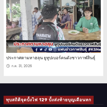
ะ
จำ
วั
น
ประกาศตามหาฮลุน ยูทูปเบอร์คนดังชาวกาฬสินธุ์
ก.ค. 31, 2026
ทุบสถิติจุดบั้งไฟ 129 บั้งส่งท้ายบุญเดือนหก