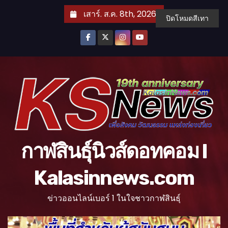
S
เสาร์. ส.ค. 8th, 2026
ปิดโหมดสีเทา
k
i
p
t
o
c
o
n
t
กาฬสินธุ์นิวส์ดอทคอม l
e
n
Kalasinnews.com
t
ข่าวออนไลน์เบอร์ 1 ในใจชาวกาฬสินธุ์