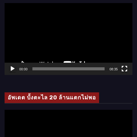
ตั
ว
เ
ล่
น
ไ
ฟ
ล์
00:00
08:35
วิ
ดี
โ
อัพเดต บั้งตะไล 20 ล้านแตกไม่พอ
อ
ตั
ว
เ