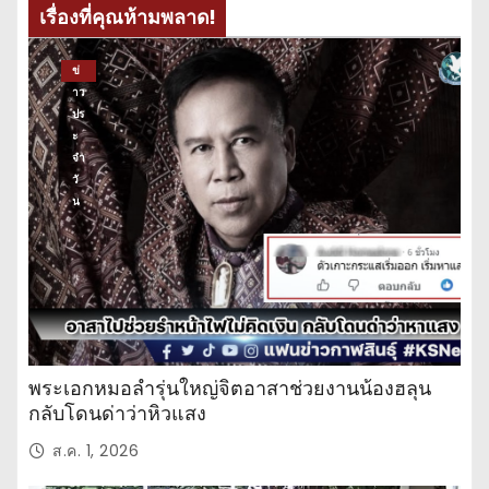
เรื่องที่คุณห้ามพลาด!
ข่
าว
ปร
ะ
จำ
วั
น
พระเอกหมอลำรุ่นใหญ่จิตอาสาช่วยงานน้องฮลุน
กลับโดนด่าว่าหิวแสง
ส.ค. 1, 2026