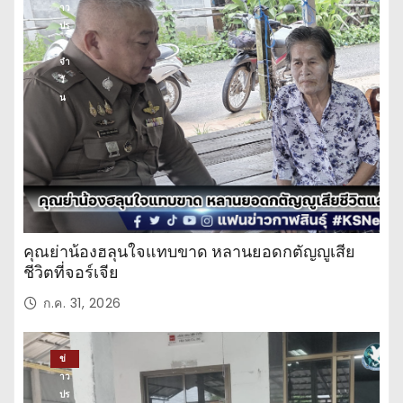
าว
ปร
ะ
จำ
วั
น
คุณย่าน้องฮลุนใจแทบขาด หลานยอดกตัญญูเสีย
ชีวิตที่จอร์เจีย
ก.ค. 31, 2026
ข่
าว
ปร