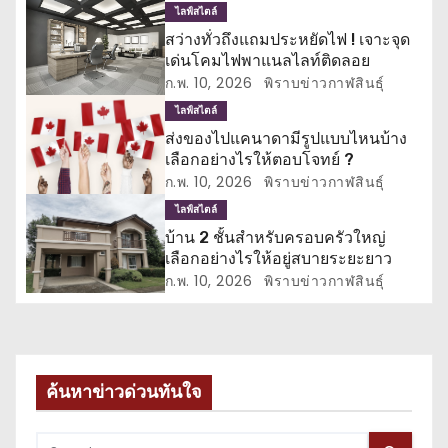
ไลฟ์สไตล์
น
สว่างทั่วถึงแถมประหยัดไฟ ! เจาะจุด
เด่นโคมไฟพาแนลไลท์ติดลอย
ว
ก.พ. 10, 2026
พิราบข่าวกาฬสินธุ์
เ
ไลฟ์สไตล์
ส่งของไปแคนาดามีรูปแบบไหนบ้าง
รื่
เลือกอย่างไรให้ตอบโจทย์ ?
ก.พ. 10, 2026
พิราบข่าวกาฬสินธุ์
อ
ไลฟ์สไตล์
ง
บ้าน 2 ชั้นสำหรับครอบครัวใหญ่
เลือกอย่างไรให้อยู่สบายระยะยาว
ก.พ. 10, 2026
พิราบข่าวกาฬสินธุ์
ค้นหาข่าวด่วนทันใจ