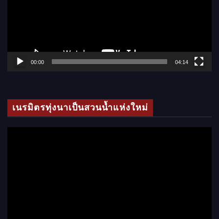
ล่
น
ไ
ฟ
ล์
00:00
04:14
วิ
ดี
โ
เนรมิตรทุ่งนาเป็นสวนน้ำแห่งใหม่
อ
ตั
ว
เ
ล่
น
ไ
ฟ