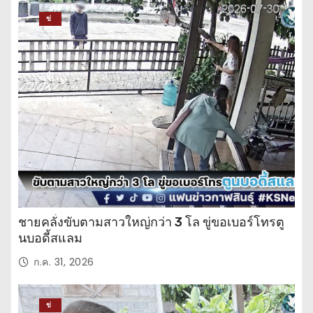
ข่
าว
ปร
ะ
จำ
วั
น
ชายคลั่งขับตามสาวใหญ่กว่า 3 โล ขู่ขอเบอร์โทรตู
นบอดี้สแลม
ก.ค. 31, 2026
ข่