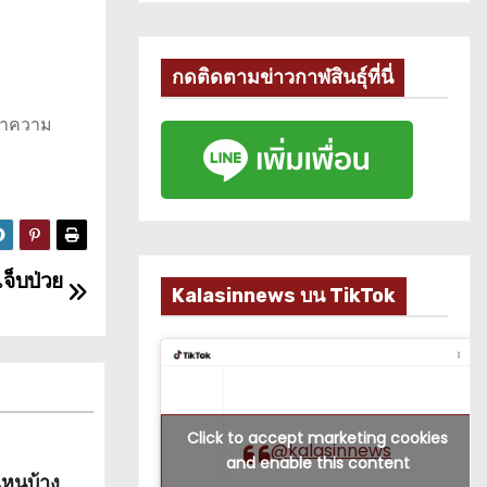
กดติดตามข่าวกาฬสินธุ์ที่นี่
งทำความ
จ็บป่วย
Kalasinnews บน TikTok
Click to accept marketing cookies
@kalasinnews
and enable this content
หนบ้าง