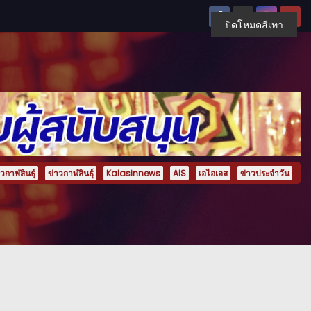
ปิดโหมดสีเทา
กาฬสินธุ์
ข่าวกาฬสินธุ์
Kalasinnews
AIS
เอไอเอส
ข่าวประจำวัน