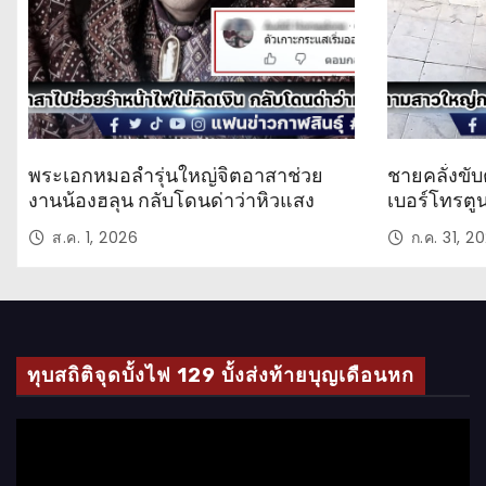
พระเอกหมอลำรุ่นใหญ่จิตอาสาช่วย
ชายคลั่งขับ
งานน้องฮลุน กลับโดนด่าว่าหิวแสง
เบอร์โทรตู
ส.ค. 1, 2026
ก.ค. 31, 2
ทุบสถิติจุดบั้งไฟ 129 บั้งส่งท้ายบุญเดือนหก
ตั
ว