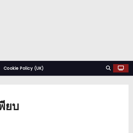
Cookie Policy (UK)
พียบ