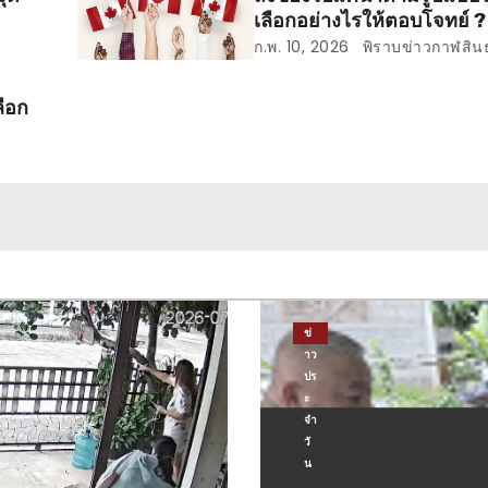
เลือกอย่างไรให้ตอบโจทย์ ?
ก.พ. 10, 2026
พิราบข่าวกาฬสินธุ
ลือก
ข่
าว
ปร
ะ
จำ
วั
น