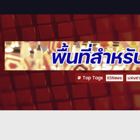
Top Tags
KSNews
แฟนข่าว