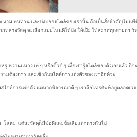
สวยงาม ทนทาน และบ่งบอกสไตล์ของเรานั้น ถือเป็นสิ่งสำคัญไม่แพ้ตั
ยวัสดุ จะเลือกแบบไหนดีให้ปัง ให้เป๊ะ ให้สะกดทุกสายตา วันนี
รู หวานแหวว เท่ ๆ หรือคิ้วต์ ๆ เมื่อเรารู้สไตล์ของตัวเองแล้ว ก็จ
ความต้องการ และเข้ากับสไตล์การแต่งตัวของเราอีกด้วย
สไตล์การแต่งตัว แต่หากพิจารณาดี ๆ เราถือโทรศัพท์อยู่ตลอดเวล
 โลหะ แต่ละวัสดุก็มีข้อดีและข้อเสียแตกต่างกันไป
ูไม่หรูหราเท่าวัสดุอื่น