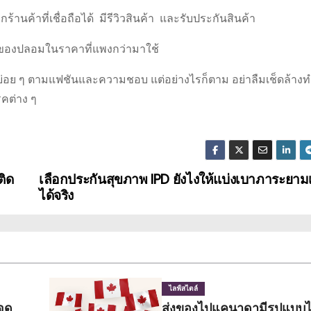
้านค้าที่เชื่อถือได้ มีรีวิวสินค้า และรับประกันสินค้า
้ซื้อของปลอมในราคาที่แพงกว่ามาใช้
ยนบ่อย ๆ ตามแฟชันและความชอบ แต่อย่างไรก็ตาม อย่าลืมเช็ดล้า
คต่าง ๆ
ติด
เลือกประกันสุขภาพ IPD ยังไงให้แบ่งเบาภาระยามเ
ได้จริง
ไลฟ์สไตล์
จุด
ส่งของไปแคนาดามีรูปแบบไ