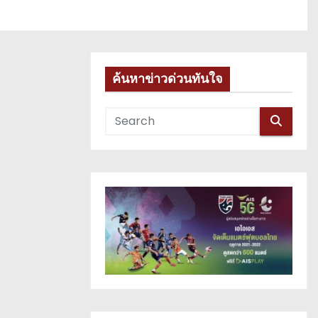
ค้นหาข่าวด่วนทันใจ