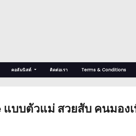
คอลัมนิสต์
ติดต่อเรา
Terms & Conditions
 แบบตัวแม่ สวยสับ คนมองเ