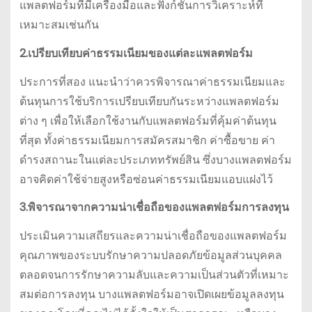
แพลตฟอร์มที่มีเครื่องมือและฟังก์ชันการวิเคราะห์ที่
เหมาะสมเช่นกัน
2.เปรียบเทียบค่าธรรมเนียมของแต่ละแพลตฟอร์ม
ประการที่สอง แนะนำว่าควรพิจารณาค่าธรรมเนียมและ
ต้นทุนการใช้บริการเปรียบเทียบกันระหว่างแพลตฟอร์ม
ต่าง ๆ เพื่อให้เลือกใช้งานกับแพลตฟอร์มที่คุ้มค่าต้นทุน
ที่สุด ทั้งค่าธรรมเนียมการสมัครสมาชิก ค่าซื้อขาย ค่า
ดำรงสถานะในแต่ละประเภททรัพย์สิน ซึ่งบางแพลตฟอร์ม
อาจคิดค่าใช้จ่ายสูงหรือซ่อนค่าธรรมเนียมแอบแฝงไว้
3.พิจารณาจากความน่าเชื่อถือของแพลตฟอร์มการลงทุน
ประเมินความเสถียรและความน่าเชื่อถือของแพลตฟอร์ม
คุณภาพของระบบรักษาความปลอดภัยข้อมูลส่วนบุคคล
ตลอดจนการรักษาความลับและความเป็นส่วนตัวที่เหมาะ
สมต่อการลงทุน บางแพลตฟอร์มอาจเปิดเผยข้อมูลลงทุน