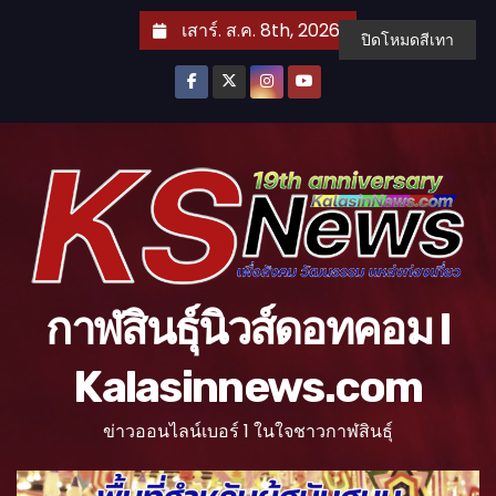
S
เสาร์. ส.ค. 8th, 2026
ปิดโหมดสีเทา
k
i
p
t
o
c
o
n
t
กาฬสินธุ์นิวส์ดอทคอม l
e
n
Kalasinnews.com
t
ข่าวออนไลน์เบอร์ 1 ในใจชาวกาฬสินธุ์