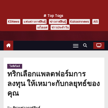
Top Tags
KSNews
แฟนข่าวกาฬสินธุ์
ข่าวกาฬสินธุ์
Kalasinnews
AIS
เอไอเอส
ข่าวประจำวัน
ไลฟ์สไตล์
ทริกเลือกแพลตฟอร์มการ
ลงทุน ให้เหมาะกับกลยุทธ์ของ
คุณ
By
พิราบข่าวกาฬสินธุ์