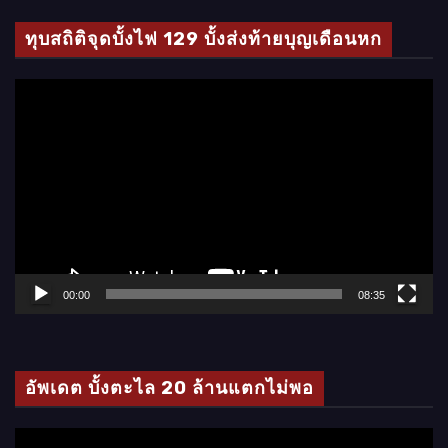
ทุบสถิติจุดบั้งไฟ 129 บั้งส่งท้ายบุญเดือนหก
ตั
ว
เ
ล่
น
ไ
ฟ
ล์
00:00
08:35
วิ
ดี
โ
อัพเดต บั้งตะไล 20 ล้านแตกไม่พอ
อ
ตั