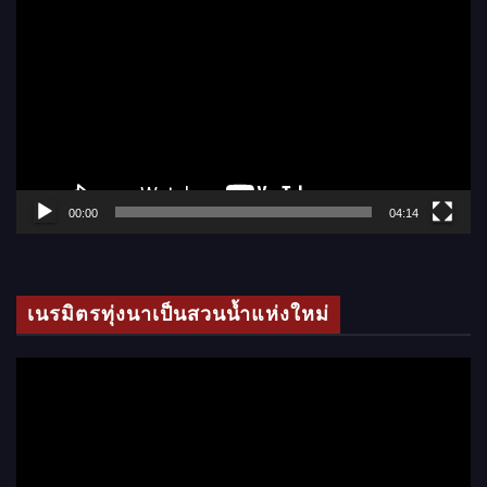
ว
เ
ล่
น
ไ
ฟ
ล์
00:00
04:14
วิ
ดี
โ
เนรมิตรทุ่งนาเป็นสวนน้ำแห่งใหม่
อ
ตั
ว
เ
ล่