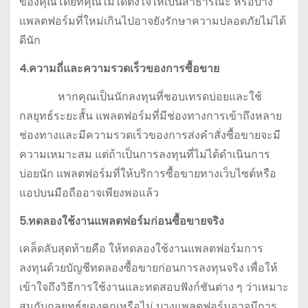
ของคุณโดยที่คุณไม่ได้ตั้งใจให้เป็นสาธารณะ หรือบาง
แพลตฟอร์มที่ใหม่เกินไปอาจยังรักษาความปลอดภัยไม่ได้
ดีนัก
4.ความถี่และความรวดเร็วของการซื้อขาย
หากคุณเป็นนักลงทุนที่ชอบเทรดบ่อยและใช้
กลยุทธ์ระยะสั้น แพลตฟอร์มที่มีช่องทางการเข้าถึงหลาย
ช่องทางและมีความรวดเร็วของการส่งคำสั่งซื้อขายจะมี
ความเหมาะสม แต่ถ้าเป็นการลงทุนที่ไม่ได้ดำเนินการ
บ่อยนัก แพลตฟอร์มที่ให้บริการซื้อขายทางเว็บไซต์หรือ
แอปบนมือถืออาจเพียงพอแล้ว
5.ทดลองใช้งานแพลตฟอร์มก่อนซื้อขายจริง
เคล็ดลับสุดท้ายคือ ให้ทดลองใช้งานแพลตฟอร์มการ
ลงทุนด้วยบัญชีทดลองซื้อขายก่อนการลงทุนจริง เพื่อให้
เข้าใจถึงวิธีการใช้งานและทดสอบฟังก์ชันต่าง ๆ ว่าเหมาะ
สมกับกลยุทธ์ของคุณหรือไม่ บางแพลตฟอร์มอาจมีการ