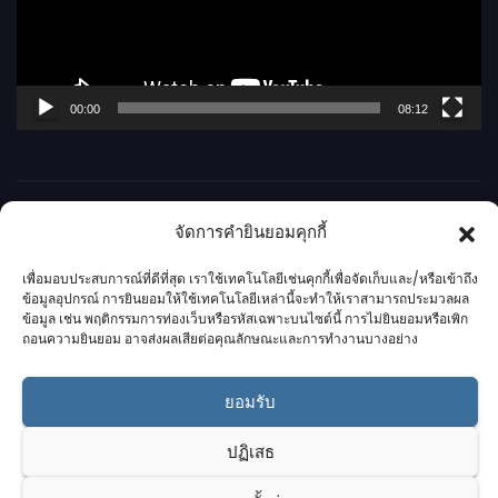
น
ไ
ฟ
ล์
00:00
08:12
วิ
ดี
โ
อ
จัดการคำยินยอมคุกกี้
เพื่อมอบประสบการณ์ที่ดีที่สุด เราใช้เทคโนโลยีเช่นคุกกี้เพื่อจัดเก็บและ/หรือเข้าถึง
ข้อมูลอุปกรณ์ การยินยอมให้ใช้เทคโนโลยีเหล่านี้จะทำให้เราสามารถประมวลผล
ข้อมูล เช่น พฤติกรรมการท่องเว็บหรือรหัสเฉพาะบนไซต์นี้ การไม่ยินยอมหรือเพิก
กาฬสินธุ์นิวส์ดอทคอม l
ถอนความยินยอม อาจส่งผลเสียต่อคุณลักษณะและการทำงานบางอย่าง
Kalasinnews.com
ยอมรับ
ข่าวออนไลน์เบอร์ 1 ในใจชาวกาฬสินธุ์
ปฏิเสธ