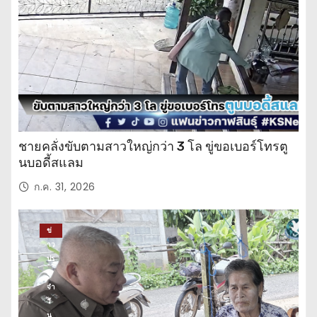
วั
น
ชายคลั่งขับตามสาวใหญ่กว่า 3 โล ขู่ขอเบอร์โทรตู
นบอดี้สแลม
ก.ค. 31, 2026
ข่
าว
ปร
ะ
จำ
วั
น