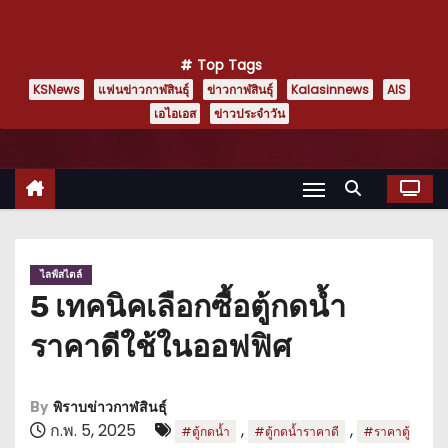
Top Tags
KSNews
แฟนข่าวกาฬสินธุ์
ข่าวกาฬสินธุ์
Kalasinnews
AIS
เอไอเอส
ข่าวประจำวัน
ไลฟ์สไตล์
5 เทคนิคเลือกซื้อตู้กดน้ำ
ราคาดีใช้ในออฟฟิศ
By
พิราบข่าวกาฬสินธุ์
ก.พ. 5, 2025
,
,
#ตู้กดน้ำ
#ตู้กดน้ำราคาดี
#ราคาตู้