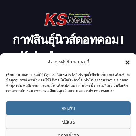
อ
กาฬสินธุ์นิวส์ดอทคอม l
Kalasinnews.com
จัดการคำยินยอมคุกกี้
ข่าวออนไลน์เบอร์ 1 ในใจชาวกาฬสินธุ์
เพื่อมอบประสบการณ์ที่ดีที่สุด เราใช้เทคโนโลยีเช่นคุกกี้เพื่อจัดเก็บและ/หรือเข้าถึง
ข้อมูลอุปกรณ์ การยินยอมให้ใช้เทคโนโลยีเหล่านี้จะทำให้เราสามารถประมวลผล
ข้อมูล เช่น พฤติกรรมการท่องเว็บหรือรหัสเฉพาะบนไซต์นี้ การไม่ยินยอมหรือเพิก
ถอนความยินยอม อาจส่งผลเสียต่อคุณลักษณะและการทำงานบางอย่าง
Proudly powered by K.S.Network
|
Theme: News by
K.S.Network
.
ยอมรับ
Home
Cookie Policy (UK)
Login Customizer
ปฏิเสธ
Terms & conditions
คอลัมนิสต์
ติดต่อเรา
บริการของเรา
รับโฆษณา
ออกแบบเว็บไซต์
อ่านข่าว
เกี่ยวกับเรา
ดูการตั้งค่า