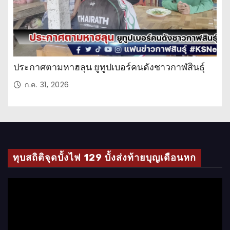
ประกาศตามหาฮลุน ยูทูปเบอร์คนดังชาวกาฬสินธุ์
ก.ค. 31, 2026
ทุบสถิติจุดบั้งไฟ 129 บั้งส่งท้ายบุญเดือนหก
ตั
ว
เ
ล่