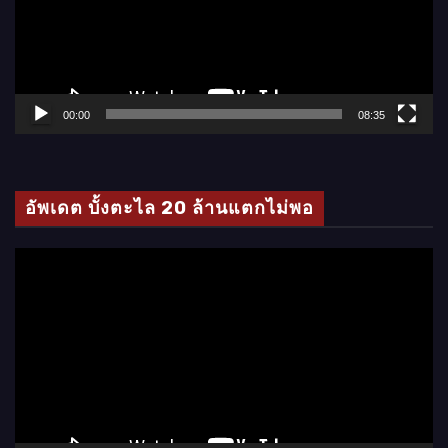
น
ไ
ฟ
ล์
00:00
08:35
วิ
ดี
โ
อัพเดต บั้งตะไล 20 ล้านแตกไม่พอ
อ
ตั
ว
เ
ล่
น
ไ
ฟ