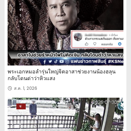
ะ
จำ
วั
น
พระเอกหมอลำรุ่นใหญ่จิตอาสาช่วยงานน้องฮลุน
กลับโดนด่าว่าหิวแสง
ส.ค. 1, 2026
ข่
าว
ปร
ะ
จำ