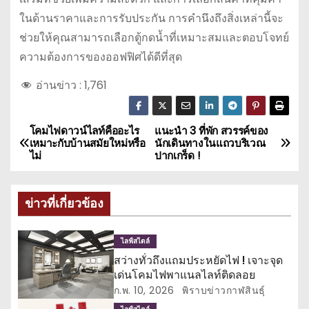
ในด้านราคาและการรับประกัน การคำนึงถึงสิ่งเหล่านี้จะ
ช่วยให้คุณสามารถเลือกตู้กดน้ำที่เหมาะสมและตอบโจทย์
ความต้องการของออฟฟิศได้ดีที่สุด
อ่านข่าว :
1,761
โคมไฟดาวน์ไลท์คืออะไร
แนะนำ 3 ที่พัก สวรรค์ของ
แ
เหมาะกับบ้านสมัยใหม่หรือ
นักเดินทางในแถวบริเวณ
ไม่
ปากเกร็ด !
น
ะ
ข่าวที่เกี่ยวข้อง
แ
ไลฟ์สไตล์
น
สว่างทั่วถึงแถมประหยัดไฟ ! เจาะจุด
เด่นโคมไฟพาแนลไลท์ติดลอย
ว
ก.พ. 10, 2026
พิราบข่าวกาฬสินธุ์