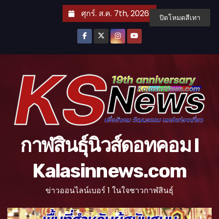
S
ศุกร์. ส.ค. 7th, 2026
ปิดโหมดสีเทา
k
i
p
t
o
c
o
n
t
กาฬสินธุ์นิวส์ดอทคอม l
e
n
Kalasinnews.com
t
ข่าวออนไลน์เบอร์ 1 ในใจชาวกาฬสินธุ์