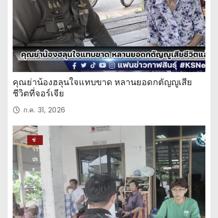
คุณย่าน้องฮลุนใจแทบขาด หลานยอดกตัญญูเสีย
ชีวิตที่จอร์เจีย
ก.ค. 31, 2026
ข่
าว
ปร
ะ
จำ
วั
น