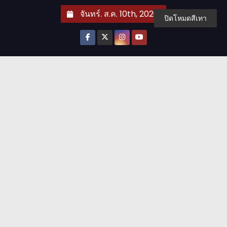
S
จันทร์. ส.ค. 10th, 2026
ปิดโหมดสีเทา
k
i
p
t
o
c
o
n
t
e
n
t