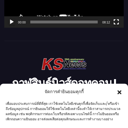
ไ
ฟ
ล์
00:00
08:12
วิ
ดี
โ
อ
กาฬสินธุ์นิวส์ดอทคอม l
จัดการคำยินยอมคุกกี้
Kalasinnews.com
เพื่อมอบประสบการณ์ที่ดีที่สุด เราใช้เทคโนโลยีเช่นคุกกี้เพื่อจัดเก็บและ/หรือเข้า
ข่าวออนไลน์เบอร์ 1 ในใจชาวกาฬสินธุ์
ถึงข้อมูลอุปกรณ์ การยินยอมให้ใช้เทคโนโลยีเหล่านี้จะทำให้เราสามารถประมวล
ผลข้อมูล เช่น พฤติกรรมการท่องเว็บหรือรหัสเฉพาะบนไซต์นี้ การไม่ยินยอมหรือ
เพิกถอนความยินยอม อาจส่งผลเสียต่อคุณลักษณะและการทำงานบางอย่าง