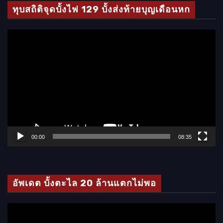
ทุบสถิติจุดบั้งไฟ 129 บั้งส่งท้ายบุญเดือนหก
ตั
ว
เ
ล่
น
ไ
ฟ
ล์
00:00
08:35
วิ
ดี
โ
อัพเดต บั้งตะไล 20 ล้านแตกไม่พอ
อ
ตั