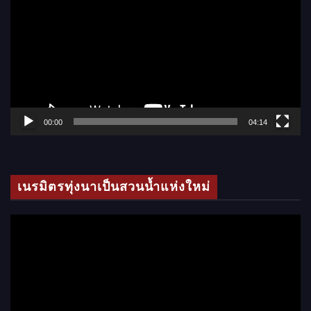
ว
เ
ล่
น
ไ
ฟ
ล์
00:00
04:14
วิ
ดี
โ
เนรมิตรทุ่งนาเป็นสวนน้ำแห่งใหม่
อ
ตั
ว
เ
ล่
น