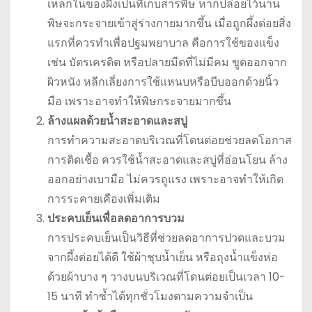
เหล็กในของผึ้งเป็นที่เก็บสารพิษ หากปล่อยไว้นาน
พิษจะกระจายเข้าสู่ร่างกายมากขึ้น เมื่อถูกผึ้งต่อยสิ่ง
แรกที่ควรทำเพื่อปฐมพยาบาล คือการใช้ของแข็ง
เช่น บัตรเครดิต หรือปลายมีดที่ไม่มีคม ขูดออกจาก
ผิวหนัง หลีกเลี่ยงการใช้แหนบหรือบีบออกด้วยนิ้ว
มือ เพราะอาจทำให้พิษกระจายมากขึ้น
ล้างแผลด้วยน้ำสะอาดและสบู่
การทำความสะอาดบริเวณที่โดนต่อยช่วยลดโอกาส
การติดเชื้อ ควรใช้น้ำสะอาดและสบู่ที่อ่อนโยน ล้าง
ออกอย่างเบามือ ไม่ควรถูแรง เพราะอาจทำให้เกิด
การระคายเคืองเพิ่มเติม
ประคบเย็นเพื่อลดอาการบวม
การประคบเย็นเป็นวิธีที่ช่วยลดอาการปวดและบวม
จากผึ้งต่อยได้ดี ใช้ผ้าชุบน้ำเย็น หรือถุงน้ำแข็งห่อ
ด้วยผ้าบาง ๆ วางบนบริเวณที่โดนต่อยเป็นเวลา 10-
15 นาที ทำซ้ำได้ทุกชั่วโมงตามความจำเป็น