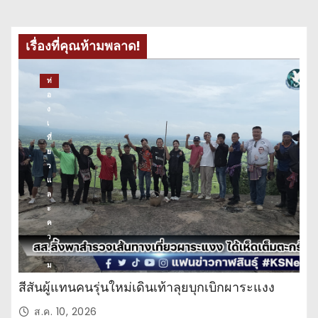
เรื่องที่คุณห้ามพลาด!
ท่
อ
ง
เ
ที่
ย
ว
แ
ล
ะ
ค
ว
า
ม
บั
สีสันผู้แทนคนรุ่นใหม่เดินเท้าลุยบุกเบิกผาระแงง
น
เ
ส.ค. 10, 2026