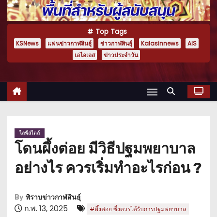
Top Tags
KSNews
แฟนข่าวกาฬสินธุ์
ข่าวกาฬสินธุ์
Kalasinnews
AIS
เอไอเอส
ข่าวประจำวัน
ไลฟ์สไตล์
โดนผึ้งต่อย มีวิธีปฐมพยาบาล
อย่างไร ควรเริ่มทำอะไรก่อน ?
By
พิราบข่าวกาฬสินธุ์
ก.พ. 13, 2025
#ผึ้งต่อย ซึ่งควรได้รับการปฐมพยาบาล