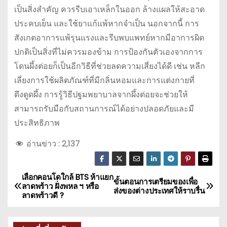
เป็นสิ่งสำคัญ ควรรีบเอาเหล็กในออก ล้างแผลให้สะอาด
ประคบเย็น และใช้ยาแก้แพ้หากจำเป็น นอกจากนี้ การ
สังเกตอาการแพ้รุนแรงและรีบพบแพทย์หากมีอาการผิด
ปกติเป็นสิ่งที่ไม่ควรมองข้าม การป้องกันตัวเองจากการ
โดนผึ้งต่อยก็เป็นอีกวิธีที่ช่วยลดความเสี่ยงได้ดี เช่น หลีก
เลี่ยงการใช้ผลิตภัณฑ์ที่มีกลิ่นหอมและการแต่งกายที่
ดึงดูดผึ้ง การรู้วิธีปฐมพยาบาลจากผึ้งต่อยจะช่วยให้
สามารถรับมือกับสถานการณ์ได้อย่างปลอดภัยและมี
ประสิทธิภาพ
อ่านข่าว :
2,137
เลือกคอนโดใกล้ BTS ห้าแยก
แ
ขั้นตอนการเตรียมของเพื่อ
ลาดพร้าว ฝั่งพหล ฯ หรือ
ส่งของต่างประเทศให้ราบรื่น
ลาดพร้าวดี ?
น
ะ