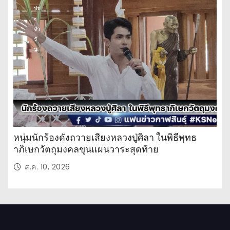
ปร
ะ
จำ
วั
น
หนุ่มนักร้องดังถวายเสียงหลวงปู่ศิลา ในพิธีพุทธ
าภิเษกวัตถุมงคลขุนแผนวาระสุดท้าย
ส.ค. 10, 2026