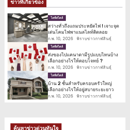
ข่าวที่เกี่ยวข้อง
แ
ไลฟ์สไตล์
น
สว่างทั่วถึงแถมประหยัดไฟ ! เจาะจุด
เด่นโคมไฟพาแนลไลท์ติดลอย
ว
ก.พ. 10, 2026
พิราบข่าวกาฬสินธุ์
เ
ไลฟ์สไตล์
ส่งของไปแคนาดามีรูปแบบไหนบ้าง
รื่
เลือกอย่างไรให้ตอบโจทย์ ?
ก.พ. 10, 2026
พิราบข่าวกาฬสินธุ์
อ
ไลฟ์สไตล์
ง
บ้าน 2 ชั้นสำหรับครอบครัวใหญ่
เลือกอย่างไรให้อยู่สบายระยะยาว
ก.พ. 10, 2026
พิราบข่าวกาฬสินธุ์
ค้นหาข่าวด่วนทันใจ