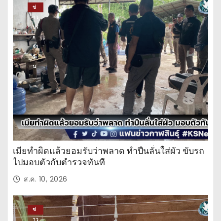
ข่
าว
ปร
ะ
จำ
วั
น
เมียทำผิดแล้วยอมรับว่าพลาด ทำปืนลั่นใส่ผัว ขับรถ
ไปมอบตัวกับตำรวจทันที
ส.ค. 10, 2026
ข่
าว