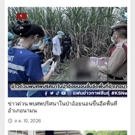
ทิ
ง
ข่
าว
ปร
ะ
จำ
วั
น
ข่าวด่วน พบศพปริศนาในป่าอ้อยนอนขึ้นอืดพื้นที่
อำเภอนามน
ส.ค. 10, 2026