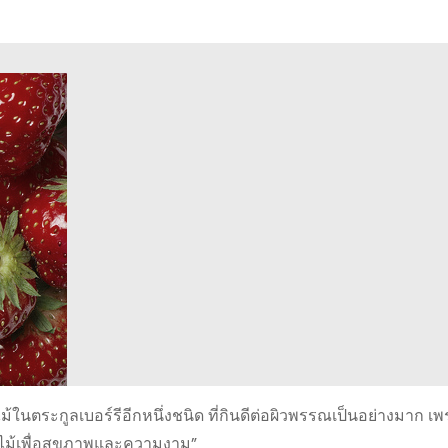
นตระกูลเบอร์รีอีกหนึ่งชนิด ที่กินดีต่อผิวพรรณเป็นอย่างมาก เ
“ผลไม้เพื่อสุขภาพและความงาม”