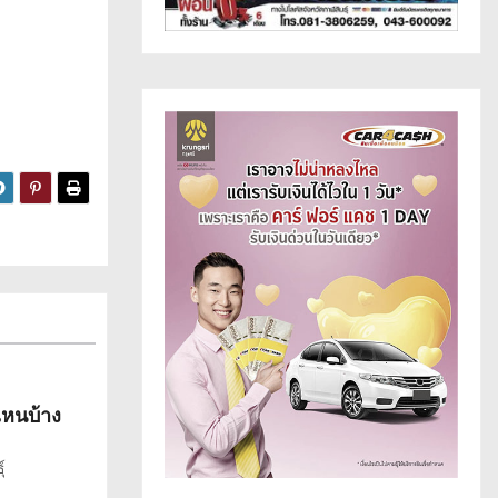
หนบ้าง
์