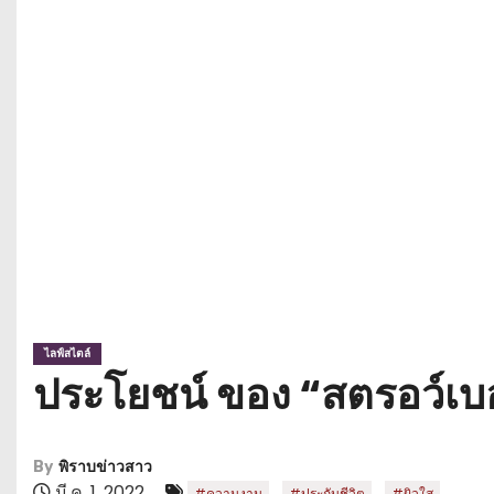
ไลฟ์สไตล์
ประโยชน์ ของ “สตรอว์เบอ
By
พิราบข่าวสาว
มี.ค. 1, 2022
,
,
#ความงาม
#ประกันชีวิต
#ผิวใส