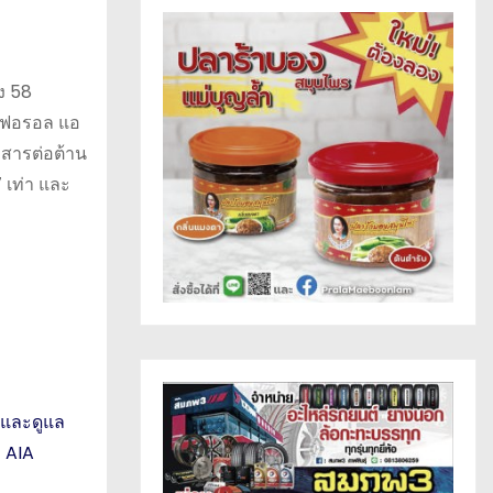
ง 58
มเฟอรอล แอ
มีสารต่อต้าน
7 เท่า และ
บและดูแล
บ AIA