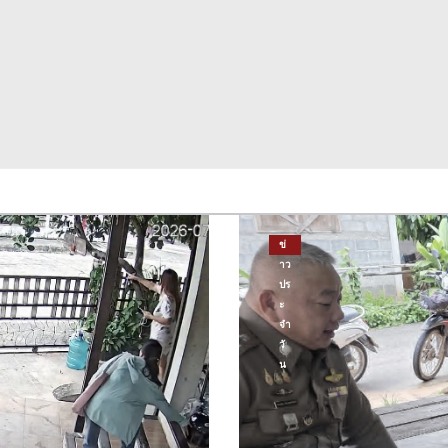
ข่
าว
ปร
ะ
จำ
วั
น