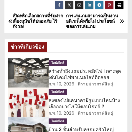
เปิดทริกเลือกสถานที่รับฝาก
การเล่นเกมสามารถเป็นงาน
แ
เลี้ยงสุนัขให้ปลอดภัย ไร้
อดิเรกได้หรือไม่ ประโยชน์
กังวล!
ของการเล่นเกม
น
ะ
ข่าวที่เกี่ยวข้อง
แ
ไลฟ์สไตล์
น
สว่างทั่วถึงแถมประหยัดไฟ ! เจาะจุด
เด่นโคมไฟพาแนลไลท์ติดลอย
ว
ก.พ. 10, 2026
พิราบข่าวกาฬสินธุ์
เ
ไลฟ์สไตล์
ส่งของไปแคนาดามีรูปแบบไหนบ้าง
รื่
เลือกอย่างไรให้ตอบโจทย์ ?
ก.พ. 10, 2026
พิราบข่าวกาฬสินธุ์
อ
ไลฟ์สไตล์
ง
บ้าน 2 ชั้นสำหรับครอบครัวใหญ่