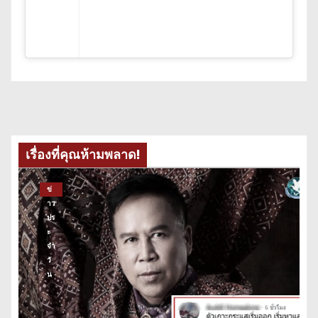
เรื่องที่คุณห้ามพลาด!
ข่
าว
ปร
ะ
จำ
วั
น