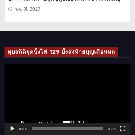
ก.ค. 31, 2026
ทุบสถิติจุดบั้งไฟ 129 บั้งส่งท้ายบุญเดือนหก
ตั
ว
เ
ล่
น
ไ
ฟ
ล์
00:00
08:35