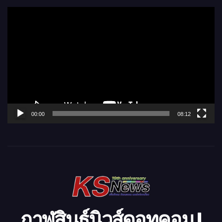
ตั
ว
เ
ล่
น
ไ
ฟ
ล์
00:00
08:12
วิ
ดี
โ
อ
กาฬสินธุ์นิวส์ดอทคอม l