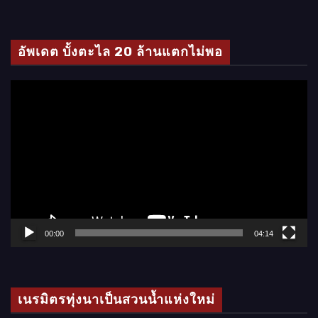
วิ
ดี
โ
อัพเดต บั้งตะไล 20 ล้านแตกไม่พอ
อ
ตั
ว
เ
ล่
น
ไ
ฟ
ล์
00:00
04:14
วิ
ดี
โ
เนรมิตรทุ่งนาเป็นสวนน้ำแห่งใหม่
อ