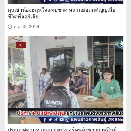
คุณย่าน้องฮลุนใจแทบขาด หลานยอดกตัญญูเสีย
ชีวิตที่จอร์เจีย
ก.ค. 31, 2026
ข่
าว
ปร
ะ
จำ
วั
น
ประกาศตามหาฮลุน ยูทูปเบอร์คนดังชาวกาฬสินธุ์