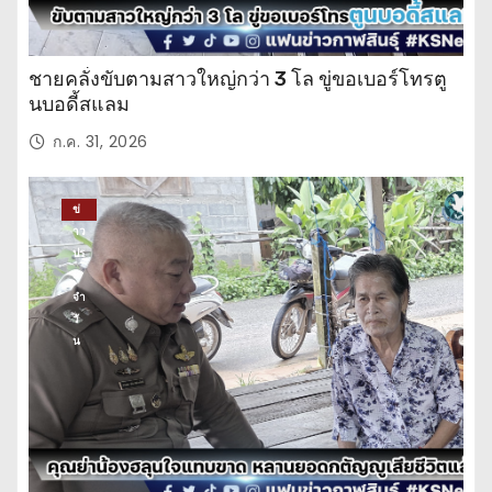
ชายคลั่งขับตามสาวใหญ่กว่า 3 โล ขู่ขอเบอร์โทรตู
นบอดี้สแลม
ก.ค. 31, 2026
ข่
าว
ปร
ะ
จำ
วั
น