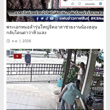
พระเอกหมอลำรุ่นใหญ่จิตอาสาช่วยงานน้องฮลุน
กลับโดนด่าว่าหิวแสง
ส.ค. 1, 2026
ข่
าว
ปร
ะ
จำ
วั
น