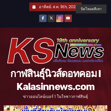
S
อาทิตย์. ส.ค. 9th, 2026
ปิดโหมดสีเทา
k
i
p
t
o
c
o
n
t
กาฬสินธุ์นิวส์ดอทคอม l
e
n
Kalasinnews.com
t
ข่าวออนไลน์เบอร์ 1 ในใจชาวกาฬสินธุ์