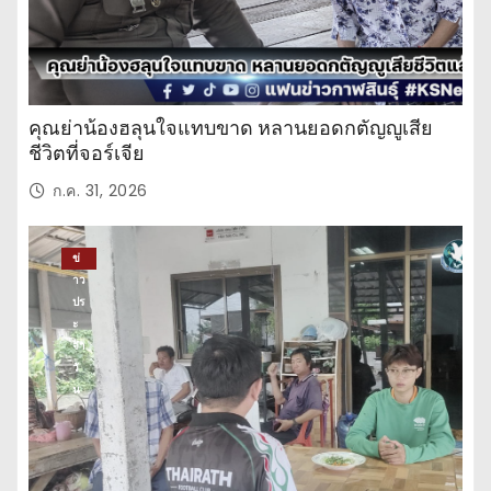
คุณย่าน้องฮลุนใจแทบขาด หลานยอดกตัญญูเสีย
ชีวิตที่จอร์เจีย
ก.ค. 31, 2026
ข่
าว
ปร
ะ
จำ
วั
น