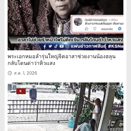
วั
น
พระเอกหมอลำรุ่นใหญ่จิตอาสาช่วยงานน้องฮลุน
กลับโดนด่าว่าหิวแสง
ส.ค. 1, 2026
ข่
าว
ปร
ะ
จำ
วั
น