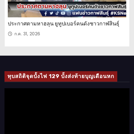
ประกาศตามหาฮลุน ยูทูปเบอร์คนดังชาวกาฬสินธุ์
ก.ค. 31, 2026
ทุบสถิติจุดบั้งไฟ 129 บั้งส่งท้ายบุญเดือนหก
ตั
ว
เ
ล่
น
ไ