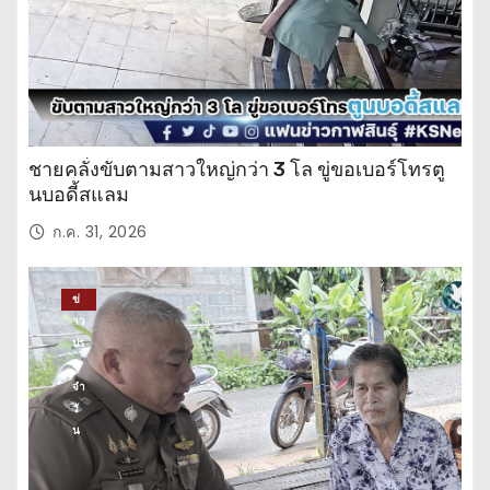
ชายคลั่งขับตามสาวใหญ่กว่า 3 โล ขู่ขอเบอร์โทรตู
นบอดี้สแลม
ก.ค. 31, 2026
ข่
าว
ปร
ะ
จำ
วั
น