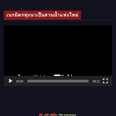
ดี
โ
เนรมิตรทุ่งนาเป็นสวนน้ำแห่งใหม่
อ
ตั
ว
เ
ล่
น
ไ
ฟ
ล์
00:00
08:12
วิ
ดี
โ
อ