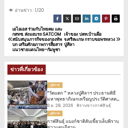
อ่านข่าว :
1,120
เอไอเอส ร่วมกับไทยคม และ
แ
กสทช. ส่งมอบรถ SATCOM
เจ้าของ ปตท.บ้านผือ
สนับสนุนภารกิจของกองทัพ
จ.ศรีสะเกษ กราบขอพรหลวง
น
บก เสริมศักยภาพการสื่อสาร
ปู่ศิลา
แนวชายแดนไทย–กัมพูชา
ะ
แ
ข่าวที่เกี่ยวข้อง
น
ภูมิภาค
ว
“วัดแตก ” หลวงปู่ศิลาฯ ประธานพิธี
มหาพุทธาภิเษกเหรียญประวัติศาสตร์
เ
“จอมสุรินทร์”
มิ.ย. 28, 2026
พิราบข่าวกาฬสินธุ์
รื่
ภูมิภาค
กาฬสินธุ์ แบงก์ชาติลับเขี้ยวเล็บพิราบ
ข่าวแดนอีสาน