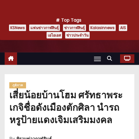
Top Tags
KSNews
แฟนข่าวกาฬสินธุ์
ข่าวกาฬสินธุ์
Kalasinnews
AIS
เอไอเอส
ข่าวประจำวัน
ภูมิภาค
เสี่ยน้อยบ้านโฮม ศรัทธาพระ
เกจิชื่อดังเมืองตักศิลา นำรถ
หรูป้ายแดงเจิมเสริมมงคล
By
พิราบข่าวกาฬสินธุ์