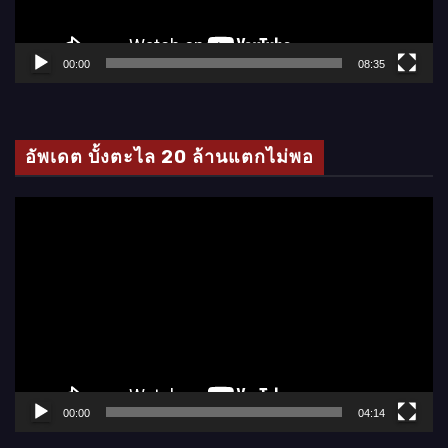
ฟ
ล์
00:00
08:35
วิ
ดี
โ
อัพเดต บั้งตะไล 20 ล้านแตกไม่พอ
อ
ตั
ว
เ
ล่
น
ไ
ฟ
ล์
00:00
04:14
วิ