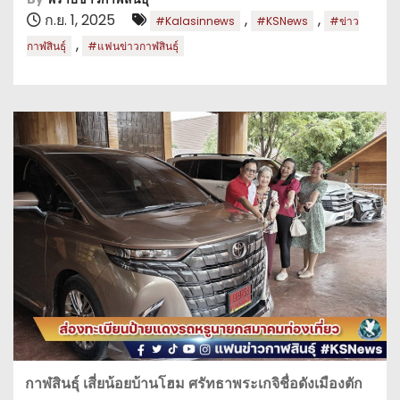
ก.ย. 1, 2025
,
,
#Kalasinnews
#KSNews
#ข่าว
,
กาฬสินธุ์
#แฟนข่าวกาฬสินธุ์
กาฬสินธุ์ เสี่ยน้อยบ้านโฮม ศรัทธาพระเกจิชื่อดังเมืองตัก