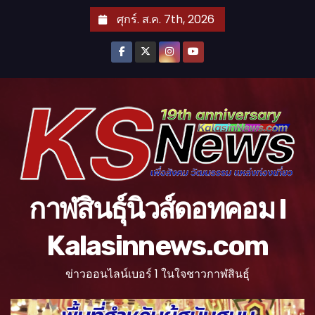
S
ศุกร์. ส.ค. 7th, 2026
k
i
p
t
o
c
o
n
t
กาฬสินธุ์นิวส์ดอทคอม l
e
n
Kalasinnews.com
t
ข่าวออนไลน์เบอร์ 1 ในใจชาวกาฬสินธุ์