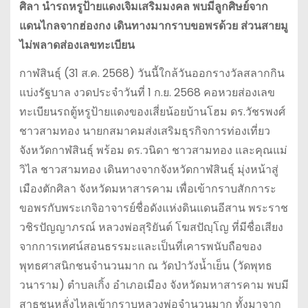
ศิลา นำรถหรูป้ายแดงเจิมเสริมมงคล พบมีลูกศิษย์จาก
แดนไกลจากฮ่องกง เดินทางมากราบขอพรด้วย ส่วนสายมู
ไม่พลาดส่องเลขทะเบียน
กาฬสินธุ์ (31 ส.ค. 2568) วันนี้ใกล้วันออกรางวัลสลากกิน
แบ่งรัฐบาล งวดประจำวันที่ 1 ก.ย. 2568 คอหวยส่องเลข
ทะเบียนรถตู้หรูป้ายแดงของเสี่ยน้อยบ้านโฮม ดร.วัชรพงศ์
ชาวสามทอง นายกสมาคมส่งเสริมธุรกิจการท่องเที่ยว
จังหวัดกาฬสินธุ์ พร้อม ดร.วนิดา ชาวสามทอง และคุณแม่
วิไล ชาวสามทอง เดินทางจากจังหวัดกาฬสินธุ์ มุ่งหน้าสู่
เมืองตักศิลา จังหวัดมหาสารคาม เพื่อเข้ากราบสักการะ
ขอพรกับพระเกจิอาจารย์ชื่อดังแห่งดินแดนอีสาน พระราช
วชิรปัญญาภรณ์ หลวงพ่อสุริยันต์ โฆสปัญฺโญ ที่มีชื่อเสียง
จากการเทศน์สอนธรรมะและเป็นที่เคารพนับถือของ
พุทธศาสนิกชนจำนวนมาก ณ วัดป่าวังน้ำเย็น (วัดพุทธ
วนาราม) ตำบลเกิ้ง อำเภอเมือง จังหวัดมหาสารคาม พบมี
สาธุชนหลั่งไหลเข้ากราบหลวงพ่อจำนวนมาก ทั้งมาจาก