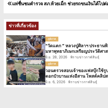
แ
แห่ชื่นชมตำรวจ สภ.ห้วยเม็ก ช่วยรถขนเงินได้ไปต่
น
ะ
ข่าวที่เกี่ยวข้อง
แ
ภูมิภาค
น
“วัดแตก ” หลวงปู่ศิลาฯ ประธานพิ
มหาพุทธาภิเษกเหรียญประวัติศาส
ว
“จอมสุรินทร์”
มิ.ย. 28, 2026
พิราบข่าวกาฬสินธุ์
เ
ภูมิภาค
วอนตรวจสอบเจ้าของเฟสบุ๊กใช้รู
รื่
ดอกบัวบานแห่งอีสาน โพสต์คลิป
ยิงปืน
อ
มิ.ย. 6, 2026
พิราบข่าวกาฬสินธุ์
ง