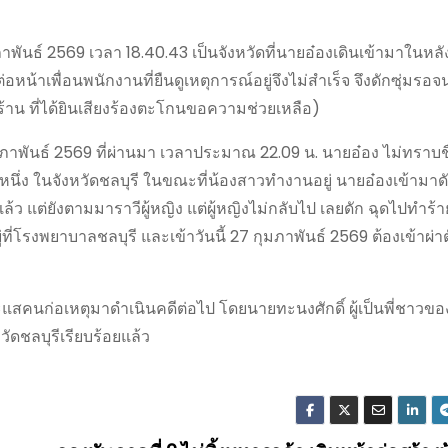
นธ์ 2569 เวลา 18.40.43 เป็นจังหวัดที่นายอ๋องเดินเข้ามาในหลังร
้าเพื่อนพนักงานที่ยืนดูเหตุการณ์อยู่จึงไม่สำเร็จ จึงดักซุ่มรอจน
ร้าน ที่ได้ยินเสียงร้องตะโกนขอความช่วยเหลือ)
 กุมภาพันธ์ 2569 ที่ผ่านมา เวลาประมาณ 22.09 น. นายอ๋อง ไม่ทราบ
่งหนึ่ง ในจังหวัดชลบุรี ในขณะที่น้องสาวทำงานอยู่ นายอ๋องเข้ามา
 แต่ยังตามมาราวีผู้หญิง แต่ผู้หญิงไม่กลับไป เลยดัก ฉุดไปทำร้
ยู่ที่โรงพยาบาลชลบุรี และเข้าวันนี้ 27 กุมภาพันธ์ 2569 ต้องเข้าผ่า
ะแสคนก่อเหตุมาดำเนินคดีต่อไป โดยนายทะนงศักดิ์ ผู้เป็นพี่ชาวของ
ัดชลบุรีเรียบร้อยแล้ว