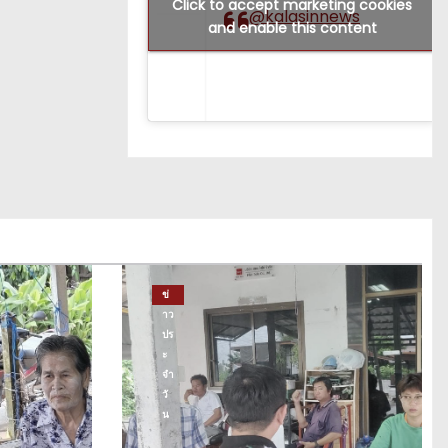
Click to accept marketing cookies
@kalasinnews
and enable this content
ข่
าว
ปร
ะ
จำ
วั
น