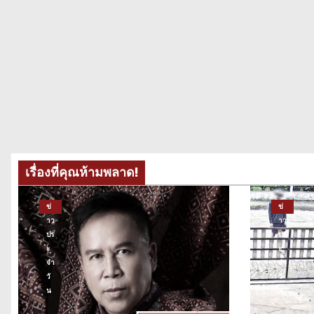
เรื่องที่คุณห้ามพลาด!
ข่
ข่
าว
าว
ปร
ปร
ะ
ะ
จำ
จำ
วั
วั
น
น