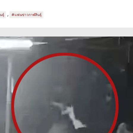
,
ธุ์
#แฟนข่าวกาฬสินธุ์