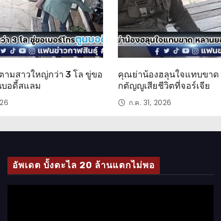
ตามสาวใหญ่กว่า 3 โล ขู่ขอ
คุณย่าน้องฮลุนใจแทบขา
นบอดี้สแลม
กตัญญูเสียชีวิตที่จอร์เจีย
026
ก.ค. 31, 2026
อัพเดต บั้งตะไล 20 ล้านแตกไม่พอ
ตั
ว
เ