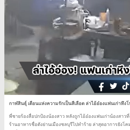
กาฬสินธุ์ เดือนแห่งความรักเป็นสีเลือด ล่าไอ้อ๋องแฟนเก่า
พี่ชายร้องสื่อปกป้องน้องสาว หลังถูกไอ้อ๋องแฟนเก่าน้องสาว
ร้านอาหารชื่อดังย่านเมืองชลบุรีไปทำร้าย ล่าสุดอาการยัง