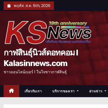
S
พฤหัส. ส.ค. 6th, 2026
k
i
p
t
o
c
o
กาฬสินธุ์นิวส์ดอทคอม l
n
Kalasinnews.com
t
e
ข่าวออนไลน์เบอร์ 1 ในใจชาวกาฬสินธุ์
n
t
เกี่ยวกับเรา
บริการของเรา
อ่านข่าว