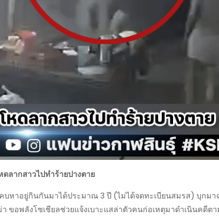
หึงโหดลากสาวไปทำร้ายปางตาย
ที่คบหาอยู่กินกันมาได้ประมาณ 3 ปี (ไม่ได้จดทะเบียนสมรส) บุกม
โคม่า ขอพลังโซเชียลช่วยแจ้งเบาะแสล่าตัวคนก่อเหตุมาดำเนินคดี