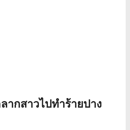
โหดลากสาวไปทำร้ายปาง