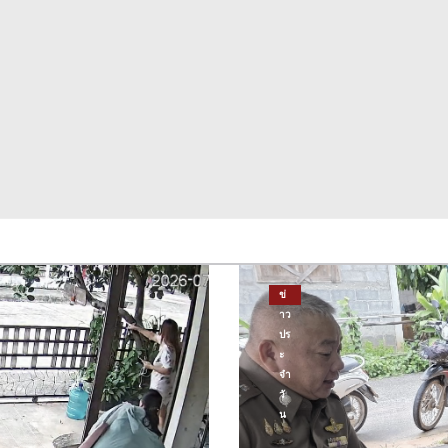
ข่
าว
ปร
ะ
จำ
วั
น