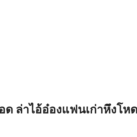
ลือด ล่าไอ้อ๋องแฟนเก่าหึง