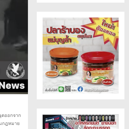
าฉุดออกจาก
ตามกฎหมาย