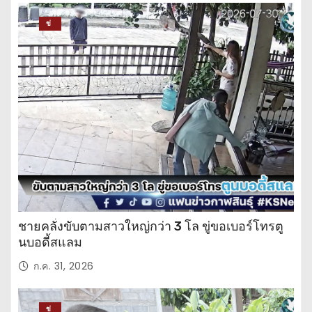
ข่
าว
ปร
ะ
จำ
วั
น
ชายคลั่งขับตามสาวใหญ่กว่า 3 โล ขู่ขอเบอร์โทรตู
นบอดี้สแลม
ก.ค. 31, 2026
ข่