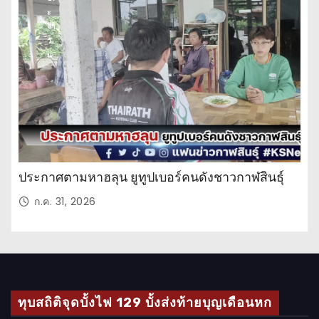
ะ
จำ
วั
น
ประกาศตามหาฮลุน ยูทูปเบอร์คนดังชาวกาฬสินธุ์
ก.ค. 31, 2026
ทุบสถิติจุดบั้งไฟ 129 บั้งส่งท้ายบุญเดือนหก