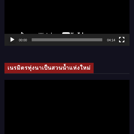
ล่
น
ไ
ฟ
ล์
00:00
04:14
วิ
ดี
โ
เนรมิตรทุ่งนาเป็นสวนน้ำแห่งใหม่
อ
ตั
ว
เ
ล่
น
ไ
ฟ