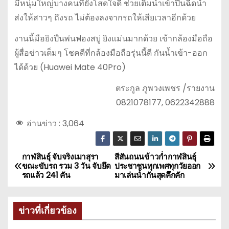
มีหนุ่มใหญ่บางคนที่ยังโสดใจดี ช่วยเติมน้ำเข้าปืนฉีดน้ำ
ส่งให้สาวๆ ถึงรถ ไม่ต้องลงจากรถให้เสียเวลาอีกด้วย
งานนี้มือยิงปืนพ่นฟองสบู่ ยิงแม่นมากด้วย เข้ากล้องมือถือ
ผู้สื่อข่าวเต็มๆ โชคดีที่กล้องมือถือรุ่นนี้ดี กันน้ำเข้า-ออก
ได้ด้วย (Huawei Mate 40Pro)
ตระกูล ภูพวงเพชร /รายงาน
0821078177, 0622342888
อ่านข่าว :
3,064
กาฬสินธุ์ จับจริงเมาสุรา
สีสันถนนข้าวก่ำกาฬสินธุ์
แ
ขณะขับรถ รวม 3 วัน จับยึด
ประชาชนทุกเพศทุกวัยออก
รถแล้ว 241 คัน
มาเล่นน้ำกันสุดคึกคัก
น
ะ
ข่าวที่เกี่ยวข้อง
แ