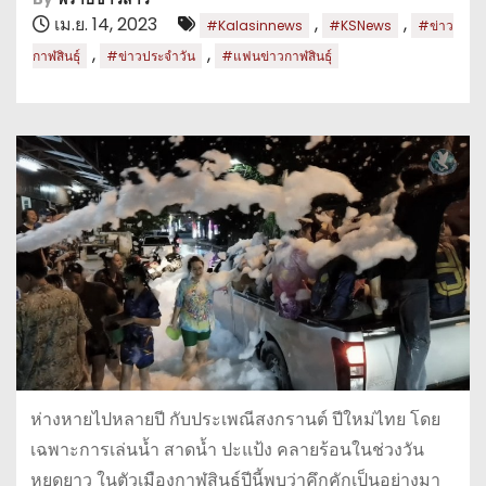
เม.ย. 14, 2023
,
,
#Kalasinnews
#KSNews
#ข่าว
,
,
กาฬสินธุ์
#ข่าวประจำวัน
#แฟนข่าวกาฬสินธุ์
ห่างหายไปหลายปี กับประเพณีสงกรานต์ ปีใหม่ไทย โดย
เฉพาะการเล่นน้ำ สาดน้ำ ปะแป้ง คลายร้อนในช่วงวัน
หยุดยาว ในตัวเมืองกาฬสินธุ์ปีนี้พบว่าคึกคักเป็นอย่างมา