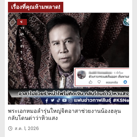
เรื่องที่คุณห้ามพลาด!
ข่
าว
ปร
ะ
จำ
วั
น
พระเอกหมอลำรุ่นใหญ่จิตอาสาช่วยงานน้องฮลุน
กลับโดนด่าว่าหิวแสง
ส.ค. 1, 2026