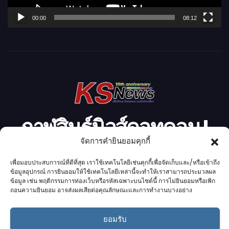
ล์
00:00
08:12
วิ
ดี
โ
อ
กาฬสินธุ์นิวส์ดอทคอม l
จัดการคำยินยอมคุกกี้
Kalasinnews.com
เพื่อมอบประสบการณ์ที่ดีที่สุด เราใช้เทคโนโลยีเช่นคุกกี้เพื่อจัดเก็บและ/หรือเข้าถึง
ข้อมูลอุปกรณ์ การยินยอมให้ใช้เทคโนโลยีเหล่านี้จะทำให้เราสามารถประมวลผล
ข่าวออนไลน์เบอร์ 1 ในใจชาวกาฬสินธุ์
ข้อมูล เช่น พฤติกรรมการท่องเว็บหรือรหัสเฉพาะบนไซต์นี้ การไม่ยินยอมหรือเพิก
ถอนความยินยอม อาจส่งผลเสียต่อคุณลักษณะและการทำงานบางอย่าง
ยอมรับ