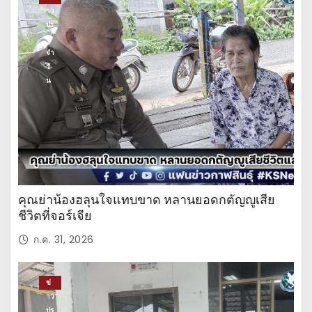
าว
ปร
ะ
จำ
วั
น
คุณย่าน้องฮลุนใจแทบขาด หลานยอดกตัญญูเสีย
ชีวิตที่จอร์เจีย
ก.ค. 31, 2026
ข่
าว
ปร