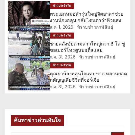
ข่าวประจำวัน
น
พระเอกหมอลำรุ่นใหญ่จิตอาสาช่วย
งานน้องฮลุน กลับโดนด่าว่าหิวแสง
ว
ส.ค. 1, 2026
พิราบข่าวกาฬสินธุ์
เ
ข่าวประจำวัน
ชายคลั่งขับตามสาวใหญ่กว่า 3 โล ขู่
รื่
ขอเบอร์โทรตูนบอดี้สแลม
ก.ค. 31, 2026
พิราบข่าวกาฬสินธุ์
อ
ข่าวประจำวัน
ง
คุณย่าน้องฮลุนใจแทบขาด หลานยอด
กตัญญูเสียชีวิตที่จอร์เจีย
ก.ค. 31, 2026
พิราบข่าวกาฬสินธุ์
ค้นหาข่าวด่วนทันใจ