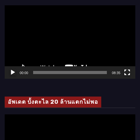
ตั
ว
เ
ล่
น
ไ
ฟ
ล์
00:00
08:35
วิ
ดี
โ
อัพเดต บั้งตะไล 20 ล้านแตกไม่พอ
อ
ตั
ว
เ