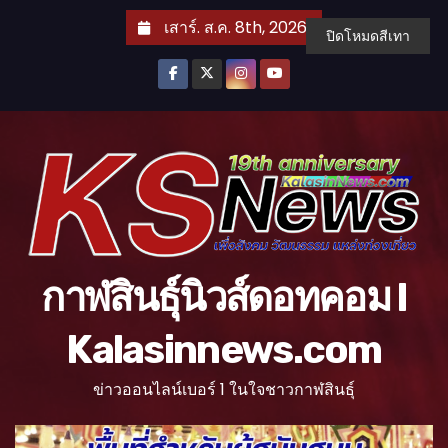
S
เสาร์. ส.ค. 8th, 2026
ปิดโหมดสีเทา
k
i
p
t
o
c
o
n
t
กาฬสินธุ์นิวส์ดอทคอม l
e
n
Kalasinnews.com
t
ข่าวออนไลน์เบอร์ 1 ในใจชาวกาฬสินธุ์