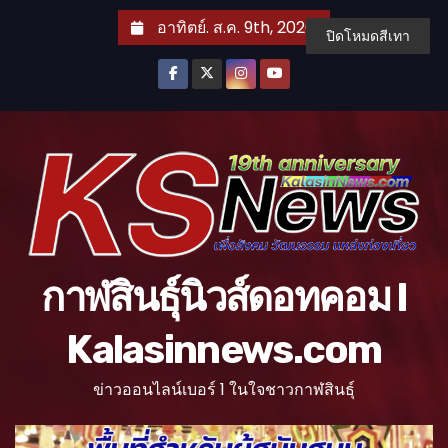
S
อาทิตย์. ส.ค. 9th, 2026
ปิดโหมดสีเทา
k
i
p
t
o
c
o
n
t
กาฬสินธุ์นิวส์ดอทคอม l
e
n
Kalasinnews.com
t
ข่าวออนไลน์เบอร์ 1 ในใจชาวกาฬสินธุ์