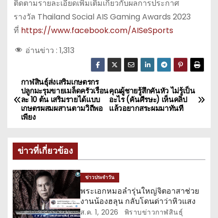
ติดตามรายละเอียดเพิ่มเติมเกี่ยวกับผลการประกาศ
รางวัล Thailand Social AIS Gaming Awards 2023
ที่
https://www.facebook.com/AISeSports
อ่านข่าว :
1,313
กาฬสินธุ์ส่งเสริมเกษตรกร
แ
ปลูกมะรุมขายเมล็ดครัวเรือน
คุณผู้ชายรู้สึกคันหัว ไม่รู้เป็น
ละ 10 ต้น เสริมรายได้แบบ
อะไร (คันศีรษะ) เห็นคลิป
น
เกษตรผสมผสานตามวิถีพอ
แล้วอยากสระผมมาทันที
เพียง
ะ
แ
ข่าวที่เกี่ยวข้อง
น
ข่าวประจำวัน
ว
พระเอกหมอลำรุ่นใหญ่จิตอาสาช่วย
งานน้องฮลุน กลับโดนด่าว่าหิวแสง
เ
ส.ค. 1, 2026
พิราบข่าวกาฬสินธุ์