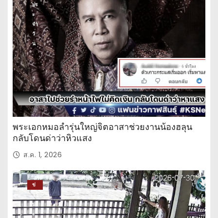
ปร
ะ
จำ
วั
น
พระเอกหมอลำรุ่นใหญ่จิตอาสาช่วยงานน้องฮลุน
กลับโดนด่าว่าหิวแสง
ส.ค. 1, 2026
ข่
าว
ปร
ะ