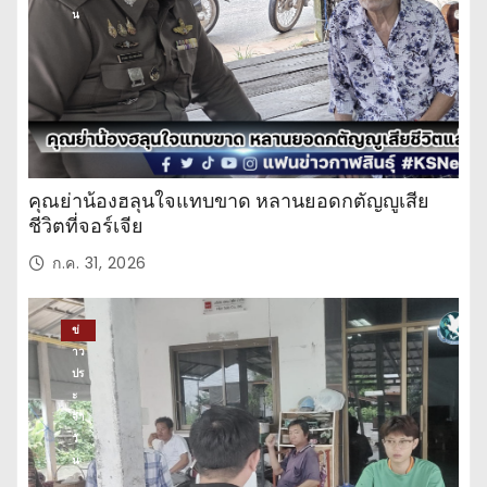
น
คุณย่าน้องฮลุนใจแทบขาด หลานยอดกตัญญูเสีย
ชีวิตที่จอร์เจีย
ก.ค. 31, 2026
ข่
าว
ปร
ะ
จำ
วั
น