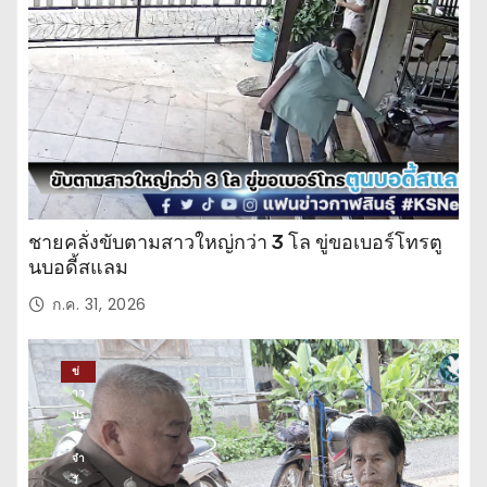
จำ
วั
น
ชายคลั่งขับตามสาวใหญ่กว่า 3 โล ขู่ขอเบอร์โทรตู
นบอดี้สแลม
ก.ค. 31, 2026
ข่
าว
ปร
ะ
จำ
วั