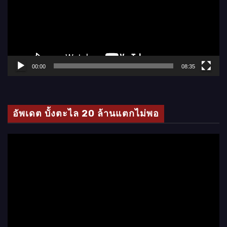
ล่
น
ไ
ฟ
ล์
00:00
08:35
วิ
ดี
โ
อัพเดต บั้งตะไล 20 ล้านแตกไม่พอ
อ
ตั
ว
เ
ล่
น
ไ
ฟ