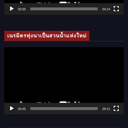
ล์
00:00
04:14
วิ
ดี
โ
เนรมิตรทุ่งนาเป็นสวนน้ำแห่งใหม่
อ
ตั
ว
เ
ล่
น
ไ
ฟ
ล์
00:00
08:12
วิ
ดี