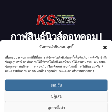
โ
อ
กาฬสินธุ์นิวส์ดอทคอม l
Kalasinnews.com
จัดการคำยินยอมคุกกี้
เพื่อมอบประสบการณ์ที่ดีที่สุด เราใช้เทคโนโลยีเช่นคุกกี้เพื่อจัดเก็บและ/หรือเข้าถึง
ข่าวออนไลน์เบอร์ 1 ในใจชาวกาฬสินธุ์
ข้อมูลอุปกรณ์ การยินยอมให้ใช้เทคโนโลยีเหล่านี้จะทำให้เราสามารถประมวลผล
ข้อมูล เช่น พฤติกรรมการท่องเว็บหรือรหัสเฉพาะบนไซต์นี้ การไม่ยินยอมหรือเพิก
ถอนความยินยอม อาจส่งผลเสียต่อคุณลักษณะและการทำงานบางอย่าง
ยอมรับ
Proudly powered by K.S.Network
|
Theme: News by
K.S.Network
.
ปฏิเสธ
Home
Cookie Policy (UK)
Login Customizer
Terms & conditions
คอลัมนิสต์
ติดต่อเรา
บริการของเรา
ดูการตั้งค่า