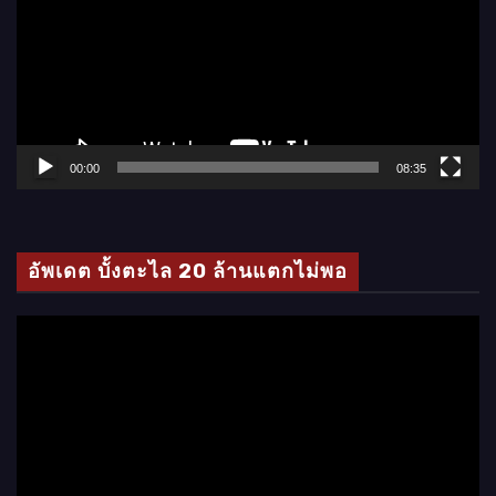
เ
ล่
น
ไ
ฟ
ล์
00:00
08:35
วิ
ดี
โ
อัพเดต บั้งตะไล 20 ล้านแตกไม่พอ
อ
ตั
ว
เ
ล่
น
ไ