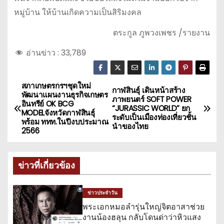
หมู่บ้าน ให้บ้านเกิดความเป็นสิริมงคล
ตระกูล ภูพวงเพชร /รายงาน
อ่านข่าว :
33,789
สภาเกษตรกรฯชุดใหม่
แ
กาฬสินธุ์ เดินหน้าสร้าง
พัฒนาแผนงานธุรกิจเกษตร
ภาพยนตร์ SOFT POWER
อินทรีย์ OK BCG
น
“JURASSIC WORLD” ยก
MODELจังหวัดกาฬสินธุ์
ระดับเป็นเมืองท่องเที่ยวชั้น
พร้อม ททท.ในปีงบประมาณ
นำของไทย
ะ
2566
แ
ข่าวที่เกี่ยวข้อง
น
ว
ข่าวประจำวัน
พระเอกหมอลำรุ่นใหญ่จิตอาสาช่วย
เ
งานน้องฮลุน กลับโดนด่าว่าหิวแสง