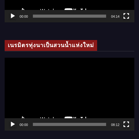
ฟ
ล์
00:00
04:14
วิ
ดี
โ
เนรมิตรทุ่งนาเป็นสวนน้ำแห่งใหม่
อ
ตั
ว
เ
ล่
น
ไ
ฟ
ล์
00:00
08:12
วิ