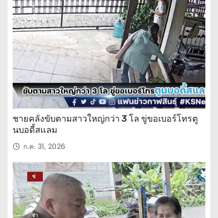
ะ
จำ
วั
น
ชายคลั่งขับตามสาวใหญ่กว่า 3 โล ขู่ขอเบอร์โทรตู
นบอดี้สแลม
ก.ค. 31, 2026
ข่
าว
ปร
ะ
จำ