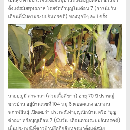
เป็นสุข ตามประเพณีของหมู่บ้านที่เคยปฏิบัติสืบต่อกันมา
ตั้งแต่สมัยพุทธกาล โดยจัดทำบุญในเดือน 7 (การนับวัน-
เดือนที่นับตามระบบจันทรคติ) ของทุกปีๆ ละ 1 ครั้ง
นายบุญมี สาพาลา (สวมเสื้อสีขาว) อายุ 70 ปี ปราชญ์
ชาวบ้าน อยู่บ้านเลขที่ 104 หมู่ 6 ต.ยอดแกง อ.นามน
จ.กาฬสินธุ์ เปิดเผยว่า ประเพณีทำบุญเบิกบ้าน หรือ “บุญ
ซำฮะ” หรือบุญเดือน 7 (นับวัน-เดือนตามระบบจันทรคติ)
เป็นประเพณีที่ชาวบ้านยึดถือสืบทอดมาตั้งแต่สมัย