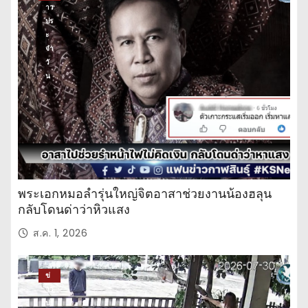
าว
ปร
ะ
จำ
วั
น
พระเอกหมอลำรุ่นใหญ่จิตอาสาช่วยงานน้องฮลุน
กลับโดนด่าว่าหิวแสง
ส.ค. 1, 2026
ข่
าว
ปร