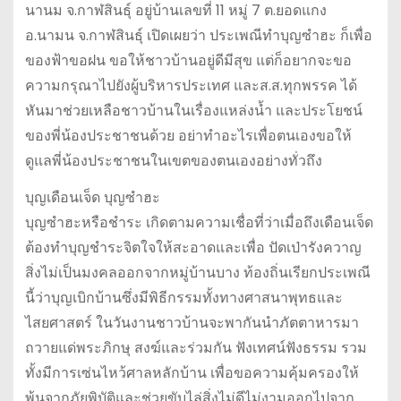
นานม จ.กาฬสินธุ์ อยู่บ้านเลขที่ 11 หมู่ 7 ต.ยอดแกง
อ.นามน จ.กาฬสินธุ์ เปิดเผยว่า ประเพณีทำบุญซำฮะ ก็เพื่อ
ของฟ้าขอฝน ขอให้ชาวบ้านอยู่ดีมีสุข แต่ก็อยากจะขอ
ความกรุณาไปยังผู้บริหารประเทศ และส.ส.ทุกพรรค ได้
หันมาช่วยเหลือชาวบ้านในเรื่องแหล่งน้ำ และประโยชน์
ของพี่น้องประชาชนด้วย อย่าทำอะไรเพื่อตนเองขอให้
ดูแลพี่น้องประชาชนในเขตของตนเองอย่างทั่วถึง
บุญเดือนเจ็ด บุญซำฮะ
บุญซำฮะหรือชำระ เกิดตามความเชื่อที่ว่าเมื่อถึงเดือนเจ็ด
ต้องทำบุญชำระจิตใจให้สะอาดและเพื่อ ปัดเป่ารังควาญ
สิ่งไม่เป็นมงคลออกจากหมู่บ้านบาง ท้องถิ่นเรียกประเพณี
นี้ว่าบุญเบิกบ้านซึ่งมีพิธีกรรมทั้งทางศาสนาพุทธและ
ไสยศาสตร์ ในวันงานชาวบ้านจะพากันนำภัตตาหารมา
ถวายแด่พระภิกษุ สงฆ์และร่วมกัน ฟังเทศน์ฟังธรรม รวม
ทั้งมีการเซ่นไหว้ศาลหลักบ้าน เพื่อขอความคุ้มครองให้
พ้นจากภัยพิบัติและช่วยขับไล่สิ่งไม่ดีไม่งามออกไปจาก