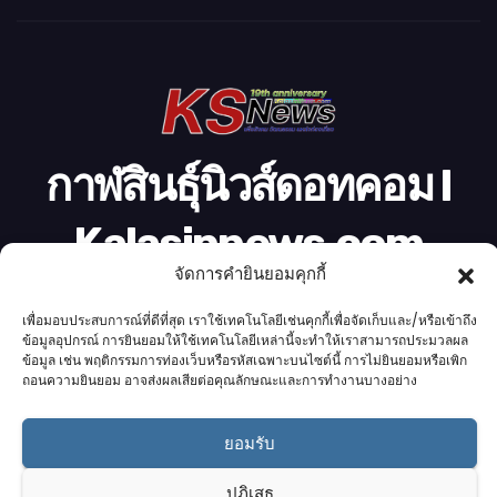
ดี
โ
อ
กาฬสินธุ์นิวส์ดอทคอม l
Kalasinnews.com
จัดการคำยินยอมคุกกี้
ข่าวออนไลน์เบอร์ 1 ในใจชาวกาฬสินธุ์
เพื่อมอบประสบการณ์ที่ดีที่สุด เราใช้เทคโนโลยีเช่นคุกกี้เพื่อจัดเก็บและ/หรือเข้าถึง
ข้อมูลอุปกรณ์ การยินยอมให้ใช้เทคโนโลยีเหล่านี้จะทำให้เราสามารถประมวลผล
ข้อมูล เช่น พฤติกรรมการท่องเว็บหรือรหัสเฉพาะบนไซต์นี้ การไม่ยินยอมหรือเพิก
ถอนความยินยอม อาจส่งผลเสียต่อคุณลักษณะและการทำงานบางอย่าง
Proudly powered by K.S.Network
|
Theme: News by
K.S.Network
.
ยอมรับ
Home
Cookie Policy (UK)
Login Customizer
Terms & conditions
คอลัมนิสต์
ติดต่อเรา
บริการของเรา
ปฏิเสธ