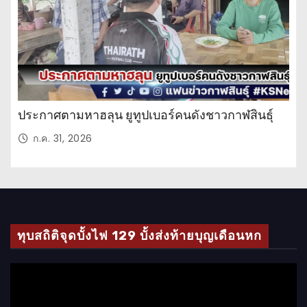
ประกาศตามหาฮลุน ยูทูปเบอร์คนดังชาวกาฬสินธุ์
ก.ค. 31, 2026
ทุบสถิติจุดบั้งไฟ 129 บั้งส่งท้ายบุญเดือนหก
ตั
ว