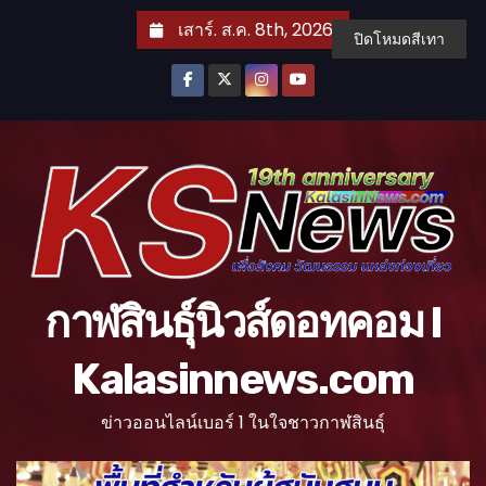
S
เสาร์. ส.ค. 8th, 2026
ปิดโหมดสีเทา
k
i
p
t
o
c
o
n
t
กาฬสินธุ์นิวส์ดอทคอม l
e
n
Kalasinnews.com
t
ข่าวออนไลน์เบอร์ 1 ในใจชาวกาฬสินธุ์