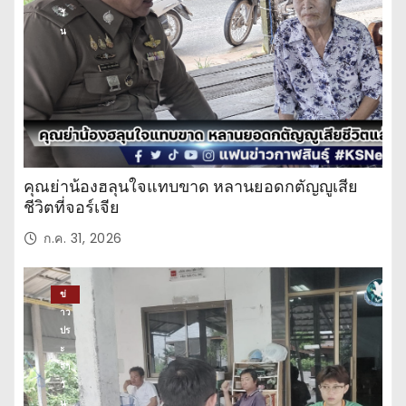
วั
น
คุณย่าน้องฮลุนใจแทบขาด หลานยอดกตัญญูเสีย
ชีวิตที่จอร์เจีย
ก.ค. 31, 2026
ข่
าว
ปร
ะ
จำ
วั
น