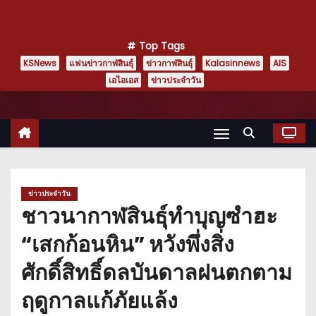
Top Tags
KSNews
แฟนข่าวกาฬสินธุ์
ข่าวกาฬสินธุ์
Kalasinnews
AIS
เอไอเอส
ข่าวประจำวัน
ข่าวประจำวัน
ชาวนากาฬสินธุ์ทำบุญซำฮะ
“เสกก้อนหิน” หวังพึ่งสิ่ง
ศักดิ์สิทธิ์ดลบันดาลฝนตกตาม
ฤดูกาลแก้ภัยแล้ง