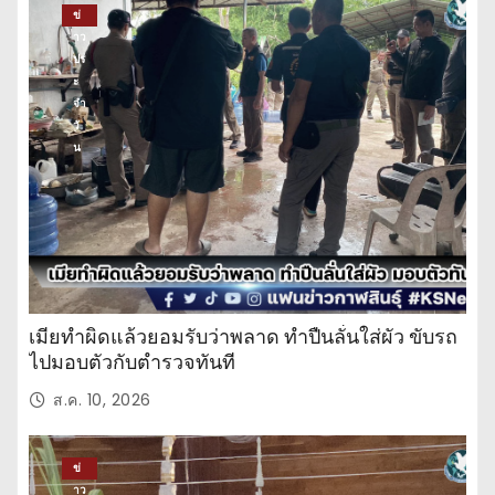
ข่
าว
ปร
ะ
จำ
วั
น
เมียทำผิดแล้วยอมรับว่าพลาด ทำปืนลั่นใส่ผัว ขับรถ
ไปมอบตัวกับตำรวจทันที
ส.ค. 10, 2026
ข่
าว