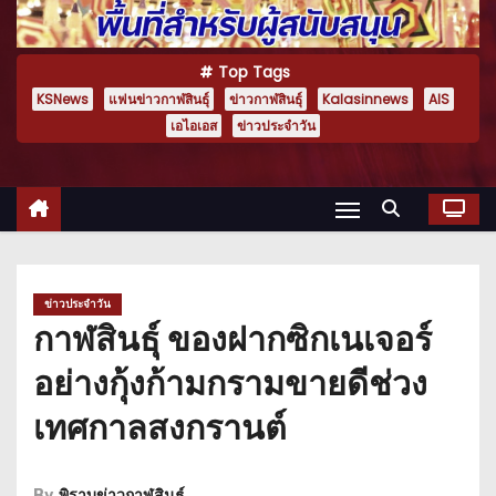
Top Tags
KSNews
แฟนข่าวกาฬสินธุ์
ข่าวกาฬสินธุ์
Kalasinnews
AIS
เอไอเอส
ข่าวประจำวัน
ข่าวประจำวัน
กาฬสินธุ์ ของฝากซิกเนเจอร์
อย่างกุ้งก้ามกรามขายดีช่วง
เทศกาลสงกรานต์
By
พิราบข่าวกาฬสินธุ์