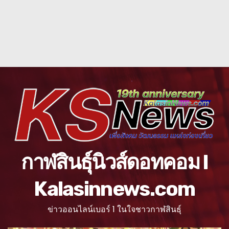
กาฬสินธุ์นิวส์ดอทคอม l
Kalasinnews.com
ข่าวออนไลน์เบอร์ 1 ในใจชาวกาฬสินธุ์