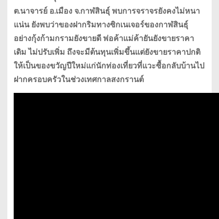
ต.นาจารย์ อ.เมือง จ.กาฬสินธุ์ พบการจราจรยังคงไม่หนา
แน่น ยังพบว่าของฝากริมทางซิกเนเจอร์ของกาฬสินธุ์
อย่างกุ้งก้ามกรามยังขายดี พ่อค้าแม่ค้ายันยังขายราคา
เดิม ไม่ปรับเพิ่ม ถึงจะมีต้นทุนเพิ่มขึ้นแต่ยังขายราคาปกติ
ให้เป็นของขวัญปีใหม่แก่นักท่องเที่ยวที่แวะซื้อกลับบ้านไป
ฝากครอบครัวในช่วงเทศกาลสงกรานต์