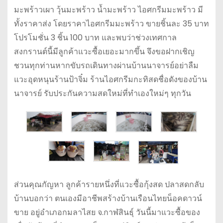
มะพร้าวเผา วุ้นมะพร้าว น้ำมะพร้าว ไอศกรีมมะพร้าว มี
ทั้งราคาส่ง โดยราคาไอศกรีมมะพร้าว ขายชิ้นละ 35 บาท
โปรโมชั่น 3 ชิ้น 100 บาท และพบว่าช่วงเทศกาล
สงกรานต์นี้มีลูกค้าแวะซื้อเยอะมากขึ้น จึงขอฝากเชิญ
ชวนทุกท่านหากขับรถเดินทางผ่านบ้านนาจารย์อย่าลืม
แวะอุดหนุนร้านป้าจิ๋ม ร้านไอศกรีมกะทิสดชื่อดังของบ้าน
นาจารย์ รับประกันความสดใหม่ที่ทำเองใหม่ๆ ทุกวัน
ส่วนคุณกัญหา ลูกค้ารายหนึ่งที่แวะซื้อกุ้งสด ปลาสดกลับ
บ้านบอกว่า ตนเองมีอาชีพสร้างบ้านเรือนไทยน็อคดาวน์
ขาย อยู่อำเภอกมลาไสย จ.กาฬสินธุ์ วันนี้มาแวะซื้อของ