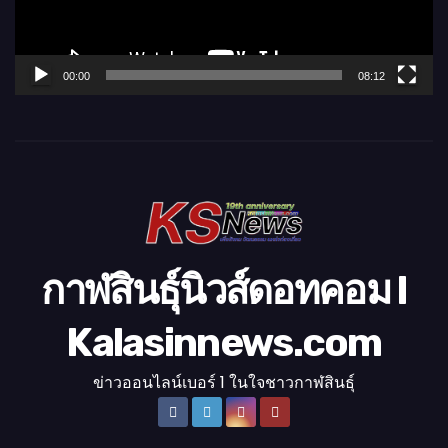
ไ
ฟ
ล์
00:00
08:12
วิ
ดี
โ
อ
กาฬสินธุ์นิวส์ดอทคอม l
Kalasinnews.com
ข่าวออนไลน์เบอร์ 1 ในใจชาวกาฬสินธุ์