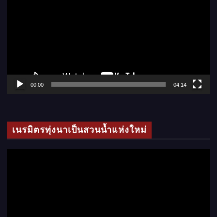
เ
ล่
น
ไ
ฟ
ล์
00:00
04:14
วิ
ดี
โ
เนรมิตรทุ่งนาเป็นสวนน้ำแห่งใหม่
อ
ตั
ว
เ
ล่
น