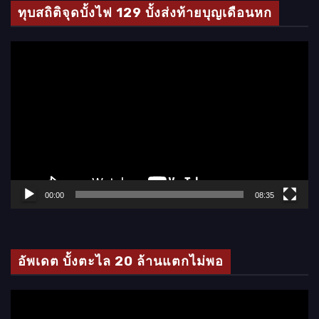
ทุบสถิติจุดบั้งไฟ 129 บั้งส่งท้ายบุญเดือนหก
ตั
ว
เ
ล่
น
ไ
ฟ
ล์
00:00
08:35
วิ
ดี
โ
อัพเดต บั้งตะไล 20 ล้านแตกไม่พอ
อ
ตั
ว