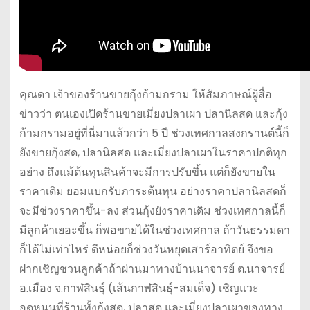
คุณดา เจ้าของร้านขายกุ้งก้ามกราม ให้สัมภาษณ์ผู้สื่อ
ข่าวว่า ตนเองเปิดร้านขายเมี่ยงปลาเผา ปลานิลสด และกุ้ง
ก้ามกรามอยู่ที่นี่มาแล้วกว่า 5 ปี ช่วงเทศกาลสงกรานต์นี้ก็
ยังขายกุ้งสด, ปลานิลสด และเมี่ยงปลาเผาในราคาปกติทุก
อย่าง ถึงแม้ต้นทุนสินค้าจะมีการปรับขึ้น แต่ก็ยังขายใน
ราคาเดิม ยอมแบกรับภาระต้นทุน อย่างราคาปลานิลสดก็
จะมีช่วงราคาขึ้น-ลง ส่วนกุ้งยังราคาเดิม ช่วงเทศกาลนี้ก็
มีลูกค้าเยอะขึ้น ก็พอขายได้ในช่วงเทศกาล ถ้าวันธรรมดา
ก็ได้ไม่เท่าไหร่ ดีหน่อยก็ช่วงวันหยุดเสาร์อาทิตย์ จึงขอ
ฝากเชิญชวนลูกค้าถ้าผ่านมาทางบ้านนาจารย์ ต.นาจารย์
อ.เมือง จ.กาฬสินธุ์ (เส้นกาฬสินธุ์-สมเด็จ) เชิญแวะ
อุดหนุนที่ร้านทั้งกุ้งสด, ปลาสด และเมี่ยงปลาเผาของทาง