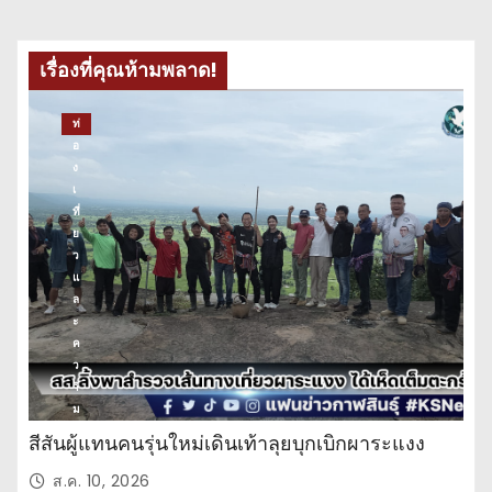
เรื่องที่คุณห้ามพลาด!
ท่
อ
ง
เ
ที่
ย
ว
แ
ล
ะ
ค
ว
า
ม
บั
สีสันผู้แทนคนรุ่นใหม่เดินเท้าลุยบุกเบิกผาระแงง
น
เ
ส.ค. 10, 2026