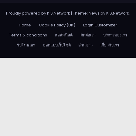
Proudly powered by K.S.Network
|
Theme: News by
K.S.Network
.
Home
Cookie Policy (UK)
Login Customizer
Terms & conditions
คอลัมนิสต์
ติดต่อเรา
บริการของเรา
รับโฆษณา
ออกแบบเว็บไซต์
อ่านข่าว
เกี่ยวกับเรา