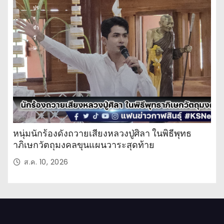
ปร
ะ
จำ
วั
น
หนุ่มนักร้องดังถวายเสียงหลวงปู่ศิลา ในพิธีพุทธ
าภิเษกวัตถุมงคลขุนแผนวาระสุดท้าย
ส.ค. 10, 2026