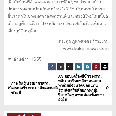
เพื่อกับบ้านที่อำเภอสมเด็จ จ.กาฬสินธุ์ พบว่าราคากุ้งก็
ปกติธรรมดาเหมือนกันทุกร้าน ไม่มีร้านไหนฉวยโอกาส
ขึ้นราคาในช่วงเทศกาลสงกรานต์ และช่วงปีใหม่ไทยนี้ขอ
เที่ยวอยู่ที่บ้านดีกว่าประหยัด และปลอดภัยไม่ต้องเดินทาง
เสี่ยงอุบัติเหตุด้วย
ตระกูล ภูพวงเพชร /รายงาน
www.kalasinnews.com
อ่านข่าว :
1,655
AIS มอบเครื่องสีข้าว ผสาน
แ
พลังมหาวิทยาลัยขอนแก่น
กาฬสินธุ์ บรรยากาศวัน
พาณิชย์จังหวัดขอนแก่น
น
ครอบครัว พวงมาลัยดอกมะลิ
ร่วมส่งเสริมศักยภาพกลุ่ม
ขายดี
วิสาหกิจชุมชนเข้มแข็งอย่าง
ะ
ยั่งยืน
แ