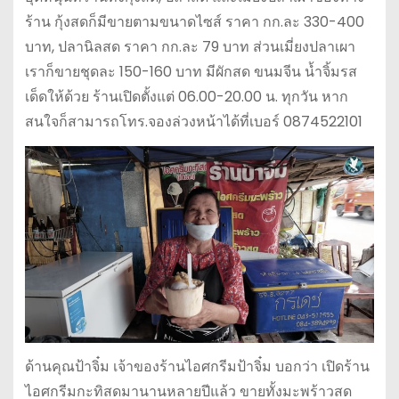
ร้าน กุ้งสดก็มีขายตามขนาดไซส์ ราคา กก.ละ 330-400
บาท, ปลานิลสด ราคา กก.ละ 79 บาท ส่วนเมี่ยงปลาเผา
เราก็ขายชุดละ 150-160 บาท มีผักสด ขนมจีน น้ำจิ้มรส
เด็ดให้ด้วย ร้านเปิดตั้งแต่ 06.00-20.00 น. ทุกวัน หาก
สนใจก็สามารถโทร.จองล่วงหน้าได้ที่เบอร์ 0874522101
ด้านคุณป้าจิ๋ม เจ้าของร้านไอศกรีมป้าจิ๋ม บอกว่า เปิดร้าน
ไอศกรีมกะทิสดมานานหลายปีแล้ว ขายทั้งมะพร้าวสด