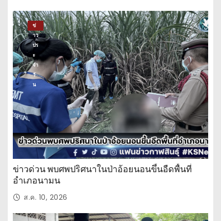
ทิ
ง
ข่
าว
ปร
ะ
จำ
วั
น
ข่าวด่วน พบศพปริศนาในป่าอ้อยนอนขึ้นอืดพื้นที่
อำเภอนามน
ส.ค. 10, 2026