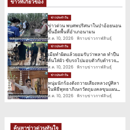
ข่าวที่เกี่ยวข้อง
น
ว
ข่าวประจำวัน
ข่าวด่วน พบศพปริศนาในป่าอ้อยนอน
เ
ขึ้นอืดพื้นที่อำเภอนามน
ส.ค. 10, 2026
พิราบข่าวกาฬสินธุ์
รื่
ข่าวประจำวัน
อ
เมียทำผิดแล้วยอมรับว่าพลาด ทำปืน
ลั่นใส่ผัว ขับรถไปมอบตัวกับตำรวจ
ง
ทันที
ส.ค. 10, 2026
พิราบข่าวกาฬสินธุ์
ข่าวประจำวัน
หนุ่มนักร้องดังถวายเสียงหลวงปู่ศิลา
ในพิธีพุทธาภิเษกวัตถุมงคลขุนแผน
วาระสุดท้าย
ส.ค. 10, 2026
พิราบข่าวกาฬสินธุ์
ค้นหาข่าวด่วนทันใจ