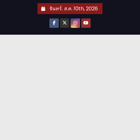
S
จันทร์. ส.ค. 10th, 2026
k
i
p
t
o
c
o
n
t
e
n
t