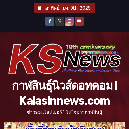
S
อาทิตย์. ส.ค. 9th, 2026
k
i
p
t
o
c
o
n
t
กาฬสินธุ์นิวส์ดอทคอม l
e
n
Kalasinnews.com
t
ข่าวออนไลน์เบอร์ 1 ในใจชาวกาฬสินธุ์