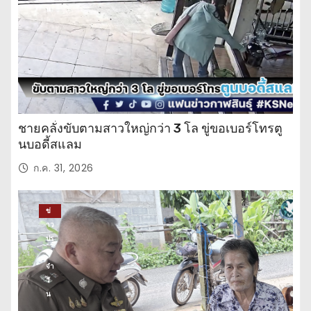
น
ชายคลั่งขับตามสาวใหญ่กว่า 3 โล ขู่ขอเบอร์โทรตู
นบอดี้สแลม
ก.ค. 31, 2026
ข่
าว
ปร
ะ
จำ
วั
น