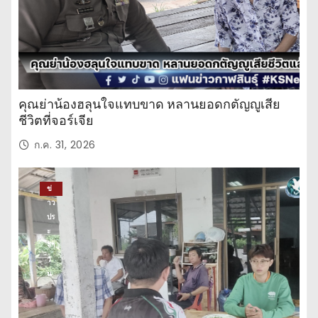
คุณย่าน้องฮลุนใจแทบขาด หลานยอดกตัญญูเสีย
ชีวิตที่จอร์เจีย
ก.ค. 31, 2026
ข่
าว
ปร
ะ
จำ
วั
น