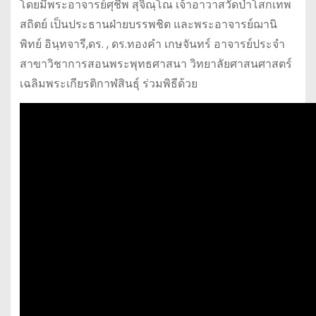
โดยมีพระอาจารย์ศุชีพ สุจิณฺโณ เจ้าอาวาสวัดป่าโสกเทพ
สถิตย์ เป็นประธานฝ่ายบรรพชิต และพระอาจารย์ฌานิ
พิทย์ อินฺทจารี,ดร. , ดร.ทองคำ เกษจันทร์ อาจารย์ประจำ
สาขาวิชาการสอนพระพุทธศาสนา วิทยาลัยศาสนศาสตร์
เฉลิมพระเกียรติกาฬสินธุ์ ร่วมพิธีด้วย