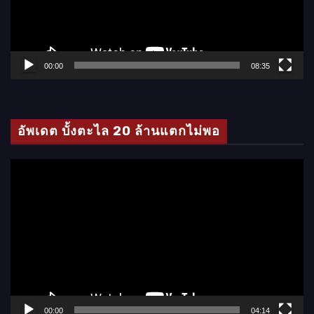
น
ไ
ฟ
ล์
00:00
08:35
วิ
ดี
โ
อัพเดต บั้งตะไล 20 ล้านแตกไม่พอ
อ
ตั
ว
เ
ล่
น
ไ
ฟ
ล์
00:00
04:14