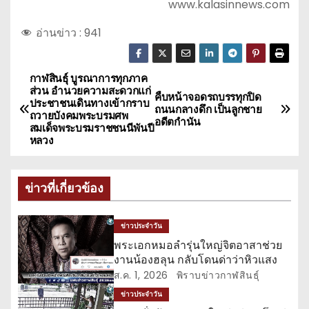
www.kalasinnews.com
อ่านข่าว :
941
กาฬสินธุ์ บูรณาการทุกภาค
แ
ส่วน อำนวยความสะดวกแก่
คืบหน้าจอดรถบรรทุกปิด
ประชาชนเดินทางเข้ากราบ
น
ถนนกลางดึก เป็นลูกชาย
ถวายบังคมพระบรมศพ
อดีตกำนัน
สมเด็จพระบรมราชชนนีพันปี
ะ
หลวง
แ
ข่าวที่เกี่ยวข้อง
น
ว
ข่าวประจำวัน
พระเอกหมอลำรุ่นใหญ่จิตอาสาช่วย
เ
งานน้องฮลุน กลับโดนด่าว่าหิวแสง
ส.ค. 1, 2026
พิราบข่าวกาฬสินธุ์
รื่
ข่าวประจำวัน