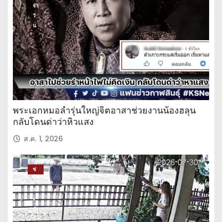
จำ
วั
น
พระเอกหมอลำรุ่นใหญ่จิตอาสาช่วยงานน้องฮลุน
กลับโดนด่าว่าหิวแสง
ส.ค. 1, 2026
ข่
าว
ปร
ะ
จำ
วั