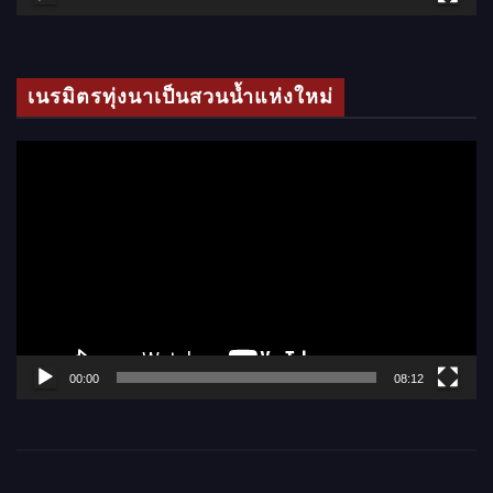
วิ
ดี
โ
เนรมิตรทุ่งนาเป็นสวนน้ำแห่งใหม่
อ
ตั
ว
เ
ล่
น
ไ
ฟ
ล์
00:00
08:12
วิ
ดี
โ