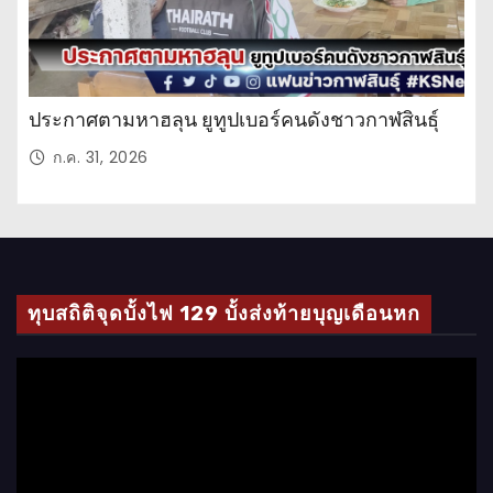
ประกาศตามหาฮลุน ยูทูปเบอร์คนดังชาวกาฬสินธุ์
ก.ค. 31, 2026
ทุบสถิติจุดบั้งไฟ 129 บั้งส่งท้ายบุญเดือนหก
ตั
ว
เ
ล่