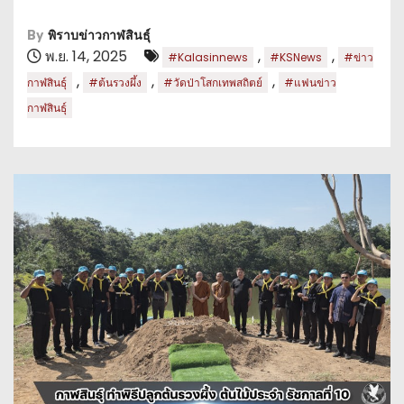
By
พิราบข่าวกาฬสินธุ์
พ.ย. 14, 2025
,
,
#Kalasinnews
#KSNews
#ข่าว
,
,
,
กาฬสินธุ์
#ต้นรวงผึ้ง
#วัดป่าโสกเทพสถิตย์
#แฟนข่าว
กาฬสินธุ์