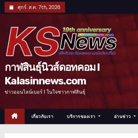
S
ศุกร์. ส.ค. 7th, 2026
k
i
p
t
o
c
o
กาฬสินธุ์นิวส์ดอทคอม l
n
Kalasinnews.com
t
e
ข่าวออนไลน์เบอร์ 1 ในใจชาวกาฬสินธุ์
n
t
เกี่ยวกับเรา
บริการของเรา
อ่านข่าว