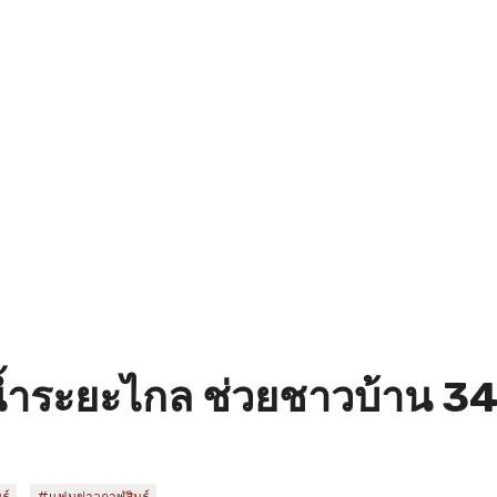
งสูบน้ำระยะไกล ช่วยชาวบ้าน 3
,
ุ์
#แฟนข่าวกาฬสินธุ์