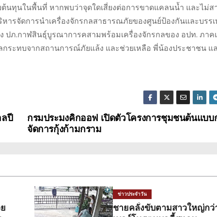
บต้นทุนในพื้นที่ หากพบว่าจุดใดเสี่ยงต่อการขาดแคลนน้ำ และไม่
้บริหารจัดการนำเครื่องจักรกลสาธารณภัยของศูนย์ป้องกันและบรร
ทาง ปภ.กาฬสินธุ์บูรณาการคสามพร้อมเครื่องจักรกลของ อปท. ภา
ผลกระทบจากสถานการณ์ภัยแล้ง และช่วยเหลือ พี่น้องประชาชน แ
าลปี
กรมประมงคิกออฟ เปิดตัวโครงการชุมชนต้นแบบ
จัดการกุ้งก้ามกราม
ข่าวประจำวัน
วย
ชายคลั่งขับตามสาวใหญ่กว่า