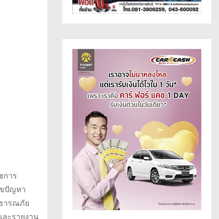
าชการ
ไขปัญหา
าธารณภัย
ับและรายงาน