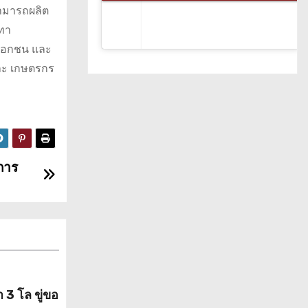
สามารถผลิต
เทา
คเอกชน และ
ละ เกษตรกร
การ
 3 โล ขู่ขอ