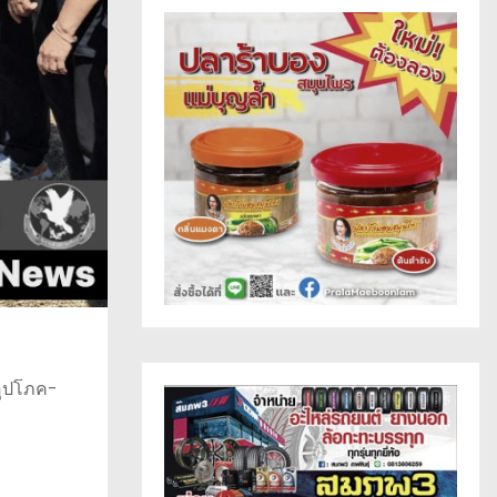
ำอุปโภค-