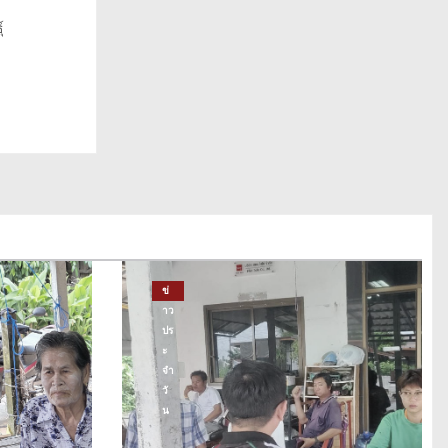
์
ข่
าว
ปร
ะ
จำ
วั
น