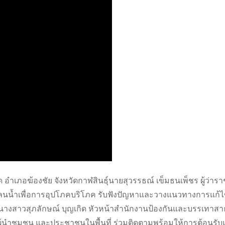
 อำเภอฆ้องชัย จังหวัดกาฬสินธุ์นายสุวรรธณ์ เข็มธนเพ็ชร ผู้ว่าร
ขาดแคลนน้ำเพื่อการอุปโภคบริโภค รับฟังปัญหาและวางแนวทางการแก้
มีนางสาวสุภลักษณ์ บุญเกิด หัวหน้าสำนักงานป้องกันและบรรเทาส
ผู้นำชุมชน และประชาชนในพื้นที่ ร่วมติดตามพร้อมให้การต้อนร