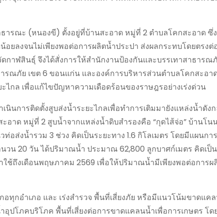
ารณะ (หนองขี) ตั้งอยู่ที่บ้านสะอาด หมู่ที่ 2 ตำบลโคกสะอาด ซึ่ง
้ำลดน้อยลงจนไม่เพียงพอต่อการผลิตน้ำประปา ส่งผลกระทบโดยตรง
หวัดกาฬสินธุ์ จึงได้สั่งการให้สำนักงานป้องกันและบรรเทาสาธารณภั
สาธารณภัย เขต 6 ขอนแก่น และองค์การบริหารส่วนตำบลโคกสะอาด
ะยะไกล เพื่อแก้ไขปัญหาความเดือดร้อนของราษฎรอย่างเร่งด่วน
ำเนินการติดตั้งสูบส่งน้ำระยะไกลเพื่อทำการเติมมายังแหล่งน้ำดังก
 หมู่ที่ 2 สูบน้ำจากแหล่งน้ำดิบสำรองคือ “กุดไส้จ่อ” บ้านโนนชัย
นวท่อส่งน้ำรวม 3 ช่วง คิดเป็นระยะทาง 1.6 กิโลเมตร โดยมีแผนการสู
จำนวน 20 วัน ได้ปริมาณน้ำ ประมาณ 62,800 ลูกบาศก์เมตร คิดเป็
้ำใช้ถึงเดือนพฤษภาคม 2569 เพื่อให้ปริมาณน้ำมีเพียงพอต่อการผ
อำเภอทุกอำเภอ และ เร่งสำรวจ พื้นที่เสี่ยงภัย หรือมีแนวโน้มขาดแค
คลนน้ำอุปโภคบริโภค พื้นที่เสี่ยงต่อการขาดแคลนน้ำเพื่อการเกษตร โด