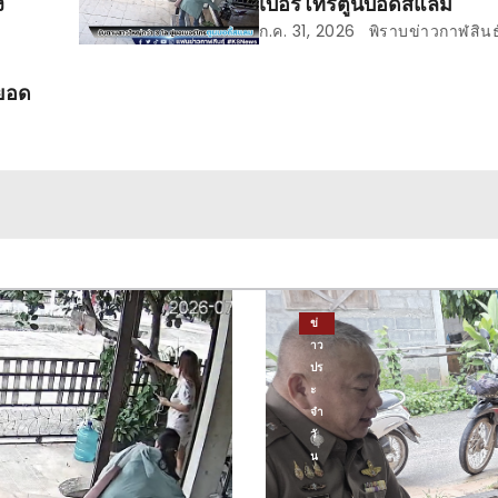
ง
เบอร์โทรตูนบอดี้สแลม
ก.ค. 31, 2026
พิราบข่าวกาฬสินธุ
ยอด
ข่
าว
ปร
ะ
จำ
วั
น