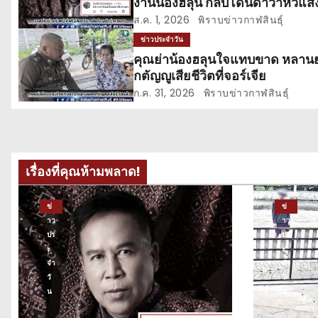
งานน้องฮลุน กลับโดนด่าว่าหิวแส
ว
ส.ค. 1, 2026
พิราบข่าวกาฬสินธุ์
เ
ข่าวประจำวัน
คุณย่าน้องฮลุนใจแทบขาด หลาน
รื่
กตัญญูเสียชีวิตที่จอร์เจีย
อ
ก.ค. 31, 2026
พิราบข่าวกาฬสินธุ์
ง
เรื่องที่คุณห้ามพลาด!
ข่
ข่
าว
าว
ปร
ปร
ะ
ะ
จำ
จำ
วั
วั
น
น