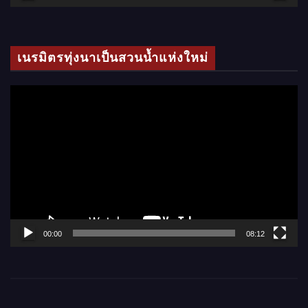
วิ
ดี
โ
เนรมิตรทุ่งนาเป็นสวนน้ำแห่งใหม่
อ
ตั
ว
เ
ล่
น
ไ
ฟ
ล์
00:00
08:12
วิ
ดี
โ
อ