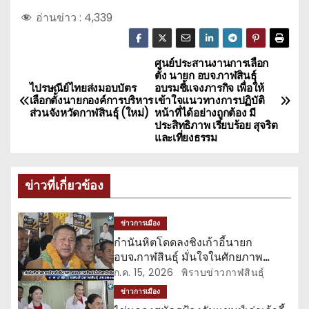
อ่านข่าว :
4,339
ศูนย์ประสานงานการเลือก
แ
ตั้ง นายก อบจ.กาฬสินธุ์
ไปรษณีย์ไทยส่งมอบบัตร
อบรมชี้แจงภารกิจ เพื่อให้
น
เลือกตั้งนายกองค์การบริหาร
เข้าใจแนวทางการปฏิบัติ
ส่วนจังหวัดกาฬสินธุ์ (ใหม่)
หน้าที่ได้อย่างถูกต้อง มี
ะ
ประสิทธิภาพ เรียบร้อย สุจริต
และเที่ยงธรรม
แ
น
ข่าวที่เกี่ยวข้อง
ว
ข่าวการเมือง
เ
กำนันหิตโดดลงชิงเก้าอี้นายก
อบจ.กาฬสินธุ์ มั่นใจในศักยภาพ
รื่
ตนเองและพวก
ก.ค. 15, 2026
พิราบข่าวกาฬสินธุ์
ข่าวการเมือง
อ