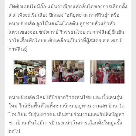
เปิดตัวแบบไม่มีกั๊ก แม้นว่าเพียงแค่กลิ่นไอของการเลือกตั้ง
ส.ส. เพิ่งจะเริ่มเสียง ปี่กลอง “อภิยุทธ ณ กาฬสินธุ์” หรือ
ทนายยังบลัด ลูกไม้หล่นไม่ไกลต้น ลูกชายหัวแก้วหัว
แหวนของจอมขมังเวทย์ วิวรรธนไชย ณ กาฬสินธุ์ ยืนยัน
ว่าใส่เสื้อเพื่อไทยลงขับเคลื่อนเป็นว่าที่ผู้สมัคร ส.ส.เขต 5
กาฬสินธุ์
ทนายยังบลัด มีลมใต้ปีกจากวิวรรธนไชย และเป็นคนรุ่น
ใหม่ ใกล้ชิดพื้นที่ไม่ทิ้งชาวบ้าน บุญทาน งานศพ บ้าน วัด
โรงเรียน วัยรุ่นเยาวชน เดินสายร่วมงานและรับฟังปัญหา
ชาวบ้าน มั่นใจมีการปักธงแน่ๆ ในการเลือกตั้งใหญ่ครั้ง
ต่อไป