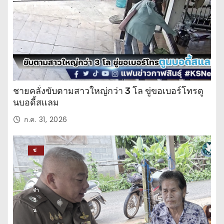
น
ชายคลั่งขับตามสาวใหญ่กว่า 3 โล ขู่ขอเบอร์โทรตู
นบอดี้สแลม
ก.ค. 31, 2026
ข่
าว
ปร
ะ
จำ
วั
น