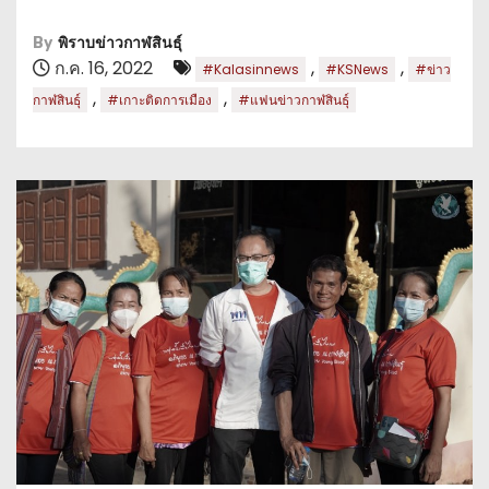
By
พิราบข่าวกาฬสินธุ์
ก.ค. 16, 2022
,
,
#Kalasinnews
#KSNews
#ข่าว
,
,
กาฬสินธุ์
#เกาะติดการเมือง
#แฟนข่าวกาฬสินธุ์