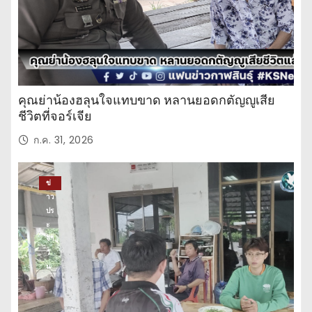
คุณย่าน้องฮลุนใจแทบขาด หลานยอดกตัญญูเสีย
ชีวิตที่จอร์เจีย
ก.ค. 31, 2026
ข่
าว
ปร
ะ
จำ
วั
น