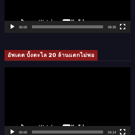
ไ
ฟ
ล์
00:00
08:35
วิ
ดี
โ
อัพเดต บั้งตะไล 20 ล้านแตกไม่พอ
อ
ตั
ว
เ
ล่
น
ไ
ฟ
ล์
00:00
04:14