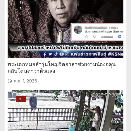
จำ
วั
น
พระเอกหมอลำรุ่นใหญ่จิตอาสาช่วยงานน้องฮลุน
กลับโดนด่าว่าหิวแสง
ส.ค. 1, 2026
ข่
าว
ปร
ะ
จำ
วั