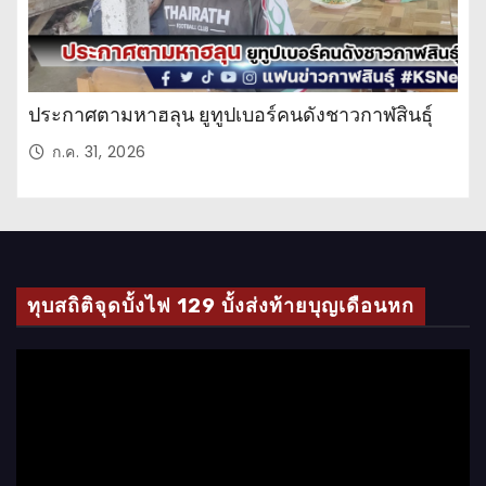
ประกาศตามหาฮลุน ยูทูปเบอร์คนดังชาวกาฬสินธุ์
ก.ค. 31, 2026
ทุบสถิติจุดบั้งไฟ 129 บั้งส่งท้ายบุญเดือนหก
ตั
ว
เ
ล่
น