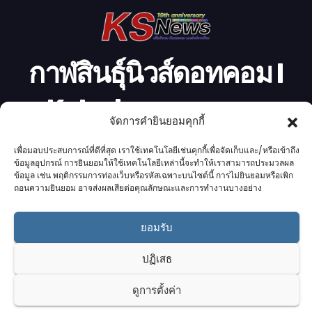
กาฬสินธุ์นิวส์ดอทคอม l
Kalasinnews.com
จัดการคำยินยอมคุกกี้
ข่าวออนไลน์เบอร์ 1 ในใจชาวกาฬสินธุ์
เพื่อมอบประสบการณ์ที่ดีที่สุด เราใช้เทคโนโลยีเช่นคุกกี้เพื่อจัดเก็บและ/หรือเข้าถึง
ข้อมูลอุปกรณ์ การยินยอมให้ใช้เทคโนโลยีเหล่านี้จะทำให้เราสามารถประมวลผล
ข้อมูล เช่น พฤติกรรมการท่องเว็บหรือรหัสเฉพาะบนไซต์นี้ การไม่ยินยอมหรือเพิก
ถอนความยินยอม อาจส่งผลเสียต่อคุณลักษณะและการทำงานบางอย่าง
Proudly powered by K.S.Network
|
Theme: News by
K.S.Network
.
ยอมรับ
Home
Cookie Policy (UK)
Login Customizer
ปฏิเสธ
Terms & conditions
คอลัมนิสต์
ติดต่อเรา
บริการของเรา
รับโฆษณา
ออกแบบเว็บไซต์
อ่านข่าว
เกี่ยวกับเรา
ดูการตั้งค่า