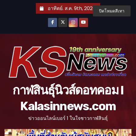
S
อาทิตย์. ส.ค. 9th, 2026
ปิดโหมดสีเทา
k
i
p
t
o
c
o
n
t
กาฬสินธุ์นิวส์ดอทคอม l
e
n
Kalasinnews.com
t
ข่าวออนไลน์เบอร์ 1 ในใจชาวกาฬสินธุ์