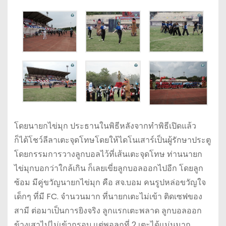
โดยนายกไข่มุก ประธานในพิธีหลังจากทำพิธีเปิดแล้ว
ก็ได้โชว์ลีลาเตะจุดโทษโดยให้ไดโนเสาร์เป็นผู้รักษาประตู
โดยกรรมการวางลูกบอลไว้ที่เส้นเตะจุดโทษ ท่านนายก
ไข่มุกบอกว่าใกล้เกิน ก็เลยเขี่ยลูกบอลออกไปอีก โดยลูก
ซ้อม มีคู่ขวัญนายกไข่มุก คือ สจ.บอม คนรูปหล่อขวัญใจ
เด็กๆ ที่มี FC. จำนวนมาก ที่นายกเตะไม่เข้า ติดเซฟของ
สามี ต่อมาเป็นการยิงจริง ลูกแรกเตะพลาด ลูกบอลออก
ข้างเสาไปไม่เข้ากรอบ แต่พอลูกที่ 2 เตะได้แม่นมาก