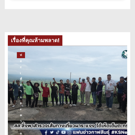
เรื่องที่คุณห้ามพลาด!
ท่
อ
ง
เ
ที่
ย
ว
แ
ล
ะ
ค
ว
า
ม