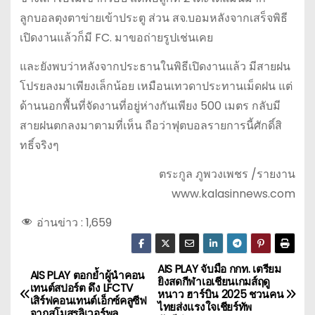
ลูกบอลตุงตาข่ายเข้าประตู ส่วน สจ.บอมหลังจากเสร็จพิธี
เปิดงานแล้วก็มี FC. มาขอถ่ายรูปเช่นเคย
และยังพบว่าหลังจากประธานในพิธีเปิดงานแล้ว มีสายฝน
โปรยลงมาเพียงเล็กน้อย เหมือนเทวดาประทานเม็ดฝน แต่
ด้านนอกพื้นที่จัดงานที่อยู่ห่างกันเพียง 500 เมตร กลับมี
สายฝนตกลงมาตามที่เห็น ถือว่าฟุตบอลรายการนี้ศักดิ์สิ
ทธิ์จริงๆ
ตระกูล ภูพวงเพชร /รายงาน
www.kalasinnews.com
อ่านข่าว :
1,659
AIS PLAY จับมือ กกท. เตรียม
แ
AIS PLAY ตอกย้ำผู้นำคอน
ยิงสดกีฬาเอเชียนเกมส์ฤดู
เทนต์สปอร์ต ดึง LFCTV
หนาว ฮาร์บิน 2025 ชวนคน
น
เสิร์ฟคอนเทนต์เอ็กซ์คลูซีฟ
ไทยส่งแรงใจเชียร์ทัพ
จากสโมสรลิเวอร์พูล