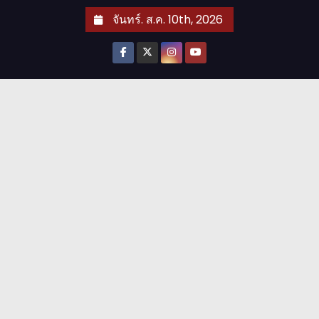
S
จันทร์. ส.ค. 10th, 2026
k
i
p
t
o
c
o
n
t
e
n
t