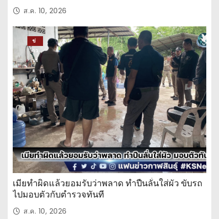
ส.ค. 10, 2026
ข่
าว
ปร
ะ
จำ
วั
น
เมียทำผิดแล้วยอมรับว่าพลาด ทำปืนลั่นใส่ผัว ขับรถ
ไปมอบตัวกับตำรวจทันที
ส.ค. 10, 2026