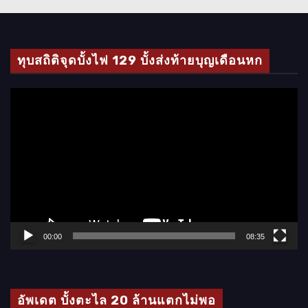
ทุบสถิติจุดบั้งไฟ 129 บั้งส่งท้ายบุญเดือนหก
ตั
ว
เ
ล่
น
ไ
ฟ
ล์
00:00
08:35
วิ
ดี
โ
อัพเดต บั้งตะไล 20 ล้านแตกไม่พอ