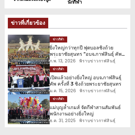
นักกีฬา
ะ
แ
ข่าวที่เกี่ยวข้อง
น
ข่าวกีฬา
ว
ยิ่งใหญ่กว่าทุกปี ฟุตบอลชิงถ้วย
พระยาชัยสุนทร “อบจ.กาฬสินธุ์ คัพ
เ
ครั้งที่ 3”
ก.พ. 13, 2026
พิราบข่าวกาฬสินธุ์
รื่
ข่าวกีฬา
เปิดแล้วอย่างยิ่งใหญ่ อบจ.กาฬสินธุ์
อ
คัพ ครั้งที่ 3 ชิงถ้วยพระยาชัยสุนทร
ม.ค. 15, 2026
พิราบข่าวกาฬสินธุ์
ง
ข่าวกีฬา
แม่บุญล้ำเกมส์ จัดกีฬาสานสัมพันธ์
พนักงานอย่างยิ่งใหญ่
ธ.ค. 31, 2025
พิราบข่าวกาฬสินธุ์