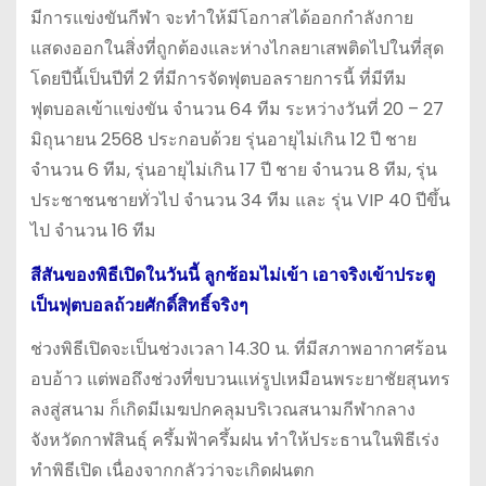
มีการแข่งขันกีฬา จะทำให้มีโอกาสได้ออกกำลังกาย
แสดงออกในสิ่งที่ถูกต้องและห่างไกลยาเสพติดไปในที่สุด
โดยปีนี้เป็นปีที่ 2 ที่มีการจัดฟุตบอลรายการนี้ ที่มีทีม
ฟุตบอลเข้าแข่งขัน จำนวน 64 ทีม ระหว่างวันที่ 20 – 27
มิถุนายน 2568 ประกอบด้วย รุ่นอายุไม่เกิน 12 ปี ชาย
จำนวน 6 ทีม, รุ่นอายุไม่เกิน 17 ปี ชาย จำนวน 8 ทีม, รุ่น
ประชาชนชายทั่วไป จำนวน 34 ทีม และ รุ่น VIP 40 ปีขึ้น
ไป จำนวน 16 ทีม
สีสันของพิธีเปิดในวันนี้ ลูกซ้อมไม่เข้า เอาจริงเข้าประตู
เป็นฟุตบอลถ้วยศักดิ์สิทธิ์จริงๆ
ช่วงพิธีเปิดจะเป็นช่วงเวลา 14.30 น. ที่มีสภาพอากาศร้อน
อบอ้าว แต่พอถึงช่วงที่ขบวนแห่รูปเหมือนพระยาชัยสุนทร
ลงสู่สนาม ก็เกิดมีเมฆปกคลุมบริเวณสนามกีฬากลาง
จังหวัดกาฬสินธุ์ ครึ้มฟ้าครึ้มฝน ทำให้ประธานในพิธีเร่ง
ทำพิธีเปิด เนื่องจากกลัวว่าจะเกิดฝนตก