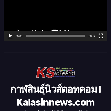
ล่
น
ไ
ฟ
ล์
00:00
08:12
วิ
ดี
โ
อ
กาฬสินธุ์นิวส์ดอทคอม l
Kalasinnews.com