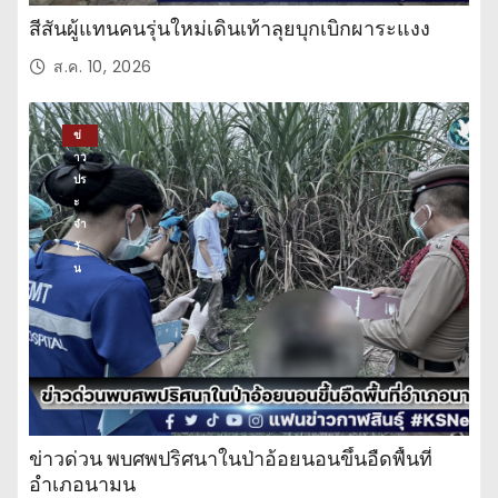
บั
สีสันผู้แทนคนรุ่นใหม่เดินเท้าลุยบุกเบิกผาระแงง
น
เ
ส.ค. 10, 2026
ทิ
ง
ข่
าว
ปร
ะ
จำ
วั
น
ข่าวด่วน พบศพปริศนาในป่าอ้อยนอนขึ้นอืดพื้นที่
อำเภอนามน