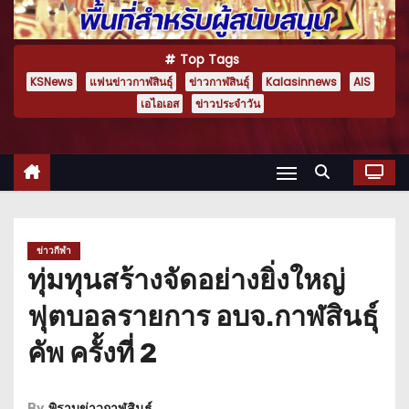
Top Tags
KSNews
แฟนข่าวกาฬสินธุ์
ข่าวกาฬสินธุ์
Kalasinnews
AIS
เอไอเอส
ข่าวประจำวัน
ข่าวกีฬา
ทุ่มทุนสร้างจัดอย่างยิ่งใหญ่
ฟุตบอลรายการ อบจ.กาฬสินธุ์
คัพ ครั้งที่ 2
By
พิราบข่าวกาฬสินธุ์