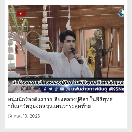
ข่
าว
ปร
ะ
จำ
วั
น
หนุ่มนักร้องดังถวายเสียงหลวงปู่ศิลา ในพิธีพุทธ
าภิเษกวัตถุมงคลขุนแผนวาระสุดท้าย
ส.ค. 10, 2026