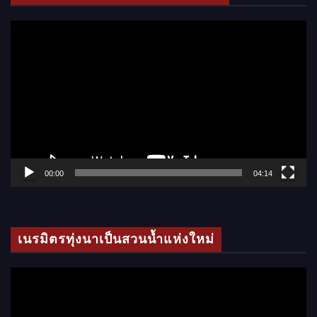
อ
ตั
ว
เ
ล่
น
ไ
ฟ
ล์
00:00
04:14
วิ
ดี
โ
เนรมิตรทุ่งนาเป็นสวนน้ำแห่งใหม่
อ
ตั
ว
เ