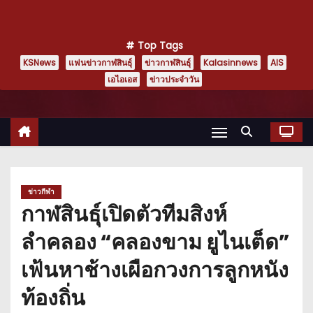
Top Tags
KSNews
แฟนข่าวกาฬสินธุ์
ข่าวกาฬสินธุ์
Kalasinnews
AIS
เอไอเอส
ข่าวประจำวัน
ข่าวกีฬา
กาฬสินธุ์เปิดตัวทีมสิงห์
ลำคลอง “คลองขาม ยูไนเต็ด”
เฟ้นหาช้างเผือกวงการลูกหนัง
ท้องถิ่น