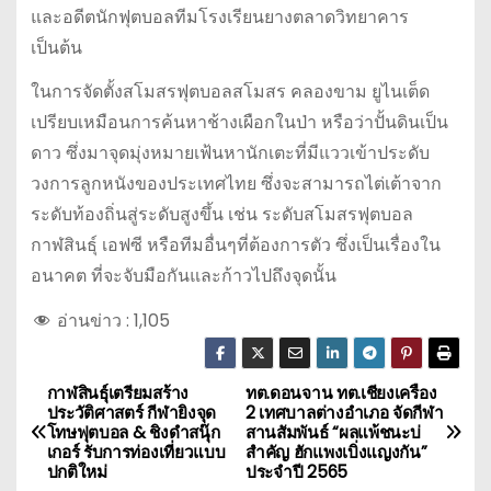
และอดีตนักฟุตบอลทีมโรงเรียนยางตลาดวิทยาคาร
เป็นต้น
ในการจัดตั้งสโมสรฟุตบอลสโมสร คลองขาม ยูไนเต็ด
เปรียบเหมือนการค้นหาช้างเผือกในป่า หรือว่าปั้นดินเป็น
ดาว ซึ่งมาจุดมุ่งหมายเฟ้นหานักเตะที่มีแววเข้าประดับ
วงการลูกหนังของประเทศไทย ซึ่งจะสามารถไต่เต้าจาก
ระดับท้องถิ่นสู่ระดับสูงขึ้น เช่น ระดับสโมสรฟุตบอล
กาฬสินธุ์ เอฟซี หรือทีมอื่นๆที่ต้องการตัว ซึ่งเป็นเรื่องใน
อนาคต ที่จะจับมือกันและก้าวไปถึงจุดนั้น
อ่านข่าว :
1,105
กาฬสินธุ์เตรียมสร้าง
ทต.ดอนจาน ทต.เชียงเครือง
แ
ประวัติศาสตร์ กีฬายิงจุด
2 เทศบาลต่างอำเภอ จัดกีฬา
โทษฟุตบอล & ชิงดำสนุ๊ก
สานสัมพันธ์ “ผลแพ้ชนะบ่
น
เกอร์ รับการท่องเที่ยวแบบ
สำคัญ ฮักแพงเบิ่งแญงกัน”
ปกติใหม่
ประจำปี 2565