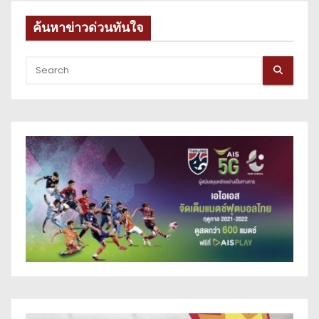
ค้นหาข่าวด่วนทันใจ