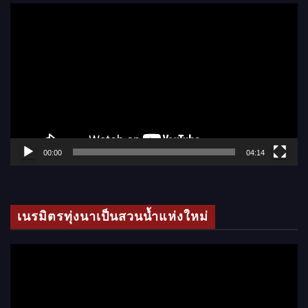
ตั
ว
เ
ล่
น
ไ
ฟ
ล์
00:00
04:14
วิ
ดี
โ
เนรมิตรทุ่งนาเป็นสวนน้ำแห่งใหม่
อ
ตั
ว
เ