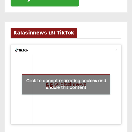
Kalasinnews บน TikTok
Click to accept marketing cookies and
@kalasinnews
enable this content