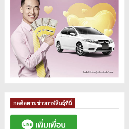
กดติดตามข่าวกาฬสินธุ์ที่นี่