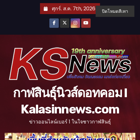
S
ศุกร์. ส.ค. 7th, 2026
ปิดโหมดสีเทา
k
i
p
t
o
c
o
n
t
กาฬสินธุ์นิวส์ดอทคอม l
e
n
Kalasinnews.com
t
ข่าวออนไลน์เบอร์ 1 ในใจชาวกาฬสินธุ์