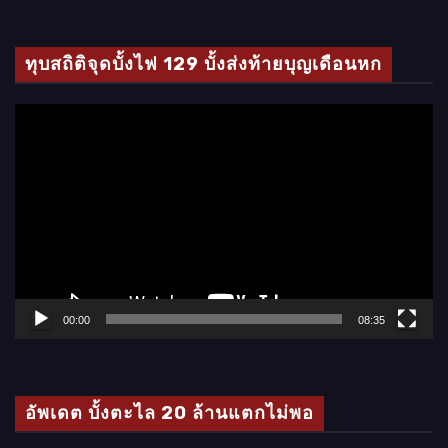
ทุบสถิติจุดบั้งไฟ 129 บั้งส่งท้ายบุญเดือนหก
ตั
ว
เ
ล่
น
ไ
ฟ
ล์
00:00
08:35
วิ
ดี
โ
อัพเดต บั้งตะไล 20 ล้านแตกไม่พอ
อ