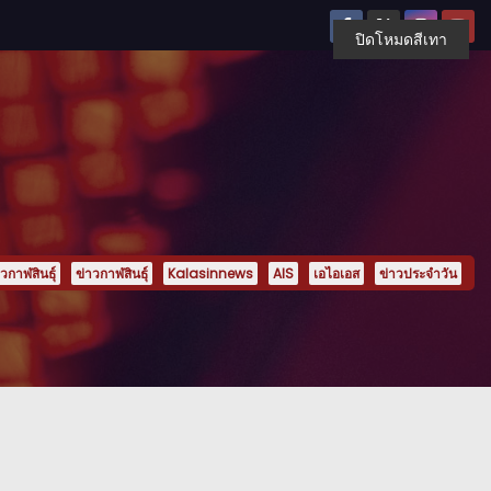
ปิดโหมดสีเทา
กาฬสินธุ์
ข่าวกาฬสินธุ์
Kalasinnews
AIS
เอไอเอส
ข่าวประจำวัน