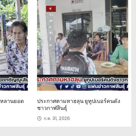
ข่
าว
ปร
ะ
จำ
วั
น
ด หลานยอด
ประกาศตามหาฮลุน ยูทูปเบอร์คนดัง
ชาวกาฬสินธุ์
ก.ค. 31, 2026