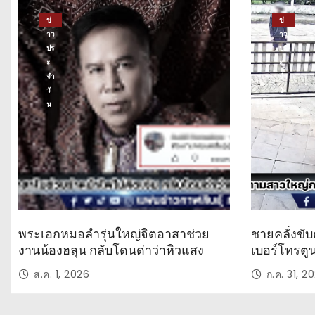
เรื่องที่คุณห้ามพลาด!
ข่
ข่
าว
าว
ปร
ปร
ะ
ะ
จำ
จำ
วั
วั
น
น
พระเอกหมอลำรุ่นใหญ่จิตอาสาช่วย
ชายคลั่งขับ
งานน้องฮลุน กลับโดนด่าว่าหิวแสง
เบอร์โทรตู
ส.ค. 1, 2026
ก.ค. 31, 2