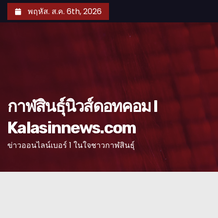
S
พฤหัส. ส.ค. 6th, 2026
k
i
p
t
o
c
o
กาฬสินธุ์นิวส์ดอทคอม l
n
Kalasinnews.com
t
e
ข่าวออนไลน์เบอร์ 1 ในใจชาวกาฬสินธุ์
n
t