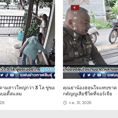
ข่
าว
ปร
ะ
จำ
วั
น
ตามสาวใหญ่กว่า 3 โล ขู่ขอ
คุณย่าน้องฮลุนใจแทบขา
นบอดี้สแลม
กตัญญูเสียชีวิตที่จอร์เจีย
026
ก.ค. 31, 2026