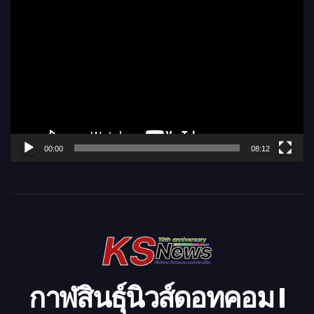
ตั
ว
เ
ล่
น
ไ
ฟ
ล์
00:00
08:12
วิ
ดี
โ
อ
กาฬสินธุ์นิวส์ดอทคอม l