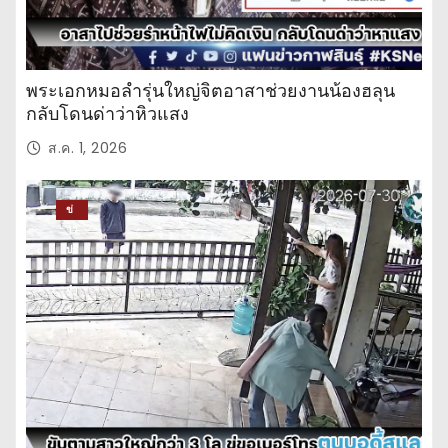
พระเอกหมอลำรุ่นใหญ่จิตอาสาช่วยงานน้องฮลุน
กลับโดนด่าว่าหิวแสง
ส.ค. 1, 2026
ข่
าว
ปร
ะ
จำ
วั
น