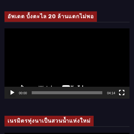
ดี
โ
อัพเดต บั้งตะไล 20 ล้านแตกไม่พอ
อ
ตั
ว
เ
ล่
น
ไ
ฟ
ล์
00:00
04:14
วิ
ดี
โ
เนรมิตรทุ่งนาเป็นสวนน้ำแห่งใหม่
อ