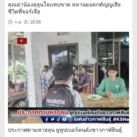
คุณย่าน้องฮลุนใจแทบขาด หลานยอดกตัญญูเสีย
ชีวิตที่จอร์เจีย
ก.ค. 31, 2026
ข่
าว
ปร
ะ
จำ
วั
น
ประกาศตามหาฮลุน ยูทูปเบอร์คนดังชาวกาฬสินธุ์