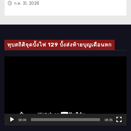
ก.ค. 31, 2026
ทุบสถิติจุดบั้งไฟ 129 บั้งส่งท้ายบุญเดือนหก
ตั
ว
เ
ล่
น
ไ
ฟ
ล์
00:00
08:35
วิ