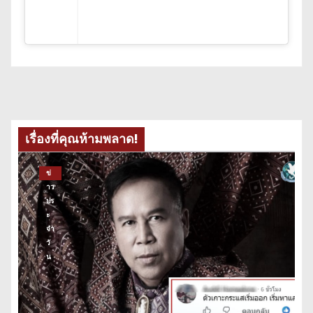
เรื่องที่คุณห้ามพลาด!
ข่
าว
ปร
ะ
จำ
วั
น