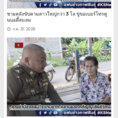
ชายคลั่งขับตามสาวใหญ่กว่า 3 โล ขู่ขอเบอร์โทรตู
นบอดี้สแลม
ก.ค. 31, 2026
ข่
าว
ปร
ะ
จำ
วั
น