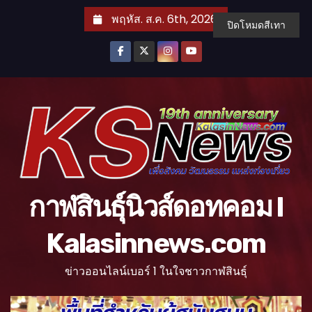
S
พฤหัส. ส.ค. 6th, 2026
ปิดโหมดสีเทา
k
i
p
t
o
c
o
n
t
กาฬสินธุ์นิวส์ดอทคอม l
e
n
Kalasinnews.com
t
ข่าวออนไลน์เบอร์ 1 ในใจชาวกาฬสินธุ์