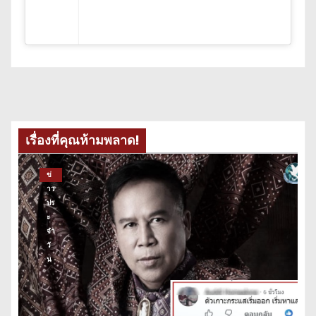
เรื่องที่คุณห้ามพลาด!
ข่
าว
ปร
ะ
จำ
วั
น