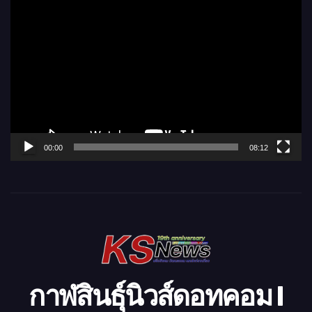
ตั
ว
เ
ล่
น
ไ
ฟ
ล์
00:00
08:12
วิ
ดี
โ
อ
กาฬสินธุ์นิวส์ดอทคอม l