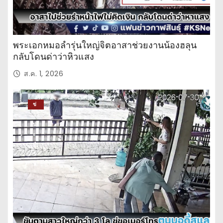
พระเอกหมอลำรุ่นใหญ่จิตอาสาช่วยงานน้องฮลุน
กลับโดนด่าว่าหิวแสง
ส.ค. 1, 2026
ข่
าว
ปร
ะ
จำ
วั
น