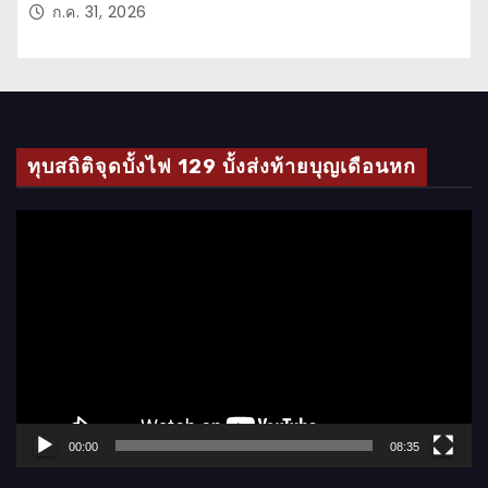
ก.ค. 31, 2026
ทุบสถิติจุดบั้งไฟ 129 บั้งส่งท้ายบุญเดือนหก
ตั
ว
เ
ล่
น
ไ
ฟ
ล์
00:00
08:35
วิ