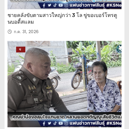
ชายคลั่งขับตามสาวใหญ่กว่า 3 โล ขู่ขอเบอร์โทรตู
นบอดี้สแลม
ก.ค. 31, 2026
ข่
าว
ปร
ะ
จำ
วั
น