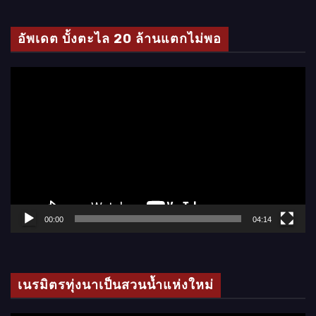
ดี
โ
อัพเดต บั้งตะไล 20 ล้านแตกไม่พอ
อ
ตั
ว
เ
ล่
น
ไ
ฟ
ล์
00:00
04:14
วิ
ดี
โ
เนรมิตรทุ่งนาเป็นสวนน้ำแห่งใหม่
อ