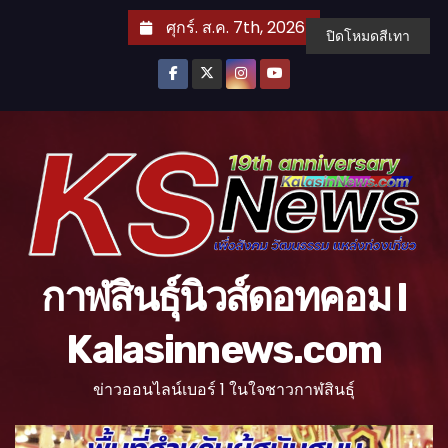
S
ศุกร์. ส.ค. 7th, 2026
ปิดโหมดสีเทา
k
i
p
t
o
c
o
n
t
กาฬสินธุ์นิวส์ดอทคอม l
e
n
Kalasinnews.com
t
ข่าวออนไลน์เบอร์ 1 ในใจชาวกาฬสินธุ์