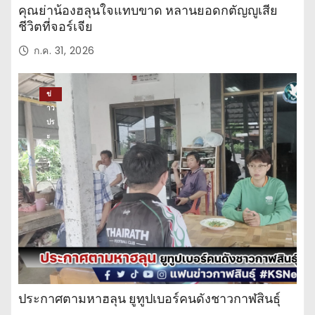
คุณย่าน้องฮลุนใจแทบขาด หลานยอดกตัญญูเสีย
ชีวิตที่จอร์เจีย
ก.ค. 31, 2026
ข่
าว
ปร
ะ
จำ
วั
น
ประกาศตามหาฮลุน ยูทูปเบอร์คนดังชาวกาฬสินธุ์