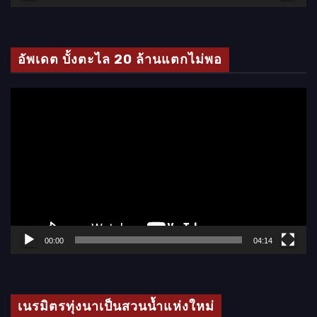
วิ
ดี
โ
อัพเดต บั้งตะไล 20 ล้านแตกไม่พอ
อ
ตั
ว
เ
ล่
น
ไ
ฟ
ล์
00:00
04:14
วิ
ดี
โ
เนรมิตรทุ่งนาเป็นสวนน้ำแห่งใหม่
อ