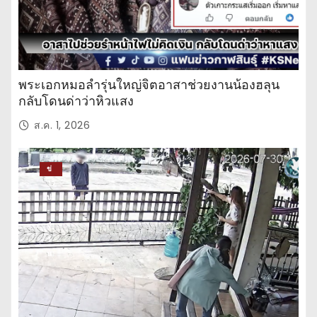
พระเอกหมอลำรุ่นใหญ่จิตอาสาช่วยงานน้องฮลุน
กลับโดนด่าว่าหิวแสง
ส.ค. 1, 2026
ข่
าว
ปร
ะ
จำ
วั
น