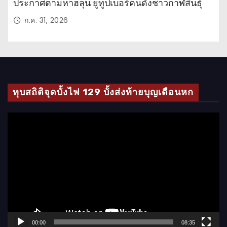
ประกาศตามหาฮลุน ยูทูปเบอร์คนดังชาวกาฬสินธุ์
ก.ค. 31, 2026
ทุบสถิติจุดบั้งไฟ 129 บั้งส่งท้ายบุญเดือนหก
ตั
ว
เ
ล่
น
ไ
ฟ
ล์
00:00
08:35