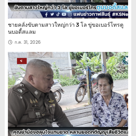
ชายคลั่งขับตามสาวใหญ่กว่า 3 โล ขู่ขอเบอร์โทรตู
นบอดี้สแลม
ก.ค. 31, 2026
ข่
าว
ปร
ะ
จำ
วั
น