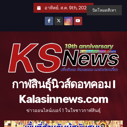
S
อาทิตย์. ส.ค. 9th, 2026
ปิดโหมดสีเทา
k
i
p
t
o
c
o
n
t
กาฬสินธุ์นิวส์ดอทคอม l
e
n
Kalasinnews.com
t
ข่าวออนไลน์เบอร์ 1 ในใจชาวกาฬสินธุ์