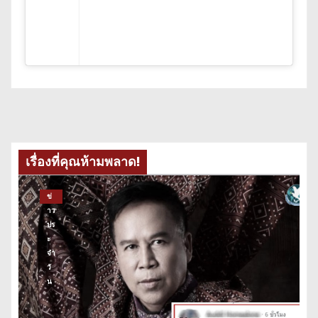
เรื่องที่คุณห้ามพลาด!
ข่
าว
ปร
ะ
จำ
วั
น