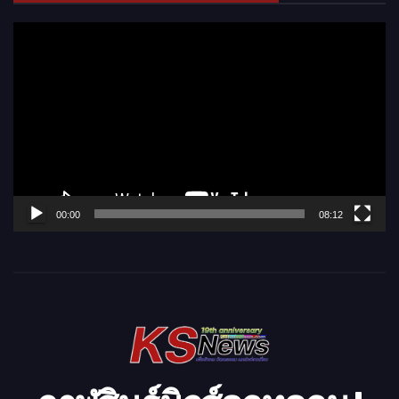
ตั
ว
เ
ล่
น
ไ
ฟ
ล์
00:00
08:12
วิ
ดี
โ
อ