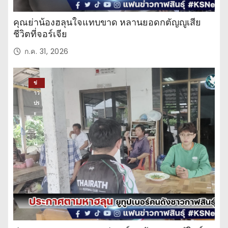
คุณย่าน้องฮลุนใจแทบขาด หลานยอดกตัญญูเสีย
ชีวิตที่จอร์เจีย
ก.ค. 31, 2026
ข่
าว
ปร
ะ
จำ
วั
น