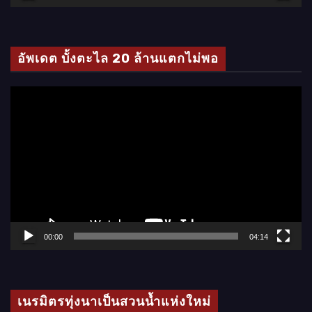
วิ
ดี
โ
อัพเดต บั้งตะไล 20 ล้านแตกไม่พอ
อ
ตั
ว
เ
ล่
น
ไ
ฟ
ล์
00:00
04:14
วิ
ดี
โ
เนรมิตรทุ่งนาเป็นสวนน้ำแห่งใหม่
อ