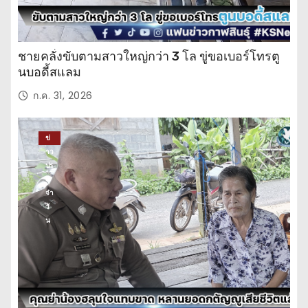
ชายคลั่งขับตามสาวใหญ่กว่า 3 โล ขู่ขอเบอร์โทรตู
นบอดี้สแลม
ก.ค. 31, 2026
ข่
าว
ปร
ะ
จำ
วั
น