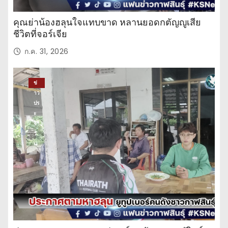
คุณย่าน้องฮลุนใจแทบขาด หลานยอดกตัญญูเสีย
ชีวิตที่จอร์เจีย
ก.ค. 31, 2026
ข่
าว
ปร
ะ
จำ
วั
น