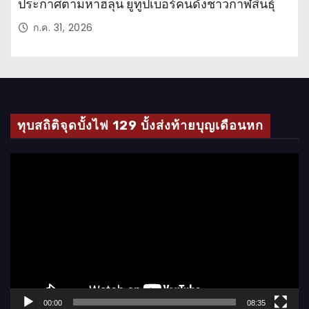
ประกาศตามหาฮลุน ยูทูปเบอร์คนดังชาวกาฬสินธุ์
ก.ค. 31, 2026
ทุบสถิติจุดบั้งไฟ 129 บั้งส่งท้ายบุญเดือนหก
ตั
ว
เ
ล่
น
ไ
ฟ
ล์
00:00
08:35