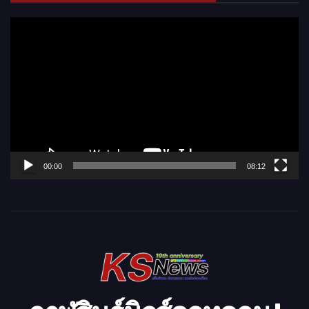
ตั
ว
เ
ล่
น
ไ
ฟ
ล์
00:00
08:12
วิ
ดี
โ
อ