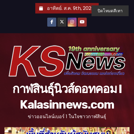
S
อาทิตย์. ส.ค. 9th, 2026
ปิดโหมดสีเทา
k
i
p
t
o
c
o
n
t
กาฬสินธุ์นิวส์ดอทคอม l
e
n
Kalasinnews.com
t
ข่าวออนไลน์เบอร์ 1 ในใจชาวกาฬสินธุ์