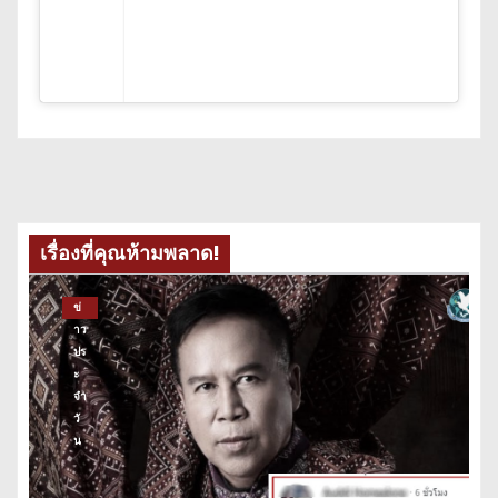
เรื่องที่คุณห้ามพลาด!
ข่
าว
ปร
ะ
จำ
วั
น