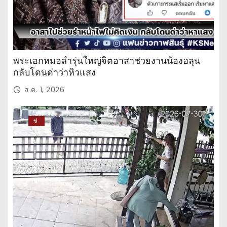
พระเอกหมอลำรุ่นใหญ่จิตอาสาช่วยงานน้องฮลุน
กลับโดนด่าว่าหิวแสง
ส.ค. 1, 2026
ข่
าว
ปร
ะ
จำ
วั
น