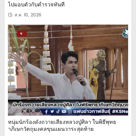
ไปมอบตัวกับตำรวจทันที
ส.ค. 10, 2026
ข่
าว
ปร
ะ
จำ
วั
น
หนุ่มนักร้องดังถวายเสียงหลวงปู่ศิลา ในพิธีพุทธ
าภิเษกวัตถุมงคลขุนแผนวาระสุดท้าย