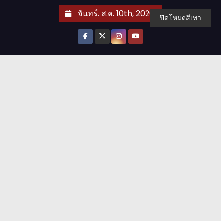
S
จันทร์. ส.ค. 10th, 2026
ปิดโหมดสีเทา
k
i
p
t
o
c
o
n
t
e
n
t