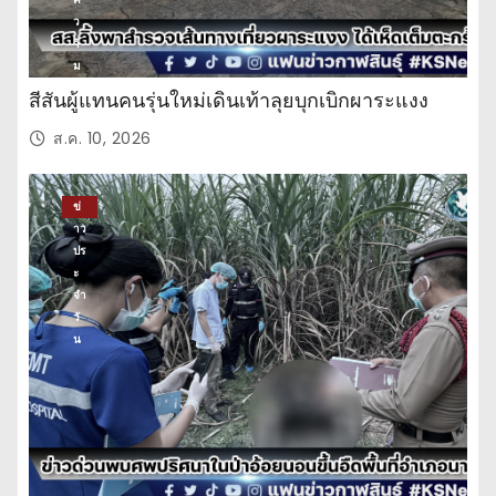
ว
า
ม
บั
สีสันผู้แทนคนรุ่นใหม่เดินเท้าลุยบุกเบิกผาระแงง
น
เ
ส.ค. 10, 2026
ทิ
ง
ข่
าว
ปร
ะ
จำ
วั
น