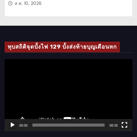
ส.ค. 10, 2026
ทุบสถิติจุดบั้งไฟ 129 บั้งส่งท้ายบุญเดือนหก
ตั
ว
เ
ล่
น
ไ
ฟ
ล์
00:00
08:35
วิ