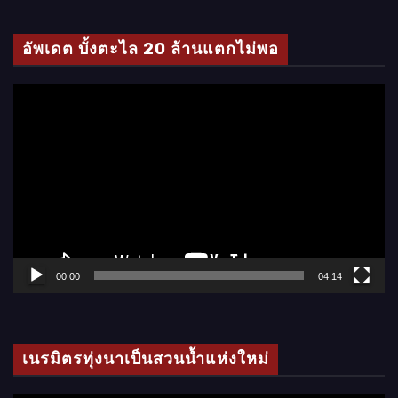
ดี
โ
อัพเดต บั้งตะไล 20 ล้านแตกไม่พอ
อ
ตั
ว
เ
ล่
น
ไ
ฟ
ล์
00:00
04:14
วิ
ดี
โ
เนรมิตรทุ่งนาเป็นสวนน้ำแห่งใหม่
อ