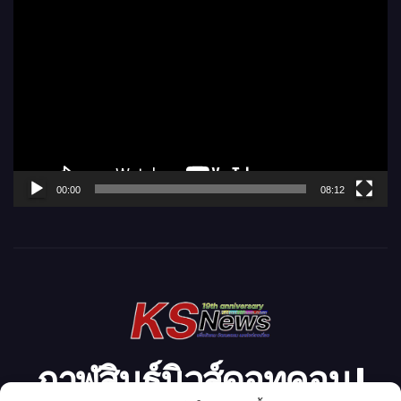
ตั
ว
เ
ล่
น
ไ
ฟ
ล์
00:00
08:12
วิ
ดี
โ
อ
กาฬสินธุ์นิวส์ดอทคอม l