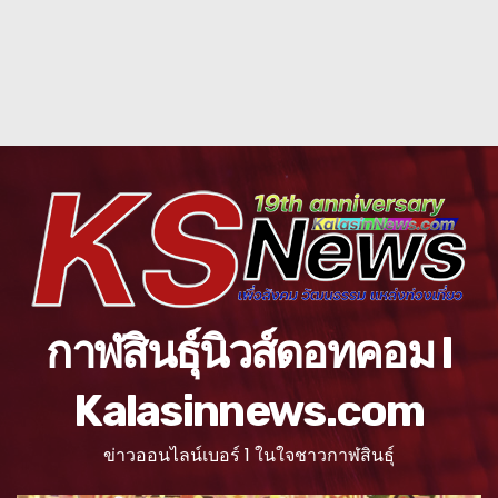
กาฬสินธุ์นิวส์ดอทคอม l
Kalasinnews.com
ข่าวออนไลน์เบอร์ 1 ในใจชาวกาฬสินธุ์