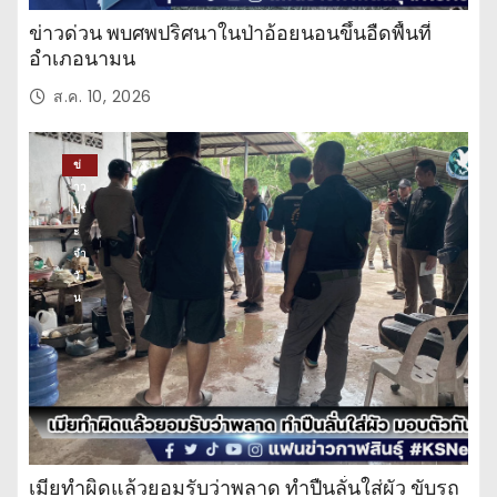
ข่าวด่วน พบศพปริศนาในป่าอ้อยนอนขึ้นอืดพื้นที่
อำเภอนามน
ส.ค. 10, 2026
ข่
าว
ปร
ะ
จำ
วั
น
เมียทำผิดแล้วยอมรับว่าพลาด ทำปืนลั่นใส่ผัว ขับรถ