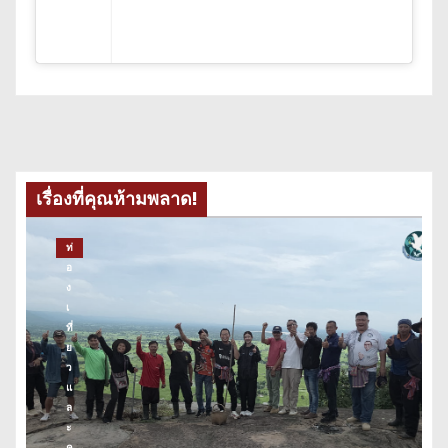
เรื่องที่คุณห้ามพลาด!
ท่
อ
ง
เ
ที่
ย
ว
แ
ล
ะ
ค