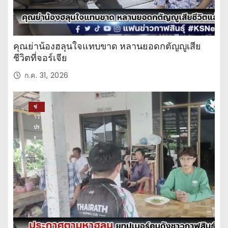
คุณย่าน้องฮลุนใจแทบขาด หลานยอดกตัญญูเสีย
ชีวิตที่จอร์เจีย
ก.ค. 31, 2026
ข่
าว
ปร
ะ
จำ
วั
น