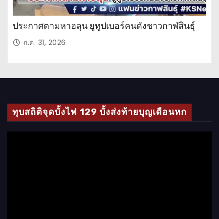
ประกาศตามหาฮลุน ยูทูปเบอร์คนดังชาวกาฬสินธุ์
ก.ค. 31, 2026
ทุบสถิติจุดบั้งไฟ 129 บั้งส่งท้ายบุญเดือนหก
ตั
ว
เ
ล่
น
ไ