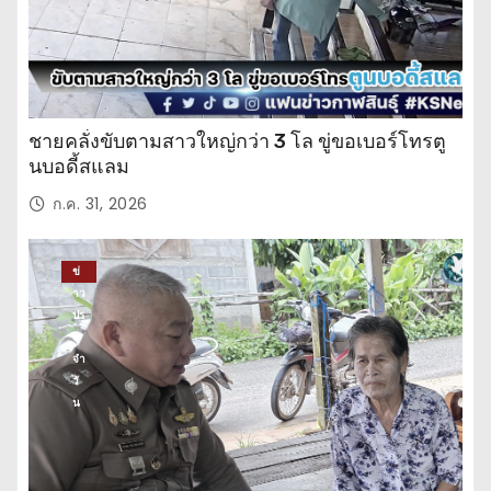
ชายคลั่งขับตามสาวใหญ่กว่า 3 โล ขู่ขอเบอร์โทรตู
นบอดี้สแลม
ก.ค. 31, 2026
ข่
าว
ปร
ะ
จำ
วั
น