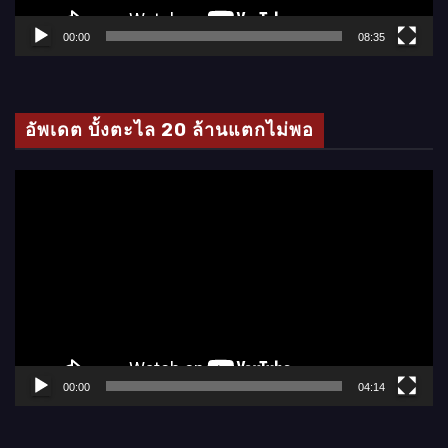
ฟ
ล์
00:00
08:35
วิ
ดี
โ
อัพเดต บั้งตะไล 20 ล้านแตกไม่พอ
อ
ตั
ว
เ
ล่
น
ไ
ฟ
ล์
00:00
04:14
วิ
ดี