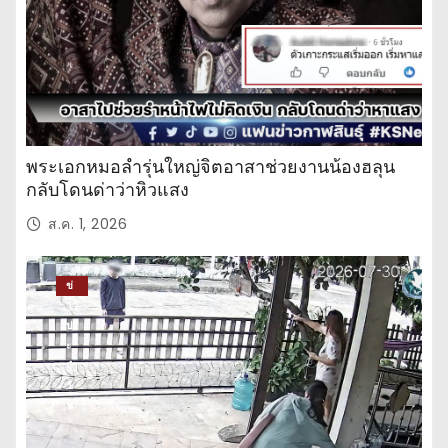
พระเอกหมอลำรุ่นใหญ่จิตอาสาช่วยงานน้องฮลุน
กลับโดนด่าว่าหิวแสง
ส.ค. 1, 2026
ข่
าว
ปร
ะ
จำ
วั
น