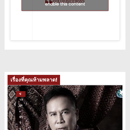
@kalasinnews
enable this content
เรื่องที่คุณห้ามพลาด!
ข่
าว
ปร
ะ
จำ
วั
น