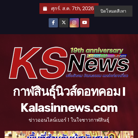
S
ศุกร์. ส.ค. 7th, 2026
ปิดโหมดสีเทา
k
i
p
t
o
c
o
n
t
กาฬสินธุ์นิวส์ดอทคอม l
e
n
Kalasinnews.com
t
ข่าวออนไลน์เบอร์ 1 ในใจชาวกาฬสินธุ์