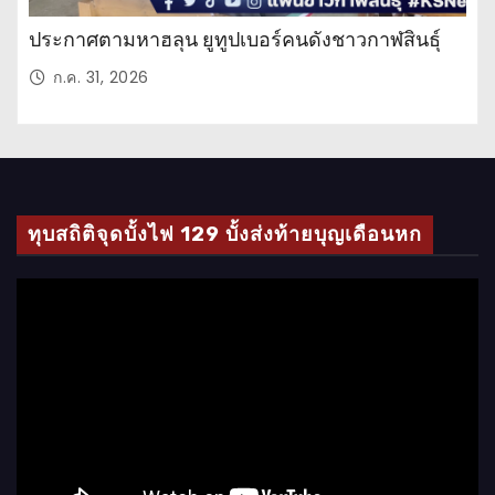
ประกาศตามหาฮลุน ยูทูปเบอร์คนดังชาวกาฬสินธุ์
ก.ค. 31, 2026
ทุบสถิติจุดบั้งไฟ 129 บั้งส่งท้ายบุญเดือนหก
ตั
ว
เ
ล่
น
ไ
ฟ