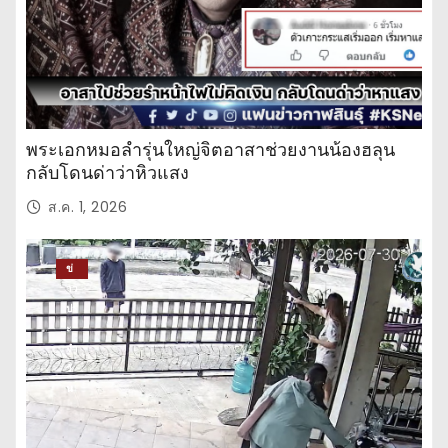
พระเอกหมอลำรุ่นใหญ่จิตอาสาช่วยงานน้องฮลุน
กลับโดนด่าว่าหิวแสง
ส.ค. 1, 2026
ข่
าว
ปร
ะ
จำ
วั
น