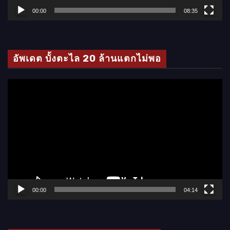
ล์
00:00
08:35
วิ
ดี
โ
อัพเดต บั้งตะไล 20 ล้านแตกไม่พอ
อ
ตั
ว
เ
ล่
น
ไ
ฟ
ล์
00:00
04:14
วิ
ดี
โ