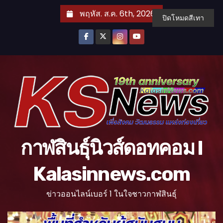
S
พฤหัส. ส.ค. 6th, 2026
ปิดโหมดสีเทา
k
i
p
t
o
c
o
n
t
กาฬสินธุ์นิวส์ดอทคอม l
e
n
Kalasinnews.com
t
ข่าวออนไลน์เบอร์ 1 ในใจชาวกาฬสินธุ์