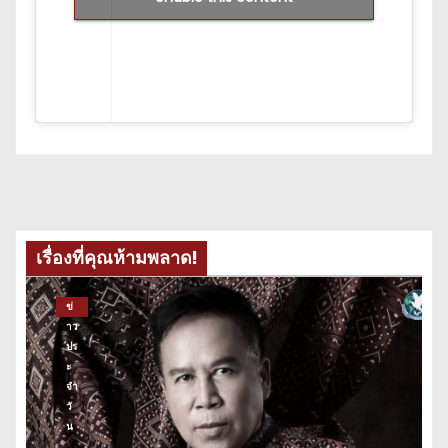
เรื่องที่คุณห้ามพลาด!
ข่
าว
ปร
ะ
จำ
วั
น