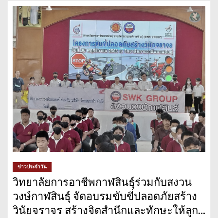
ข่าวประจำวัน
วิทยาลัยการอาชีพกาฬสินธุ์ร่วมกับสงวน
วงษ์กาฬสินธุ์ จัดอบรมขับขี่ปลอดภัยสร้าง
วินัยจราจร สร้างจิตสำนึกและทักษะให้ลูก