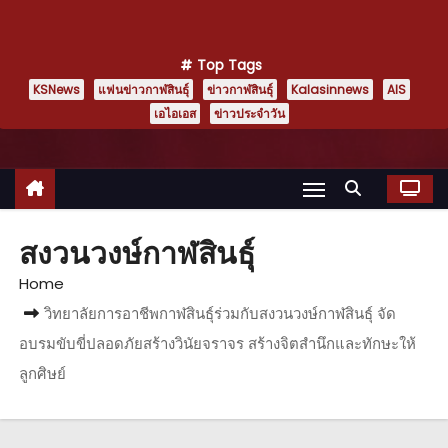
Top Tags
KSNews
แฟนข่าวกาฬสินธุ์
ข่าวกาฬสินธุ์
Kalasinnews
AIS
เอไอเอส
ข่าวประจำวัน
สงวนวงษ์กาฬสินธุ์
Home
วิทยาลัยการอาชีพกาฬสินธุ์ร่วมกับสงวนวงษ์กาฬสินธุ์ จัด
อบรมขับขี่ปลอดภัยสร้างวินัยจราจร สร้างจิตสำนึกและทักษะให้
ลูกศิษย์