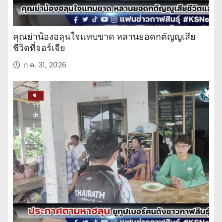
คุณย่าน้องฮลุนใจแทบขาด หลานยอดกตัญญูเสีย
ชีวิตที่จอร์เจีย
ก.ค. 31, 2026
ข่
าว
ปร
ะ
จำ
วั
น