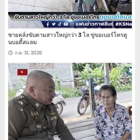
ชายคลั่งขับตามสาวใหญ่กว่า 3 โล ขู่ขอเบอร์โทรตู
นบอดี้สแลม
ก.ค. 31, 2026
ข่
าว
ปร
ะ
จำ
วั
น