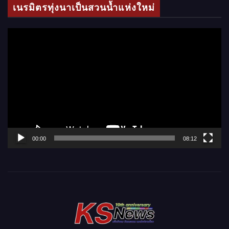
เนรมิตรทุ่งนาเป็นสวนน้ำแห่งใหม่
อ
ตั
ว
เ
ล่
น
ไ
ฟ
ล์
00:00
08:12
วิ
ดี
โ
อ