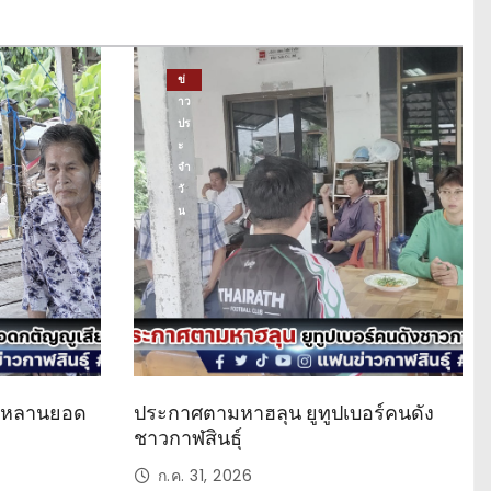
ข่
าว
ปร
ะ
จำ
วั
น
ด หลานยอด
ประกาศตามหาฮลุน ยูทูปเบอร์คนดัง
ชาวกาฬสินธุ์
ก.ค. 31, 2026