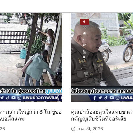
ข่
าว
ปร
ะ
จำ
วั
น
ตามสาวใหญ่กว่า 3 โล ขู่ขอ
คุณย่าน้องฮลุนใจแทบขา
นบอดี้สแลม
กตัญญูเสียชีวิตที่จอร์เจีย
026
ก.ค. 31, 2026