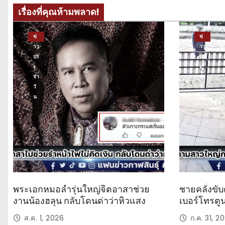
เรื่องที่คุณห้ามพลาด!
ข่
ข่
าว
าว
ปร
ปร
ะ
ะ
จำ
จำ
วั
วั
น
น
พระเอกหมอลำรุ่นใหญ่จิตอาสาช่วย
ชายคลั่งขับ
งานน้องฮลุน กลับโดนด่าว่าหิวแสง
เบอร์โทรตู
ส.ค. 1, 2026
ก.ค. 31, 2