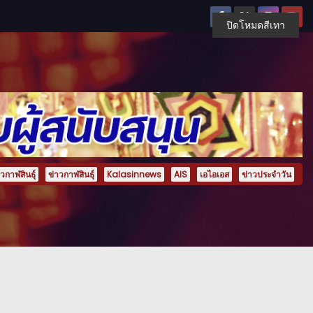
ปิดโหมดสีเทา
กาฬสินธุ์
ข่าวกาฬสินธุ์
Kalasinnews
AIS
เอไอเอส
ข่าวประจำวัน