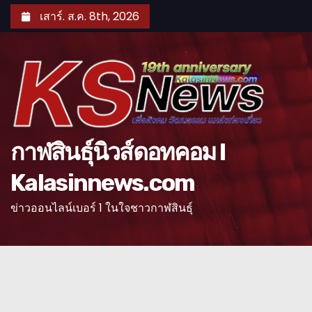
S
เสาร์. ส.ค. 8th, 2026
k
i
p
t
o
c
o
กาฬสินธุ์นิวส์ดอทคอม l
n
Kalasinnews.com
t
e
ข่าวออนไลน์เบอร์ 1 ในใจชาวกาฬสินธุ์
n
t