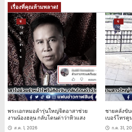
เรื่องที่คุณห้ามพลาด!
ข่
ข่
าว
าว
ปร
ปร
ะ
ะ
จำ
จำ
วั
วั
น
น
พระเอกหมอลำรุ่นใหญ่จิตอาสาช่วย
ชายคลั่งขับ
งานน้องฮลุน กลับโดนด่าว่าหิวแสง
เบอร์โทรตู
ส.ค. 1, 2026
ก.ค. 31, 2