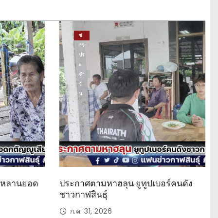
ข่
าว
ปร
ะ
จำ
วั
น
ด หลานยอด
ประกาศตามหาฮลุน ยูทูปเบอร์คนดัง
ชาวกาฬสินธุ์
ก.ค. 31, 2026