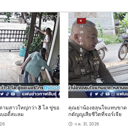
ข่
าว
ปร
ะ
จำ
วั
น
ตามสาวใหญ่กว่า 3 โล ขู่ขอ
คุณย่าน้องฮลุนใจแทบขา
นบอดี้สแลม
กตัญญูเสียชีวิตที่จอร์เจีย
026
ก.ค. 31, 2026