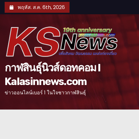
S
พฤหัส. ส.ค. 6th, 2026
k
i
p
t
o
c
o
กาฬสินธุ์นิวส์ดอทคอม l
n
Kalasinnews.com
t
e
ข่าวออนไลน์เบอร์ 1 ในใจชาวกาฬสินธุ์
n
t