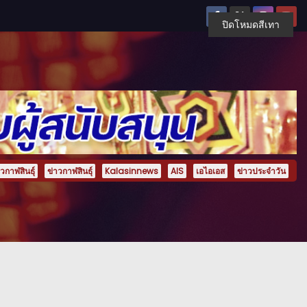
ปิดโหมดสีเทา
กาฬสินธุ์
ข่าวกาฬสินธุ์
Kalasinnews
AIS
เอไอเอส
ข่าวประจำวัน