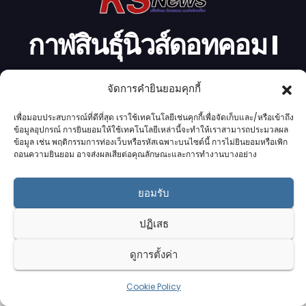
กาฬสินธุ์นิวส์ดอทคอม l
Kalasinnews.com
จัดการคำยินยอมคุกกี้
ข่าวออนไลน์เบอร์ 1 ในใจชาวกาฬสินธุ์
เพื่อมอบประสบการณ์ที่ดีที่สุด เราใช้เทคโนโลยีเช่นคุกกี้เพื่อจัดเก็บและ/หรือเข้าถึง
ข้อมูลอุปกรณ์ การยินยอมให้ใช้เทคโนโลยีเหล่านี้จะทำให้เราสามารถประมวลผล
ข้อมูล เช่น พฤติกรรมการท่องเว็บหรือรหัสเฉพาะบนไซต์นี้ การไม่ยินยอมหรือเพิก
ถอนความยินยอม อาจส่งผลเสียต่อคุณลักษณะและการทำงานบางอย่าง
Proudly powered by K.S.Network
|
Theme: News by
K.S.Network
.
ยอมรับ
Home
Cookie Policy (UK)
Login Customizer
ปฏิเสธ
Terms & conditions
คอลัมนิสต์
ติดต่อเรา
บริการของเรา
ดูการตั้งค่า
รับโฆษณา
ออกแบบเว็บไซต์
อ่านข่าว
เกี่ยวกับเรา
Cookie Policy