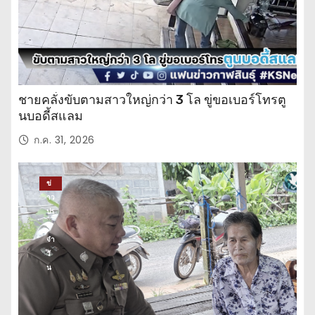
ชายคลั่งขับตามสาวใหญ่กว่า 3 โล ขู่ขอเบอร์โทรตู
นบอดี้สแลม
ก.ค. 31, 2026
ข่
าว
ปร
ะ
จำ
วั
น