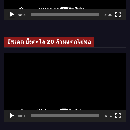
ฟ
ล์
00:00
08:35
วิ
ดี
โ
อัพเดต บั้งตะไล 20 ล้านแตกไม่พอ
อ
ตั
ว
เ
ล่
น
ไ
ฟ
ล์
00:00
04:14
วิ