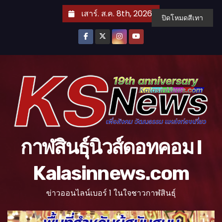
S
เสาร์. ส.ค. 8th, 2026
ปิดโหมดสีเทา
k
i
p
t
o
c
o
n
t
กาฬสินธุ์นิวส์ดอทคอม l
e
n
Kalasinnews.com
t
ข่าวออนไลน์เบอร์ 1 ในใจชาวกาฬสินธุ์