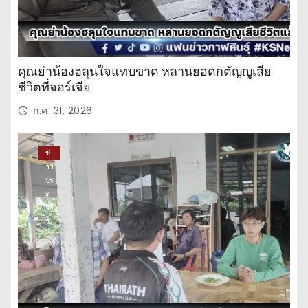
คุณย่าน้องฮลุนใจแทบขาด หลานยอดกตัญญูเสีย
ชีวิตที่จอร์เจีย
ก.ค. 31, 2026
ข่
าว
ปร
ะ
จำ
วั
น