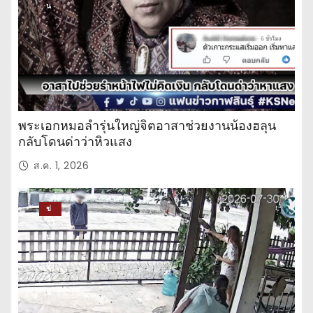
น
พระเอกหมอลำรุ่นใหญ่จิตอาสาช่วยงานน้องฮลุน
กลับโดนด่าว่าหิวแสง
ส.ค. 1, 2026
ข่
าว
ปร
ะ
จำ
วั
น