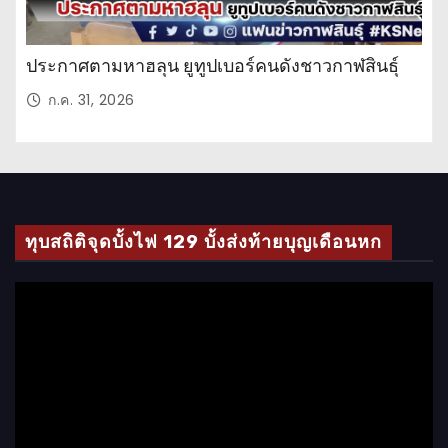
ประกาศตามหาฮลุน ยูทูปเบอร์คนดังชาวกาฬสินธุ์
ก.ค. 31, 2026
ทุบสถิติจุดบั้งไฟ 129 บั้งส่งท้ายบุญเดือนหก
ตั
ว
เ
ล่
น
ไ