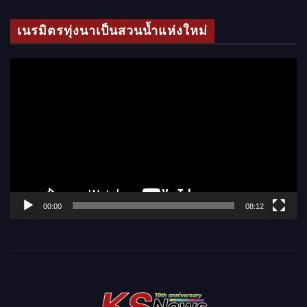
ดี
โ
เนรมิตรทุ่งนาเป็นสวนน้ำแห่งใหม่
อ
ตั
ว
เ
ล่
น
ไ
ฟ
ล์
00:00
08:12
วิ
ดี
โ
อ