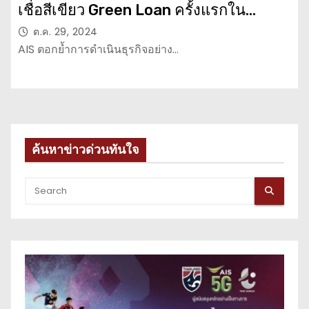
เชื่อสีเขียว Green Loan ครั้งแรกใน
อุตสาหกรรมโทรคมนาคมไทย เดินหน้ายก
ต.ค. 29, 2024
ระดับขีดความสามารถโครง
AIS ตอกย้ำการดำเนินธุรกิจอย่าง…
ข่าย 5G สู่ Green Network
ค้นหาข่าวด่วนทันใจ