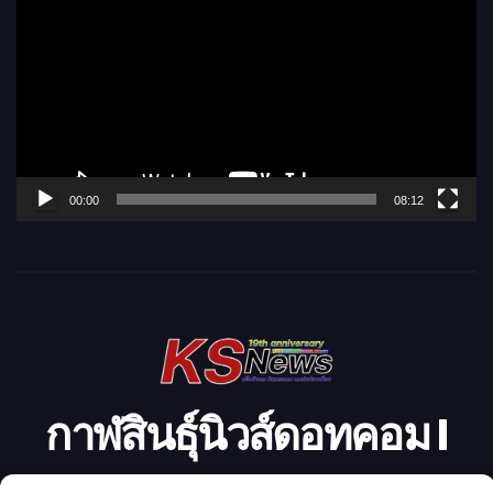
ว
เ
ล่
น
ไ
ฟ
ล์
00:00
08:12
วิ
ดี
โ
อ
กาฬสินธุ์นิวส์ดอทคอม l
Kalasinnews.com