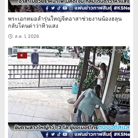
พระเอกหมอลำรุ่นใหญ่จิตอาสาช่วยงานน้องฮลุน
กลับโดนด่าว่าหิวแสง
ส.ค. 1, 2026
ข่
าว
ปร
ะ
จำ
วั
น