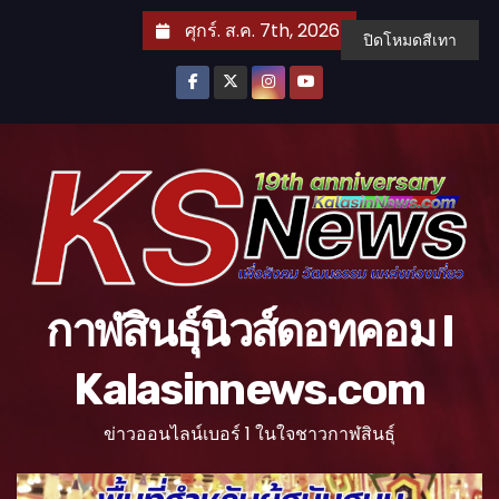
S
ศุกร์. ส.ค. 7th, 2026
ปิดโหมดสีเทา
k
i
p
t
o
c
o
n
t
กาฬสินธุ์นิวส์ดอทคอม l
e
n
Kalasinnews.com
t
ข่าวออนไลน์เบอร์ 1 ในใจชาวกาฬสินธุ์