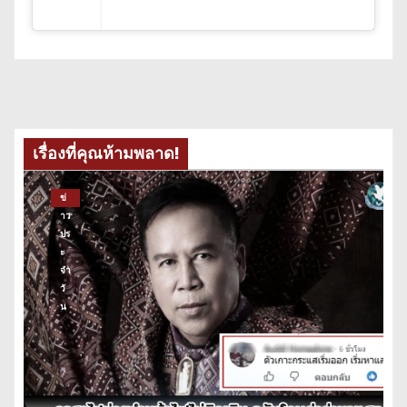
เรื่องที่คุณห้ามพลาด!
ข่
าว
ปร
ะ
จำ
วั
น