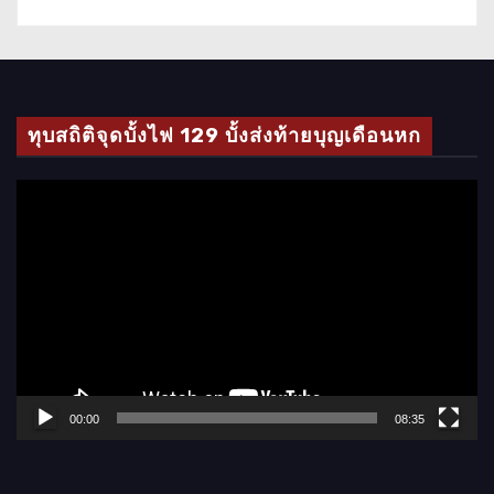
ทุบสถิติจุดบั้งไฟ 129 บั้งส่งท้ายบุญเดือนหก
ตั
ว
เ
ล่
น
ไ
ฟ
ล์
00:00
08:35
วิ
ดี