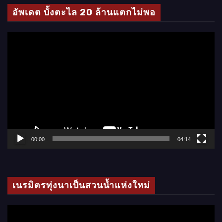
โ
อัพเดต บั้งตะไล 20 ล้านแตกไม่พอ
อ
ตั
ว
เ
ล่
น
ไ
ฟ
ล์
00:00
04:14
วิ
ดี
โ
เนรมิตรทุ่งนาเป็นสวนน้ำแห่งใหม่
อ
ตั