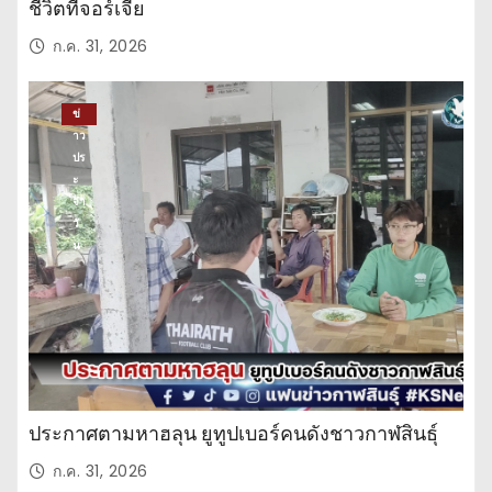
ชีวิตที่จอร์เจีย
ก.ค. 31, 2026
ข่
าว
ปร
ะ
จำ
วั
น
ประกาศตามหาฮลุน ยูทูปเบอร์คนดังชาวกาฬสินธุ์
ก.ค. 31, 2026