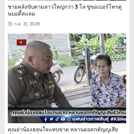
ชายคลั่งขับตามสาวใหญ่กว่า 3 โล ขู่ขอเบอร์โทรตู
นบอดี้สแลม
ก.ค. 31, 2026
ข่
าว
ปร
ะ
จำ
วั
น
คุณย่าน้องฮลุนใจแทบขาด หลานยอดกตัญญูเสีย