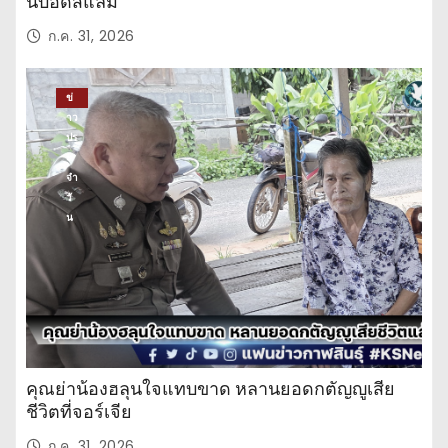
นบอดี้สแลม
ก.ค. 31, 2026
ข่
าว
ปร
ะ
จำ
วั
น
คุณย่าน้องฮลุนใจแทบขาด หลานยอดกตัญญูเสีย
ชีวิตที่จอร์เจีย
ก.ค. 31, 2026