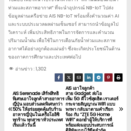
ท่วมและสภาพอากาศ” ที่จะนำอุปกรณ์ NB-IoT ไปส่ง
ข้อมูลผ่านเครือข่าย AIS NB-IoT พร้อมทั้งคำนวณค่า AI
และระบบประมวลผลผ่านเซ็นเซอร์ สามารถนำข้อมูลไป
วิเคราะห์ เพิ่มประสิทธิภาพในการจัดการและคำนวณ
ปริมาณน้ำฝน เพื่อใช้ในการเตือนภัยน้ำท่วมและสภาพ
อากาศได้อย่างถูกต้องแม่นยำ ซึ่งจะเกิดประโยชน์ในด้าน
ของภาคการศึกษาและประเทศต่อไป
อ่านข่าว :
1,302
AIS เอาใจลูกค้า
แ
AIS Serenade เสิร์ฟสิทธิ
สาย Gadget ส่งไอ
พิเศษเอาใจลูกค้าสายอาหาร
เท็ม 5G ดีไวซ์สุดฮิต เราเตอร์
น
ญี่ปุ่น มอบส่วนลดพิเศษกว่า
กระจายสัญญาณ WiFi แบบ
50% ให้อร่อยสุดคุ้มกับร้าน
พกพา กลับมาตามคำเรียก
ะ
อาหารญี่ปุ่นในเครือโออิชิ
ร้อง กับ “ZTE 5G Home
ทุกร้าน ทุกสาขาทั่วประเทศ
WiFi” ตอกย้ำผู้ให้บริการที่
เริ่มแล้ววันนี้
พร้อมส่งมอบประสบการณ์
แ
ดิจิทัลแบบไร้ขีดจำกัด