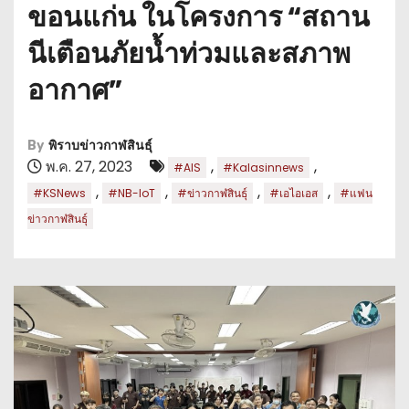
ขอนแก่น ในโครงการ “สถาน
นีเตือนภัยน้ำท่วมและสภาพ
อากาศ”
By
พิราบข่าวกาฬสินธุ์
พ.ค. 27, 2023
,
,
#AIS
#Kalasinnews
,
,
,
,
#KSNews
#NB-IoT
#ข่าวกาฬสินธุ์
#เอไอเอส
#แฟน
ข่าวกาฬสินธุ์