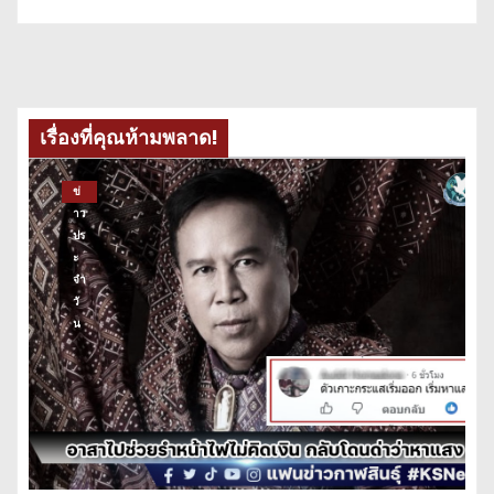
เรื่องที่คุณห้ามพลาด!
ข่
าว
ปร
ะ
จำ
วั
น