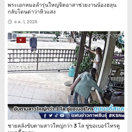
พระเอกหมอลำรุ่นใหญ่จิตอาสาช่วยงานน้องฮลุน
กลับโดนด่าว่าหิวแสง
ส.ค. 1, 2026
ข่
าว
ปร
ะ
จำ
วั
น
ชายคลั่งขับตามสาวใหญ่กว่า 3 โล ขู่ขอเบอร์โทรตู