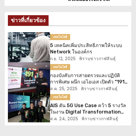
น
ข่าวที่เกี่ยวข้อง
ว
เ
เทคโนโลยี
5 เทคนิคเพิ่มประสิทธิภาพให้ระบบ
รื่
Network ในองค์กร
อ
ก.ย. 12, 2025
พิราบข่าวกาฬสินธุ์
เทคโนโลยี
ง
กองบังคับการสายตรวจและปฏิบัติ
การพิเศษ ผนึก เอไอเอส เปิดตัว “191
ELS” ระบุตำแหน่งผู้แจ้งเหตุฉุกเฉิน
ส.ค. 25, 2025
พิราบข่าวกาฬสินธุ์
ครั้งแรกในไทย
เทคโนโลยี
AIS ดัน 5G Use Case คว้า 5 รางวัล
ในงาน Digital Transformation
World 2025 โดย TM Forum ต่อ
ส.ค. 24, 2025
พิราบข่าวกาฬสินธุ์
เนื่องเป็นปีที่ 3 ตอกย้ำความแข็งแกร่ง
ศักยภาพโครงข่ายอัจฉริยะ