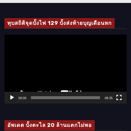
ทุบสถิติจุดบั้งไฟ 129 บั้งส่งท้ายบุญเดือนหก
ตั
ว
เ
ล่
น
ไ
ฟ
ล์
00:00
08:35
วิ
ดี
โ
อัพเดต บั้งตะไล 20 ล้านแตกไม่พอ
อ