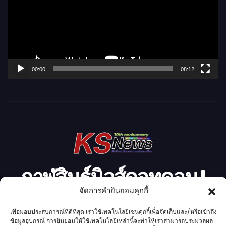
ล่
น
ไ
ฟ
ล์
00:00
08:12
วิ
ดี
โ
อ
กาฬสินธุ์นิวส์ดอทคอม l
จัดการคำยินยอมคุกกี้
Kalasinnews.com
เพื่อมอบประสบการณ์ที่ดีที่สุด เราใช้เทคโนโลยีเช่นคุกกี้เพื่อจัดเก็บและ/หรือเข้าถึง
ข้อมูลอุปกรณ์ การยินยอมให้ใช้เทคโนโลยีเหล่านี้จะทำให้เราสามารถประมวลผล
ข่าวออนไลน์เบอร์ 1 ในใจชาวกาฬสินธุ์