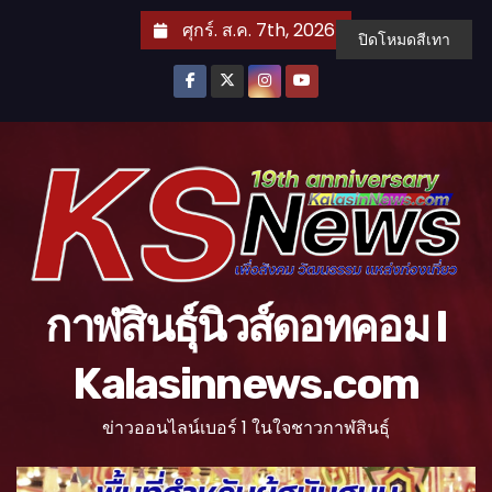
S
ศุกร์. ส.ค. 7th, 2026
ปิดโหมดสีเทา
k
i
p
t
o
c
o
n
t
กาฬสินธุ์นิวส์ดอทคอม l
e
n
Kalasinnews.com
t
ข่าวออนไลน์เบอร์ 1 ในใจชาวกาฬสินธุ์