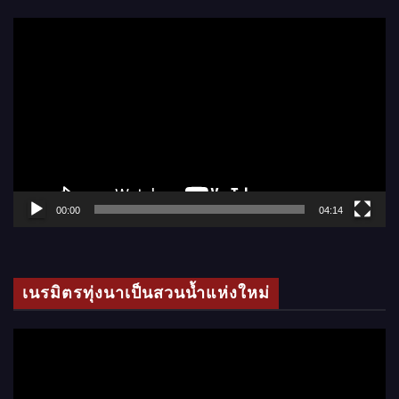
ตั
ว
เ
ล่
น
ไ
ฟ
ล์
00:00
04:14
วิ
ดี
โ
เนรมิตรทุ่งนาเป็นสวนน้ำแห่งใหม่
อ
ตั
ว
เ