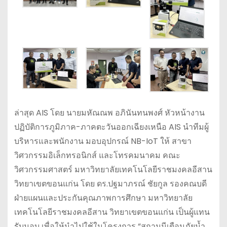
ล่าสุด AIS โดย นายมหัณณพ อภินันทนพงศ์ หัวหน้างาน
ปฏิบัติการภูมิภาค-ภาคตะวันออกเฉียงเหนือ AIS นำทีมผู้
บริหารและพนักงาน มอบอุปกรณ์ NB-IoT ให้ สาขา
วิศวกรรมอิเล็กทรอนิกส์ และโทรคมนาคม คณะ
วิศวกรรมศาสตร์ มหาวิทยาลัยเทคโนโลยีราชมงคลอีสาน
วิทยาเขตขอนแก่น โดย ดร.ปฐมาภรณ์ ชัยกูล รองคณบดี
ฝ่ายแผนและประกันคุณภาพการศึกษา มหาวิทยาลัย
เทคโนโลยีราชมงคลอีสาน วิทยาเขตขอนแก่น เป็นผู้แทน
รับมอบ เพื่อให้นำไปใช้ในโครงการ “สถานนีเตือนภัยน้ำ