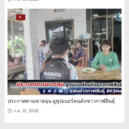
ข่
าว
ปร
ะ
จำ
วั
น
ประกาศตามหาฮลุน ยูทูปเบอร์คนดังชาวกาฬสินธุ์
ก.ค. 31, 2026