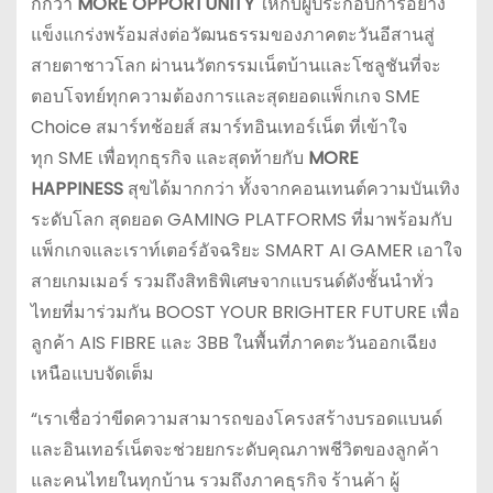
กกว่า
MORE OPPORTUNITY
ให้กับผู้ประกอบการอย่าง
แข็งแกร่งพร้อมส่งต่อวัฒนธรรมของภาคตะวันอีสานสู่
สายตาชาวโลก ผ่านนวัตกรรมเน็ตบ้านและโซลูชันที่จะ
ตอบโจทย์ทุกความต้องการและสุดยอดแพ็กเกจ SME
Choice สมาร์ทช้อยส์ สมาร์ทอินเทอร์เน็ต ที่เข้าใจ
ทุก SME เพื่อทุกธุรกิจ และสุดท้ายกับ
MORE
HAPPINESS
สุขได้มากกว่า ทั้งจากคอนเทนต์ความบันเทิง
ระดับโลก สุดยอด GAMING PLATFORMS ที่มาพร้อมกับ
แพ็กเกจและเราท์เตอร์อัจฉริยะ SMART AI GAMER เอาใจ
สายเกมเมอร์ รวมถึงสิทธิพิเศษจากแบรนด์ดังชั้นนำทั่ว
ไทยที่มาร่วมกัน BOOST YOUR BRIGHTER FUTURE เพื่อ
ลูกค้า AIS FIBRE และ 3BB ในพื้นที่ภาคตะวันออกเฉียง
เหนือแบบจัดเต็ม
“เราเชื่อว่าขีดความสามารถของโครงสร้างบรอดแบนด์
และอินเทอร์เน็ตจะช่วยยกระดับคุณภาพชีวิตของลูกค้า
และคนไทยในทุกบ้าน รวมถึงภาคธุรกิจ ร้านค้า ผู้