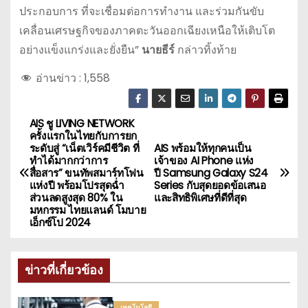
ประกอบการ ที่จะเชื่อมต่อการทำงาน และร่วมกันขับ
เคลื่อนเศรษฐกิจของภาคตะวันออกเฉียงเหนือให้เติบโต
อย่างแข็งแกร่งและยั่งยืน”
นายธีร์
กล่าวทิ้งท้าย
อ่านข่าว :
1,558
AIS ชู LIVING NETWORK
แ
ครั้งแรกในไทยกับการยก
ระดับสู่ “เน็ตเวิร์คมีชีวิต ที่
AIS พร้อมให้ทุกคนเป็น
น
ทำได้มากกว่าการ
เจ้าของ AI Phone แห่ง
สื่อสาร” ขนทัพสมาร์ทโฟน
ปี Samsung Galaxy S24
ะ
แห่งปี พร้อมโปรสุดฉ่ำ
Series กับสุดยอดข้อเสนอ
ส่วนลดสูงสุด 80% ใน
และสิทธิพิเศษที่ดีที่สุด
มหกรรม ไทยแลนด์ โมบาย
แ
เอ็กซ์โป 2024
น
ข่าวที่เกี่ยวข้อง
ว
เ
เทคโนโลยี