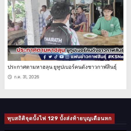
จำ
วั
น
ประกาศตามหาฮลุน ยูทูปเบอร์คนดังชาวกาฬสินธุ์
ก.ค. 31, 2026
ทุบสถิติจุดบั้งไฟ 129 บั้งส่งท้ายบุญเดือนหก