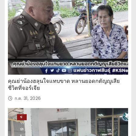
ปร
ะ
จำ
วั
น
คุณย่าน้องฮลุนใจแทบขาด หลานยอดกตัญญูเสีย
ชีวิตที่จอร์เจีย
ก.ค. 31, 2026
ข่
าว
ปร
ะ