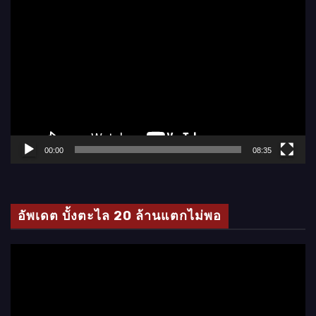
ตั
ว
เ
ล่
น
ไ
ฟ
ล์
00:00
08:35
วิ
ดี
โ
อัพเดต บั้งตะไล 20 ล้านแตกไม่พอ
อ
ตั
ว
เ
ล่