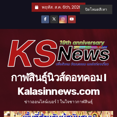
S
พฤหัส. ส.ค. 6th, 2026
ปิดโหมดสีเทา
k
i
p
t
o
c
o
n
t
กาฬสินธุ์นิวส์ดอทคอม l
e
n
Kalasinnews.com
t
ข่าวออนไลน์เบอร์ 1 ในใจชาวกาฬสินธุ์