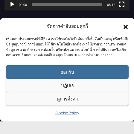
ล์
00:00
08:12
วิ
ดี
จัดการคำยินยอมคุกกี้
โ
อ
เพื่อมอบประสบการณ์ที่ดีที่สุด เราใช้เทคโนโลยีเช่นคุกกี้เพื่อจัดเก็บและ/หรือเข้าถึง
ข้อมูลอุปกรณ์ การยินยอมให้ใช้เทคโนโลยีเหล่านี้จะทำให้เราสามารถประมวลผล
ข้อมูล เช่น พฤติกรรมการท่องเว็บหรือรหัสเฉพาะบนไซต์นี้ การไม่ยินยอมหรือเพิก
ถอนความยินยอม อาจส่งผลเสียต่อคุณลักษณะและการทำงานบางอย่าง
กาฬสินธุ์นิวส์ดอทคอม l
ยอมรับ
Kalasinnews.com
ปฏิเสธ
ข่าวออนไลน์เบอร์ 1 ในใจชาวกาฬสินธุ์
ดูการตั้งค่า
Cookie Policy
Proudly powered by K.S.Network
|
Theme: News by
K.S.Network
.