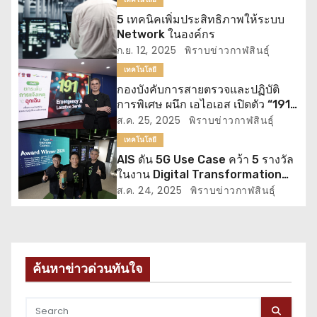
5 เทคนิคเพิ่มประสิทธิภาพให้ระบบ
รื่
Network ในองค์กร
อ
ก.ย. 12, 2025
พิราบข่าวกาฬสินธุ์
เทคโนโลยี
ง
กองบังคับการสายตรวจและปฏิบัติ
การพิเศษ ผนึก เอไอเอส เปิดตัว “191
ELS” ระบุตำแหน่งผู้แจ้งเหตุฉุกเฉิน
ส.ค. 25, 2025
พิราบข่าวกาฬสินธุ์
ครั้งแรกในไทย
เทคโนโลยี
AIS ดัน 5G Use Case คว้า 5 รางวัล
ในงาน Digital Transformation
World 2025 โดย TM Forum ต่อ
ส.ค. 24, 2025
พิราบข่าวกาฬสินธุ์
เนื่องเป็นปีที่ 3 ตอกย้ำความแข็งแกร่ง
ศักยภาพโครงข่ายอัจฉริยะ
ค้นหาข่าวด่วนทันใจ