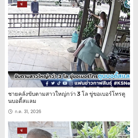
ข่
าว
ปร
ะ
จำ
วั
น
ชายคลั่งขับตามสาวใหญ่กว่า 3 โล ขู่ขอเบอร์โทรตู
นบอดี้สแลม
ก.ค. 31, 2026
ข่
าว