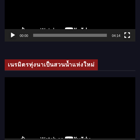
น
ไ
ฟ
ล์
00:00
04:14
วิ
ดี
โ
เนรมิตรทุ่งนาเป็นสวนน้ำแห่งใหม่
อ
ตั
ว
เ
ล่
น
ไ
ฟ