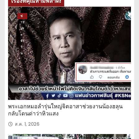
เรื่องที่คุณห้ามพลาด!
ข่
าว
ปร
ะ
จำ
วั
น
พระเอกหมอลำรุ่นใหญ่จิตอาสาช่วยงานน้องฮลุน
กลับโดนด่าว่าหิวแสง
ส.ค. 1, 2026