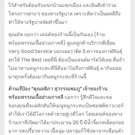
ไว้สำหรับต้อนรับแขกบ้านแขกเมือง และยินดีเข้าร่วม
โครงการต่าง ๆ ของทางรัฐบาล เพราะคิดว่าเป็นผลดีถึง
ทำให้ทางรัฐบาลจัดทำขึ้นมา
คุณมัช บอกว่า เสน่ห์ของร้านนี้เป็นกันเอง (ร้าน
พร้อมพรรณเนื้อย่างเกาหลี) ดูแลลูกค้าบริการดีเยี่ยม
Very Good Service บอกเลยว่าติด 5 ดาวของกาฬสินธุ์
ยกให้ The Best เลยที่นี่ ต้องเป็นแลนด์มาร์คได้เลย คือถ้า
ไม่มาทานหมูกระทะที่นี่คือมาไม่ถึงกาฬสินธุ์ มากินบ่อย
มาทุกครั้งต้องมากินหมูกระทะที่ร้านนี้
ด้านเจ๊ป๋อง “คุณอดิภา สุวรรณชมภู” เจ้าของร้าน
พร้อมพรรณเนื้อย่างเกาหลี
บอกว่า รู้สึกดีใจและขอ
ขอบคุณที่จะผลักดันให้เมนูหมูกระทะเป็นซอฟต์พาวเวอร์
ทำให้เราได้มีโอกาสค้าขายสู่เวทีโลก โดยเสน่ห์ของทาง
ร้านเราที่เปิดมาได้มาประมาณ 26 ปี มีน้ำจิ้มรสเด็ดอร่อย
มาก รสเปรี้ยวหวาน เนื้อนุ่ม ปลาจุ่มก็ใช้ปลาจากเขื่อนลำ