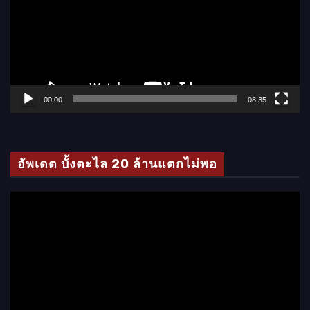
ล่
น
ไ
ฟ
ล์
00:00
08:35
วิ
ดี
โ
อัพเดต บั้งตะไล 20 ล้านแตกไม่พอ
อ
ตั
ว
เ
ล่
น
ไ