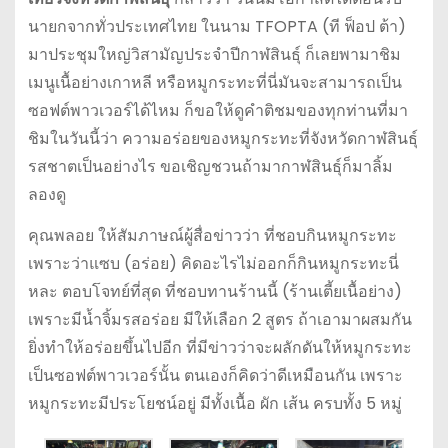
นายกจากทั่วประเทศไทย ในนาม TFOPTA (ที ฟ็อป ต้า)
มาประชุมใหญ่วิสามัญประจำปีกาฬสินธุ์ ก็เลยพามาชิม
เมนูเนื้อย่างเกาหลี หรือหมูกระทะที่นี่มันจะสามารถเป็น
ซอฟต์พาวเวอร์ได้ไหม ก็ขอให้ดูคำติชมของทุกท่านที่มา
ชิมในวันนี้ว่า ความอร่อยของหมูกระทะที่จังหวัดกาฬสินธุ์
รสชาตเป็นอย่างไร ขอเชิญชวนถ้ามากาฬสินธุ์ก็มาลิ้ม
ลองดู
คุณพลอย ให้สัมภาษณ์ผู้สื่อข่าวว่า ที่ชอบกินหมูกระทะ
เพราะว่าแซบ (อร่อย) คิดอะไรไม่ออกก็กินหมูกระทะนี่
หละ ตอบโจทย์ที่สุด ที่ชอบทานร้านนี้ (ร้านเตี้ยเนื้อย่าง)
เพราะมีน้ำจิ้มรสอร่อย มีให้เลือก 2 สูตร ถ้าเอามาผสมกัน
ยิ่งทำให้อร่อยขึ้นไปอีก ที่มีข่าวว่าจะผลักดันให้หมูกระทะ
เป็นซอฟต์พาวเวอร์นั้น ตนเองก็คิดว่าดีเหมือนกัน เพราะ
หมูกระทะมีประโยชน์อยู่ มีทั้งเนื้อ ผัก เส้น ครบทั้ง 5 หมู่