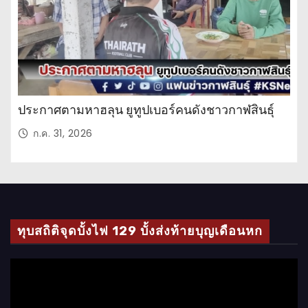
ประกาศตามหาฮลุน ยูทูปเบอร์คนดังชาวกาฬสินธุ์
ก.ค. 31, 2026
ทุบสถิติจุดบั้งไฟ 129 บั้งส่งท้ายบุญเดือนหก
ตั
ว
เ