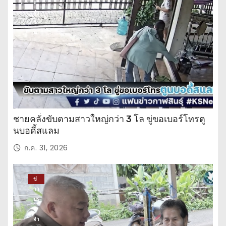
ะ
จำ
วั
น
ชายคลั่งขับตามสาวใหญ่กว่า 3 โล ขู่ขอเบอร์โทรตู
นบอดี้สแลม
ก.ค. 31, 2026
ข่
าว
ปร
ะ
จำ