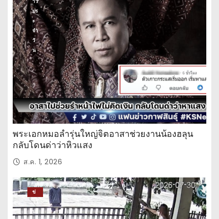
าว
ปร
ะ
จำ
วั
น
พระเอกหมอลำรุ่นใหญ่จิตอาสาช่วยงานน้องฮลุน
กลับโดนด่าว่าหิวแสง
ส.ค. 1, 2026
ข่
าว
ปร