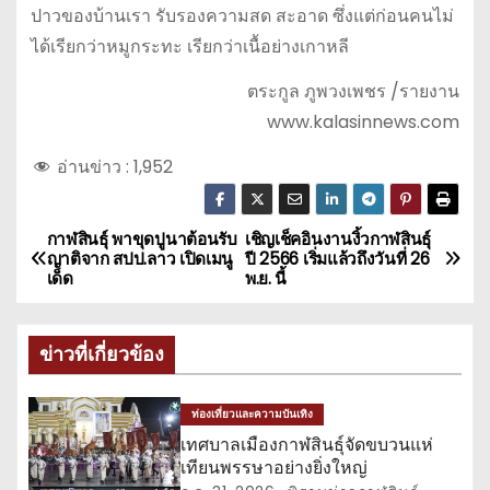
ปาวของบ้านเรา รับรองความสด สะอาด ซึ่งแต่ก่อนคนไม่
ได้เรียกว่าหมูกระทะ เรียกว่าเนื้อย่างเกาหลี
ตระกูล ภูพวงเพชร /รายงาน
www.kalasinnews.com
อ่านข่าว :
1,952
กาฬสินธุ์ พาขุดปูนาต้อนรับ
เชิญเช็คอินงานงิ้วกาฬสินธุ์
แ
ญาติจาก สปป.ลาว เปิดเมนู
ปี 2566 เริ่มแล้วถึงวันที่ 26
เด็ด
พ.ย. นี้
น
ะ
ข่าวที่เกี่ยวข้อง
แ
ท่องเที่ยวและความบันเทิง
น
เทศบาลเมืองกาฬสินธุ์จัดขบวนแห่
เทียนพรรษาอย่างยิ่งใหญ่
ว