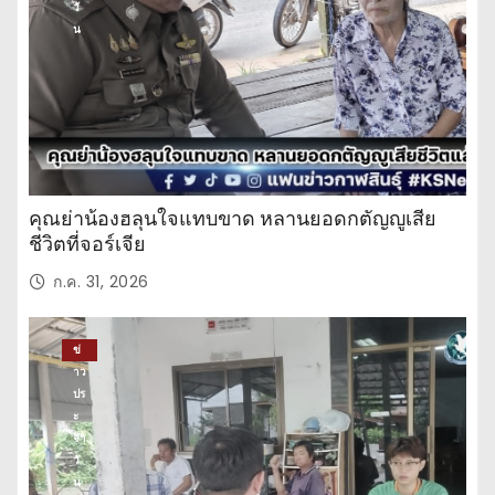
วั
น
คุณย่าน้องฮลุนใจแทบขาด หลานยอดกตัญญูเสีย
ชีวิตที่จอร์เจีย
ก.ค. 31, 2026
ข่
าว
ปร
ะ
จำ
วั
น