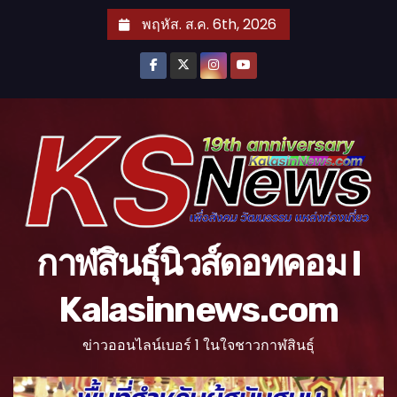
S
พฤหัส. ส.ค. 6th, 2026
k
i
p
t
o
c
o
n
t
กาฬสินธุ์นิวส์ดอทคอม l
e
n
Kalasinnews.com
t
ข่าวออนไลน์เบอร์ 1 ในใจชาวกาฬสินธุ์