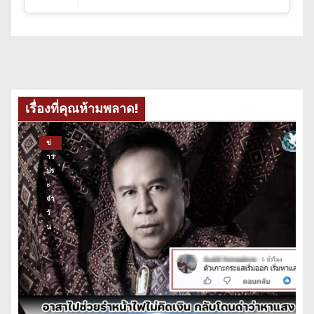
เรื่องที่คุณห้ามพลาด!
ข่
าว
ปร
ะ
จำ
วั
น