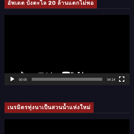
อัพเดต บั้งตะไล 20 ล้านแตกไม่พอ
อ
ตั
ว
เ
ล่
น
ไ
ฟ
ล์
00:00
04:14
วิ
ดี
โ
เนรมิตรทุ่งนาเป็นสวนน้ำแห่งใหม่
อ
ตั
ว