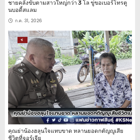
ชายคลั่งขับตามสาวใหญ่กว่า 3 โล ขู่ขอเบอร์โทรตู
นบอดี้สแลม
ก.ค. 31, 2026
ข่
าว
ปร
ะ
จำ
วั
น
คุณย่าน้องฮลุนใจแทบขาด หลานยอดกตัญญูเสีย
ชีวิตที่จอร์เจีย