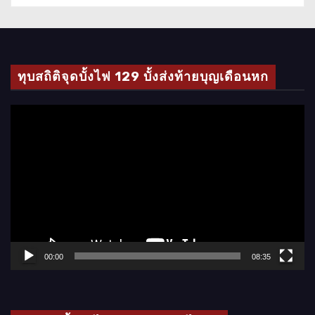
ทุบสถิติจุดบั้งไฟ 129 บั้งส่งท้ายบุญเดือนหก
ตั
ว
เ
ล่
น
ไ
ฟ
ล์
00:00
08:35
วิ
ดี
โ