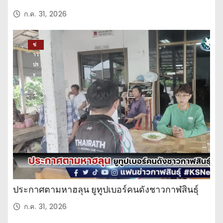
ก.ค. 31, 2026
ข่
าว
ปร
ะ
จำ
วั
น
ประกาศตามหาฮลุน ยูทูปเบอร์คนดังชาวกาฬสินธุ์
ก.ค. 31, 2026