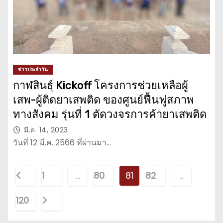
ข่าวประจำวัน
กาฬสินธุ์ Kickoff โครงการช่วยเหลือผู้
เสพ-ผู้ติดยาเสพติด ของศูนย์ฟื้นฟูสภาพ
ทางสังคม รุ่นที่ 1 ตัดวงจรการค้ายาเสพติด
มี.ค. 14, 2023
วันที่ 12 มี.ค. 2566 ที่ผ่านมา…
P
1
…
80
81
82
…
o
120
s