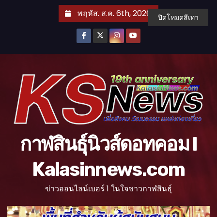
S
พฤหัส. ส.ค. 6th, 2026
ปิดโหมดสีเทา
k
i
p
t
o
c
o
n
t
กาฬสินธุ์นิวส์ดอทคอม l
e
n
Kalasinnews.com
t
ข่าวออนไลน์เบอร์ 1 ในใจชาวกาฬสินธุ์