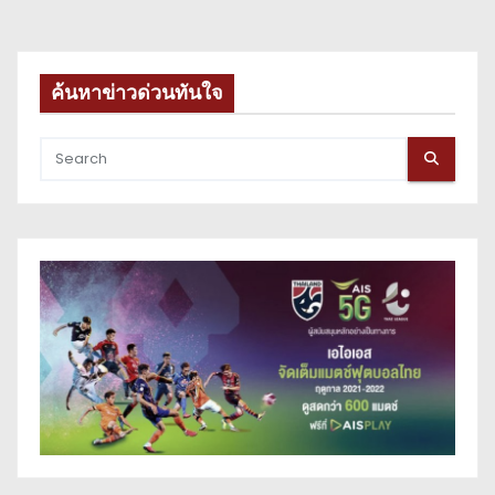
t
s
ค้นหาข่าวด่วนทันใจ
p
a
g
i
n
a
t
i