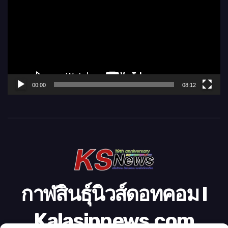
เ
ล่
น
ไ
ฟ
ล์
00:00
08:12
วิ
ดี
โ
อ
กาฬสินธุ์นิวส์ดอทคอม l
Kalasinnews.com