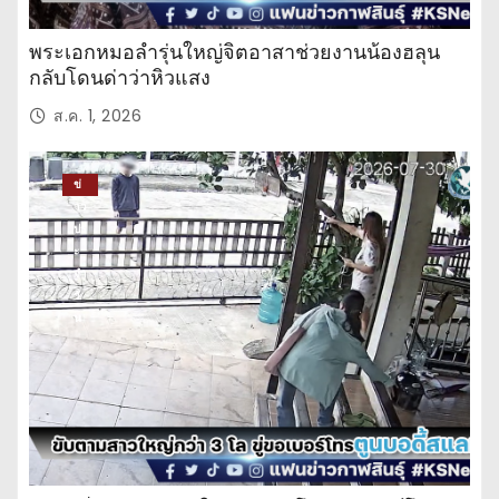
พระเอกหมอลำรุ่นใหญ่จิตอาสาช่วยงานน้องฮลุน
กลับโดนด่าว่าหิวแสง
ส.ค. 1, 2026
ข่
าว
ปร
ะ
จำ
วั
น