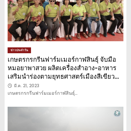
ข่าวประจำวัน
เกษตรกรกรีนฟาร์มเมอร์กาฬสินธุ์ จับมือ
หมอยาพาสวย ผลิตเครื่องสำอาง-อาหาร
เสริมนำร่องตามยุทธศาสตร์เมืองสีเขียว
อัจฉริยะ (Smart Green City)
มี.ค. 21, 2023
เกษตรกรกรีนฟาร์มเมอร์กาฬสินธุ์…