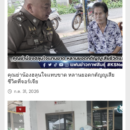
ปร
ะ
จำ
วั
น
คุณย่าน้องฮลุนใจแทบขาด หลานยอดกตัญญูเสีย
ชีวิตที่จอร์เจีย
ก.ค. 31, 2026
ข่
าว
ปร
ะ