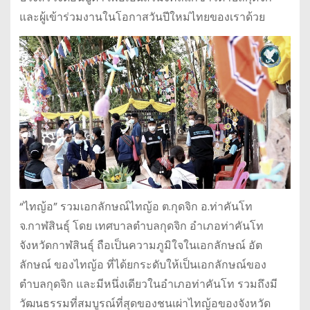
และผู้เข้าร่วมงานในโอกาสวันปีใหม่ไทยของเราด้วย
“ไทญ้อ” รวมเอกลักษณ์ไทญ้อ ต.กุดจิก อ.ท่าคันโท
จ.กาฬสินธุ์ โดย เทศบาลตำบลกุดจิก อำเภอท่าคันโท
จังหวัดกาฬสินธุ์ ถือเป็นความภูมิใจในเอกลักษณ์ อัต
ลักษณ์ ของไทญ้อ ที่ได้ยกระดับให้เป็นเอกลักษณ์ของ
ตำบลกุดจิก และมีหนึ่งเดียวในอำเภอท่าคันโท รวมถึงมี
วัฒนธรรมที่สมบูรณ์ที่สุดของชนเผ่าไทญ้อของจังหวัด