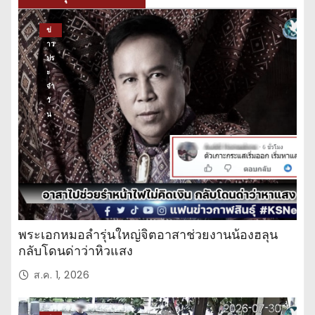
ข่
าว
ปร
ะ
จำ
วั
น
พระเอกหมอลำรุ่นใหญ่จิตอาสาช่วยงานน้องฮลุน
กลับโดนด่าว่าหิวแสง
ส.ค. 1, 2026