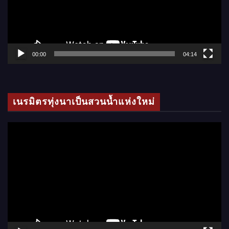
น
ไ
ฟ
ล์
00:00
04:14
วิ
ดี
โ
เนรมิตรทุ่งนาเป็นสวนน้ำแห่งใหม่
อ
ตั
ว
เ
ล่
น
ไ
ฟ
ล์