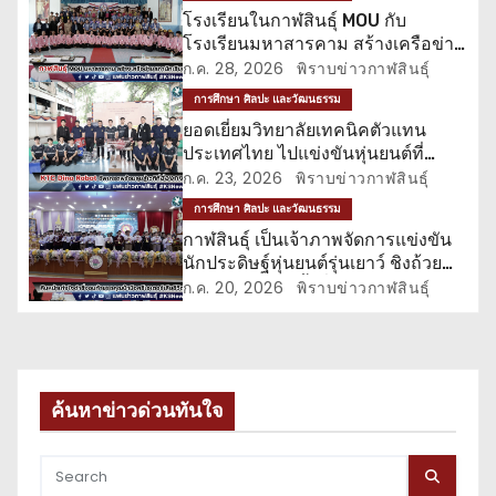
ว
โรงเรียนในกาฬสินธุ์ MOU กับ
โรงเรียนมหาสารคาม สร้างเครือข่าย
เ
สภานักเรียน
ก.ค. 28, 2026
พิราบข่าวกาฬสินธุ์
รื่
การศึกษา ศิลปะ และวัฒนธรรม
ยอดเยี่ยมวิทยาลัยเทคนิคตัวแทน
อ
ประเทศไทย ไปแข่งขันหุ่นยนต์ที่
ฮ่องกง
ก.ค. 23, 2026
พิราบข่าวกาฬสินธุ์
ง
การศึกษา ศิลปะ และวัฒนธรรม
กาฬสินธุ์ เป็นเจ้าภาพจัดการแข่งขัน
นักประดิษฐ์หุ่นยนต์รุ่นเยาว์ ชิงถ้วย
พระราชทาน ครั้งที่ 11
ก.ค. 20, 2026
พิราบข่าวกาฬสินธุ์
ค้นหาข่าวด่วนทันใจ