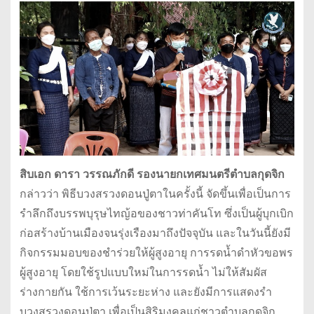
สิบเอก ดารา วรรณภักดี รองนายกเทศมนตรีตำบลกุดจิก
กล่าวว่า พิธีบวงสรวงดอนปู่ตาในครั้งนี้ จัดขึ้นเพื่อเป็นการ
รำลึกถึงบรรพบุรุษไทญ้อของชาวท่าคันโท ซึ่งเป็นผู้บุกเบิก
ก่อสร้างบ้านเมืองจนรุ่งเรืองมาถึงปัจจุบัน และในวันนี้ยังมี
กิจกรรมมอบของชำร่วยให้ผู้สูงอายุ การรดน้ำดำหัวขอพร
ผู้สูงอายุ โดยใช้รูปแบบใหม่ในการรดน้ำ ไม่ให้สัมผัส
ร่างกายกัน ใช้การเว้นระยะห่าง และยังมีการแสดงรำ
บวงสรวงดอนปู่ตา เพื่อเป็นสิริมงคลแก่ชาวตำบลกุดจิก