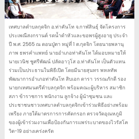
เทศบาลตำบลกุดจิก อ.ท่าคันโท จ.กาฬสินธุ์ จัดโครงการ
ประเพณีสงกรานต์ รดน้ำดำหัวและขอพรผู้สูงอายุ ประจำ
ปี พ.ศ. 2565 ณ ดอนปู่ตา หมู่ที่ 1 ต.กุดจิก โดยนายพลานุ
ภาพ ธพรคำแพทย์ นายอำเภอท่าคันโท ได้มอบหมายให้
นายเวนิช ชูศรีพัฒน์ ปลัดอาวุโส อ.ท่าคันโท เป็นตัวแทน
ร่วมเป็นประธานในพิธีเปิด โดยมีนายสุนทร พหลทัพ
พัฒนาการอำเภอท่าคันโท สิบเอก ดารา วรรณภักดี รอง
นายกเทศมนตรีตำบลกุดจิก พร้อมคณะผู้บริหาร สมาชิก
สภา ข้าราชการ พนักงาน ลูกจ้าง ผู้นำชุมชน และ
ประชาชนชาวเทศบาลตำบลกุดจิกเข้าร่วมพิธีอย่างพร้อม
เพรียง ภายใต้มาตรการการคัดกรอก ตรวจวัดอุณหภูมิ
ของผู้เข้าร่วมงานเพื่อป้องกันการแพร่ระบาดของไวรัสโค
วิด-19 อย่างเคร่งครัด