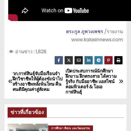
ตระกูล ภูพวงเพชร
/รายงาน
www.kalasinnews.com
อ่านข่าว :
1,828
เปิดประสบการณ์นักศึกษา
แ
วก.กาฬสินธุ์จับมือเรือนจำ
ฝึกงาน ฝึกตรงสาย ได้ความ
ฝึกวิชาชีพให้ผู้ต้องขังนำไป
รู้จริง กับมืออาชีพ แอสไซน์
น
สร้างอาชีพหลังพ้นโทษ คืน
คอมพิวเตอร์ & โอเอ
คนดีมีคุณค่าสู่สังคม
กาฬสินธุ์
ะ
แ
ข่าวที่เกี่ยวข้อง
น
การศึกษา ศิลปะ และวัฒนธรรม