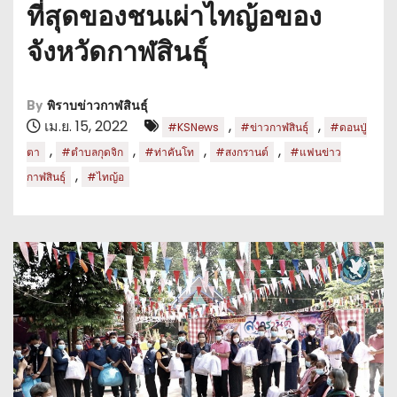
ที่สุดของชนเผ่าไทญ้อของ
จังหวัดกาฬสินธุ์
By
พิราบข่าวกาฬสินธุ์
เม.ย. 15, 2022
,
,
#KSNews
#ข่าวกาฬสินธุ์
#ดอนปู่
,
,
,
,
ตา
#ตำบลกุดจิก
#ท่าคันโท
#สงกรานต์
#แฟนข่าว
,
กาฬสินธุ์
#ไทญ้อ