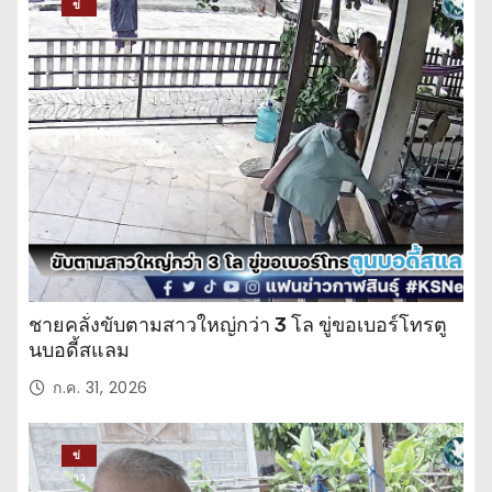
ข่
าว
ปร
ะ
จำ
วั
น
ชายคลั่งขับตามสาวใหญ่กว่า 3 โล ขู่ขอเบอร์โทรตู
นบอดี้สแลม
ก.ค. 31, 2026
ข่
าว