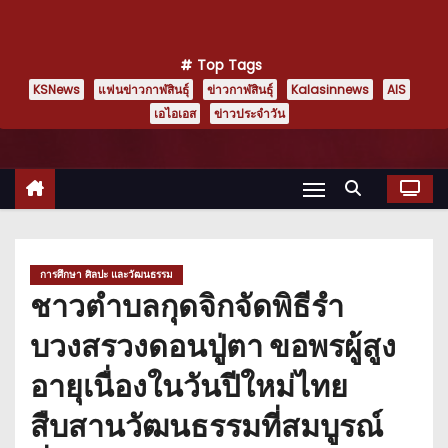
Top Tags
KSNews
แฟนข่าวกาฬสินธุ์
ข่าวกาฬสินธุ์
Kalasinnews
AIS
เอไอเอส
ข่าวประจำวัน
การศึกษา ศิลปะ และวัฒนธรรม
ชาวตำบลกุดจิกจัดพิธีรำ
บวงสรวงดอนปู่ตา ขอพรผู้สูง
อายุเนื่องในวันปีใหม่ไทย
สืบสานวัฒนธรรมที่สมบูรณ์