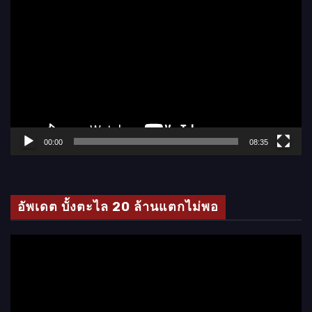
ตั
ว
เ
ล่
น
ไ
ฟ
ล์
00:00
08:35
วิ
ดี
โ
อัพเดต บั้งตะไล 20 ล้านแตกไม่พอ
อ
ตั
ว
เ
ล่