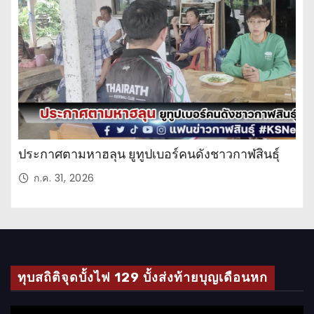
จำ
วั
น
ประกาศตามหาฮลุน ยูทูปเบอร์คนดังชาวกาฬสินธุ์
ก.ค. 31, 2026
ทุบสถิติจุดบั้งไฟ 129 บั้งส่งท้ายบุญเดือนหก