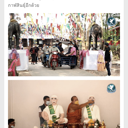
กาฬสินธุ์อีกด้วย