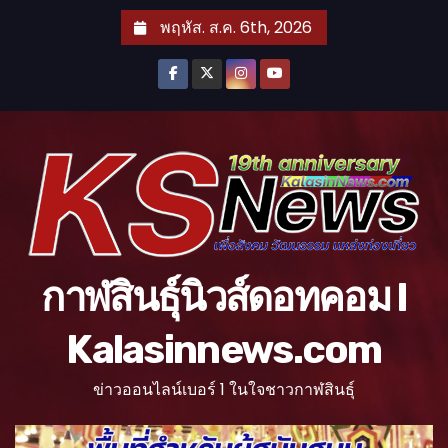
S
พฤหัส. ส.ค. 6th, 2026
k
i
p
t
o
c
o
n
t
กาฬสินธุ์นิวส์ดอทคอม l
e
n
Kalasinnews.com
t
ข่าวออนไลน์เบอร์ 1 ในใจชาวกาฬสินธุ์