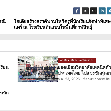
รณี
ไอเดียสร้างสรรค์พานไหว้ครูที่นักเรียนจัดทำพิเศษเ
แดร์ ณ โรงเรียนต้นแบบในพื้นที่กาฬสินธุ์
การศึกษา ศิลปะ และวัฒนธรรม
เรียน
ยอดเยี่ยมวิทยาลัยเทคนิคต
ประเทศไทย ไปแข่งขันหุ่นยนต
ก.ค. 23, 2026
พิราบข่าวกาฬสินธ
ันนัก