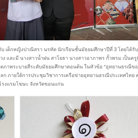
เด็กหญิงปาณิสรา นรทัด นักเรียนชั้นมัธยมศึกษาปีที่ 3 โดยได้รั
วง และมี นางสาวน้ำฝน สาโยธา นางสาวอาภาพร กั้วพรม เป็นครูที่
วาดภาพระบายสีระดับมัธยมศึกษาตอนต้น ในหัวข้อ “อุทยานธรณีขอ
 ภายใต้การประชุมวิชาการเครือข่ายอุทยานธรณีประเทศไทย ครั้
ณ โรงแรมโฆษะ จังหวัดขอนแก่น