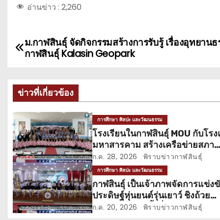
อ่านข่าว :
2,260
ม.กาฬสินธุ์ จัดกิจกรรมสร้างการรับรู้ เรื่องอุทยานธ
แ
กาฬสินธุ์ Kalasin Geopark
น
ะ
ข่าวที่เกี่ยวข้อง
แ
การศึกษา ศิลปะ และวัฒนธรรม
น
โรงเรียนในกาฬสินธุ์ MOU กับโรง
มหาสารคาม สร้างเครือข่ายสภา
ว
นักเรียน
ก.ค. 28, 2026
พิราบข่าวกาฬสินธุ์
เ
การศึกษา ศิลปะ และวัฒนธรรม
กาฬสินธุ์ เป็นเจ้าภาพจัดการแข่งข
รื่
ประดิษฐ์หุ่นยนต์รุ่นเยาว์ ชิงถ้วย
พระราชทาน ครั้งที่ 11
อ
ก.ค. 20, 2026
พิราบข่าวกาฬสินธุ์