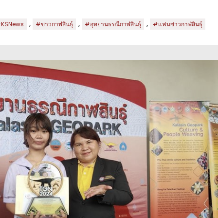
,
,
,
KSNews
#ข่าวกาฬสินธุ์
#อุทยานธรณีกาฬสินธุ์
#แฟนข่าวกาฬสินธุ์