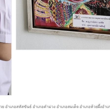
บด้วย อำเภอสหัสขันธ์ อำเภอคำม่วง อำเภอสมเด็จ อำเภอห้วยผึ้งอำเ