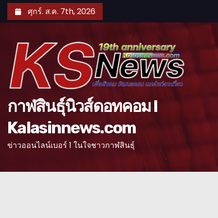
S
ศุกร์. ส.ค. 7th, 2026
k
i
p
t
o
c
o
กาฬสินธุ์นิวส์ดอทคอม l
n
Kalasinnews.com
t
e
ข่าวออนไลน์เบอร์ 1 ในใจชาวกาฬสินธุ์
n
t