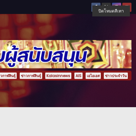
ปิดโหมดสีเทา
กาฬสินธุ์
ข่าวกาฬสินธุ์
Kalasinnews
AIS
เอไอเอส
ข่าวประจำวัน