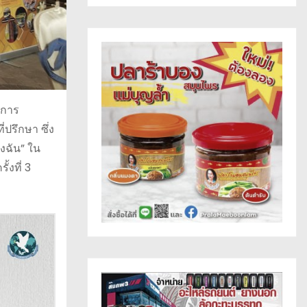
บการ
ปรึกษา ซึ่ง
งฉัน” ใน
งที่ 3