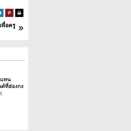
พื่อครู
ัวแทน
์ที่ฮ่องกง
ุ์