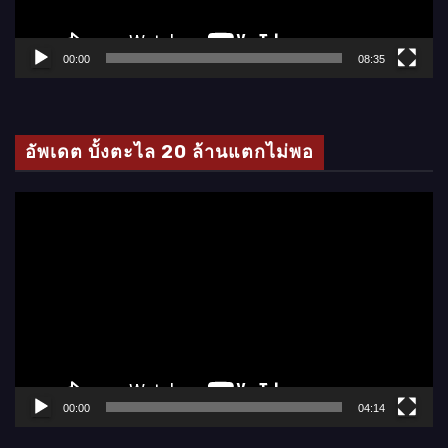
ฟ
ล์
00:00
08:35
วิ
ดี
โ
อัพเดต บั้งตะไล 20 ล้านแตกไม่พอ
อ
ตั
ว
เ
ล่
น
ไ
ฟ
ล์
00:00
04:14
วิ