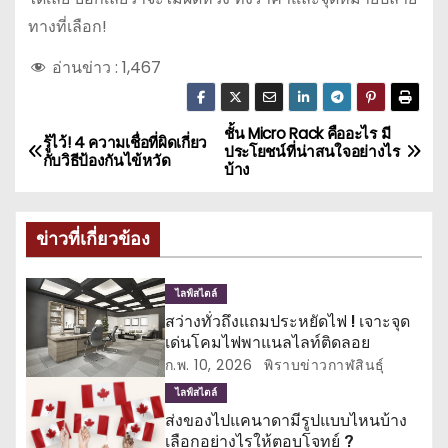
ทางที่เลือก!
อ่านข่าว :
1,467
ชั้น Micro Rack คืออะไร มี
แ
รู้ไว้! 4 ความเชื่อที่ผิดเกี่ยว
ประโยชน์ที่น่าสนใจอย่างไร
กับวิธีป้องกันไข้หวัด
บ้าง
น
ะ
ข่าวที่เกี่ยวข้อง
แ
ไลฟ์สไตล์
น
สว่างทั่วถึงแถมประหยัดไฟ ! เจาะจุด
เด่นโคมไฟพาแนลไลท์ติดลอย
ว
ก.พ. 10, 2026
พิราบข่าวกาฬสินธุ์
เ
ไลฟ์สไตล์
ส่งของไปแคนาดามีรูปแบบไหนบ้าง
รื่
เลือกอย่างไรให้ตอบโจทย์ ?