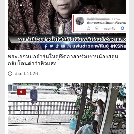
น
พระเอกหมอลำรุ่นใหญ่จิตอาสาช่วยงานน้องฮลุน
กลับโดนด่าว่าหิวแสง
ส.ค. 1, 2026
ข่
าว
ปร
ะ
จำ
วั
น