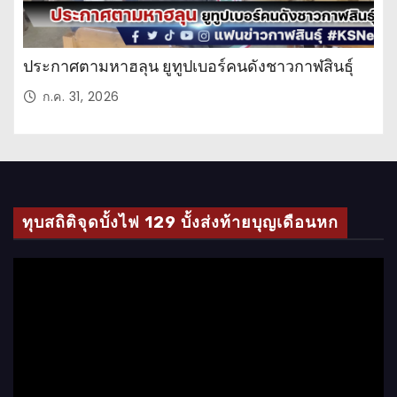
ประกาศตามหาฮลุน ยูทูปเบอร์คนดังชาวกาฬสินธุ์
ก.ค. 31, 2026
ทุบสถิติจุดบั้งไฟ 129 บั้งส่งท้ายบุญเดือนหก
ตั
ว
เ
ล่
น
ไ