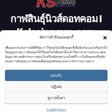
กาฬสินธุ์นิวส์ดอทคอม l
Kalasinnews.com
จัดการคำยินยอมคุกกี้
ข่าวออนไลน์เบอร์ 1 ในใจชาวกาฬสินธุ์
เพื่อมอบประสบการณ์ที่ดีที่สุด เราใช้เทคโนโลยีเช่นคุกกี้เพื่อจัดเก็บและ/หรือเข้าถึง
ข้อมูลอุปกรณ์ การยินยอมให้ใช้เทคโนโลยีเหล่านี้จะทำให้เราสามารถประมวลผล
ข้อมูล เช่น พฤติกรรมการท่องเว็บหรือรหัสเฉพาะบนไซต์นี้ การไม่ยินยอมหรือเพิก
ถอนความยินยอม อาจส่งผลเสียต่อคุณลักษณะและการทำงานบางอย่าง
Proudly powered by K.S.Network
|
Theme: News by
K.S.Network
.
ยอมรับ
Home
Cookie Policy (UK)
Login Customizer
ปฏิเสธ
Terms & conditions
คอลัมนิสต์
ติดต่อเรา
บริการของเรา
รับโฆษณา
ออกแบบเว็บไซต์
อ่านข่าว
เกี่ยวกับเรา
ดูการตั้งค่า
Cookie Policy