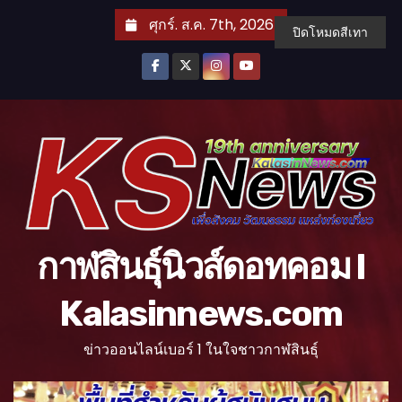
S
ศุกร์. ส.ค. 7th, 2026
ปิดโหมดสีเทา
k
i
p
t
o
c
o
n
t
กาฬสินธุ์นิวส์ดอทคอม l
e
n
Kalasinnews.com
t
ข่าวออนไลน์เบอร์ 1 ในใจชาวกาฬสินธุ์