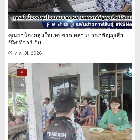
คุณย่าน้องฮลุนใจแทบขาด หลานยอดกตัญญูเสีย
ชีวิตที่จอร์เจีย
ก.ค. 31, 2026
ข่
าว
ปร
ะ
จำ
วั
น