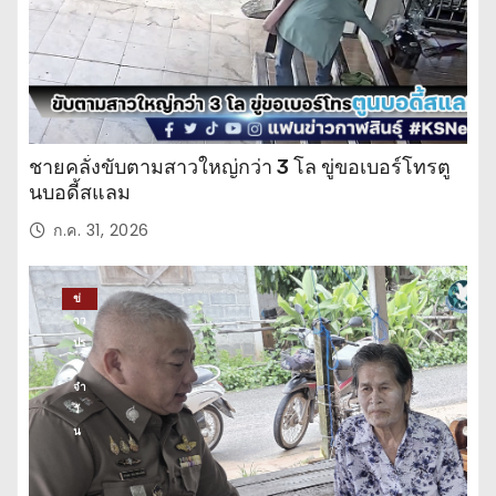
ชายคลั่งขับตามสาวใหญ่กว่า 3 โล ขู่ขอเบอร์โทรตู
นบอดี้สแลม
ก.ค. 31, 2026
ข่
าว
ปร
ะ
จำ
วั
น