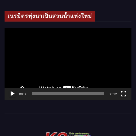
ดี
โ
เนรมิตรทุ่งนาเป็นสวนน้ำแห่งใหม่
อ
ตั
ว
เ
ล่
น
ไ
ฟ
ล์
00:00
08:12
วิ
ดี
โ
อ