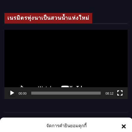
ดี
โ
เนรมิตรทุ่งนาเป็นสวนน้ำแห่งใหม่
อ
ตั
ว
เ
ล่
น
ไ
ฟ
ล์
00:00
08:12
วิ
ดี
โ
อ
จัดการคำยินยอมคุกกี้