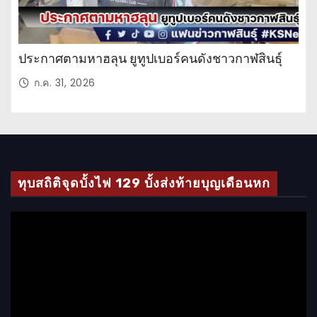
ประกาศตามหาฮลุน ยูทูปเบอร์คนดังชาวกาฬสินธุ์
ก.ค. 31, 2026
ทุบสถิติจุดบั้งไฟ 129 บั้งส่งท้ายบุญเดือนหก
ตั
ว
เ
ล่
น