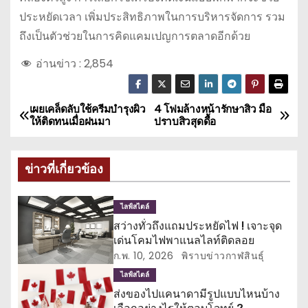
ประหยัดเวลา เพิ่มประสิทธิภาพในการบริหารจัดการ รวม
ถึงเป็นตัวช่วยในการคิดแคมเปญการตลาดอีกด้วย
อ่านข่าว :
2,854
เผยเคล็ดลับใช้ครีมบำรุงผิว
4 โฟมล้างหน้ารักษาสิว มือ
แ
ให้ติดทนเมื่อฝนมา
ปราบสิวสุดดื้อ
น
ข่าวที่เกี่ยวข้อง
ะ
แ
ไลฟ์สไตล์
สว่างทั่วถึงแถมประหยัดไฟ ! เจาะจุด
น
เด่นโคมไฟพาแนลไลท์ติดลอย
ว
ก.พ. 10, 2026
พิราบข่าวกาฬสินธุ์
ไลฟ์สไตล์
เ
ส่งของไปแคนาดามีรูปแบบไหนบ้าง