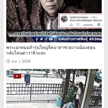
วั
น
พระเอกหมอลำรุ่นใหญ่จิตอาสาช่วยงานน้องฮลุน
กลับโดนด่าว่าหิวแสง
ส.ค. 1, 2026
ข่
าว
ปร
ะ
จำ
วั
น