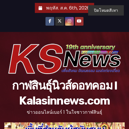
S
พฤหัส. ส.ค. 6th, 2026
ปิดโหมดสีเทา
k
i
p
t
o
c
o
n
t
กาฬสินธุ์นิวส์ดอทคอม l
e
n
Kalasinnews.com
t
ข่าวออนไลน์เบอร์ 1 ในใจชาวกาฬสินธุ์