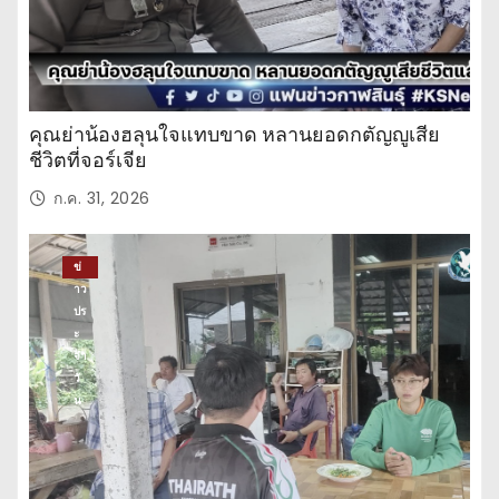
คุณย่าน้องฮลุนใจแทบขาด หลานยอดกตัญญูเสีย
ชีวิตที่จอร์เจีย
ก.ค. 31, 2026
ข่
าว
ปร
ะ
จำ
วั
น