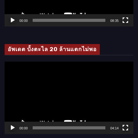
ไ
ฟ
ล์
00:00
08:35
วิ
ดี
โ
อัพเดต บั้งตะไล 20 ล้านแตกไม่พอ
อ
ตั
ว
เ
ล่
น
ไ
ฟ
ล์
00:00
04:14
วิ