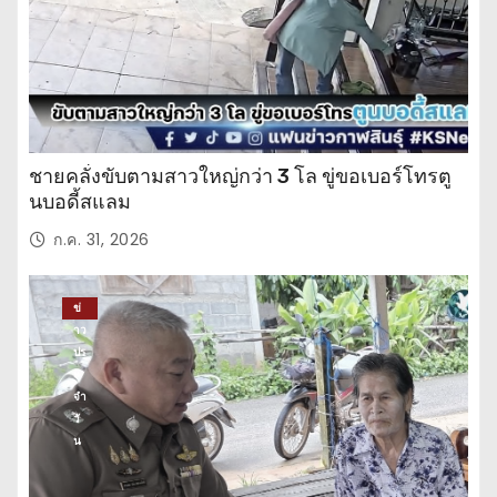
ชายคลั่งขับตามสาวใหญ่กว่า 3 โล ขู่ขอเบอร์โทรตู
นบอดี้สแลม
ก.ค. 31, 2026
ข่
าว
ปร
ะ
จำ
วั
น