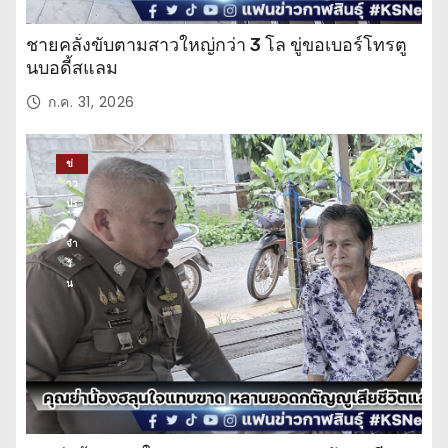
ชายคลั่งขับตามสาวใหญ่กว่า 3 โล ขู่ขอเบอร์โทรตู
นบอดี้สแลม
ก.ค. 31, 2026
ข่
าว
ปร
ะ
จำ
วั
น