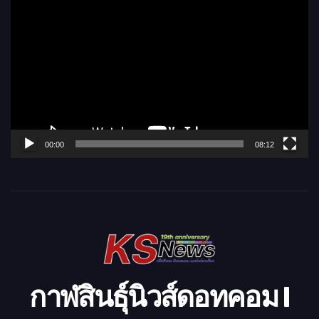
ว
เ
ล่
น
ไ
ฟ
ล์
00:00
08:12
วิ
ดี
โ
อ
กาฬสินธุ์นิวส์ดอทคอม l