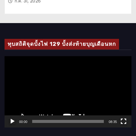
ก.ค. 31, 2026
ทุบสถิติจุดบั้งไฟ 129 บั้งส่งท้ายบุญเดือนหก
ตั
ว
เ
ล่
น
ไ
ฟ
ล์
00:00
08:35
วิ