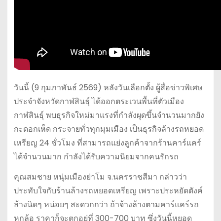
วันนี้ (9 กุมภาพันธ์ 2569) หลังวันเลือกตั้ง ผู้สื่อข่าวพิเศษ
ประจำจังหวัดกาฬสินธุ์ ได้ออกตระเวนพื้นที่ตัวเมือง
กาฬสินธุ์ พบธุรกิจใหม่มาแรงที่กำลังผุดขึ้นจำนวนมากยัง
กะดอกเห็ด กระจายทั่วทุกมุมเมือง เป็นธุรกิจล้างรถหยอด
เหรียญ 24 ชั่วโมง ที่สามารถแย่งลูกค้าจากร้านคาร์แคร์
ได้จำนวนมาก กำลังได้รับความนิยมจากคนรักรถ
คุณสมชาย หนุ่มเมืองย่าโม จ.นครราชสีมา กล่าวว่า
ประทับใจกับร้านล้างรถหยอดเหรียญ เพราะประหยัดตังค์
ล้างนิดๆ หน่อยๆ สะดวกกว่า ถ้าจ้างล้างตามคาร์แคร์รถ
หกล้อ ราคาก็จะตกอยู่ที่ 300-700 บาท ซึ่งวันนี้หยอด