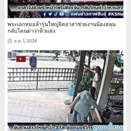
พระเอกหมอลำรุ่นใหญ่จิตอาสาช่วยงานน้องฮลุน
กลับโดนด่าว่าหิวแสง
ส.ค. 1, 2026
ข่
าว
ปร
ะ
จำ
วั
น