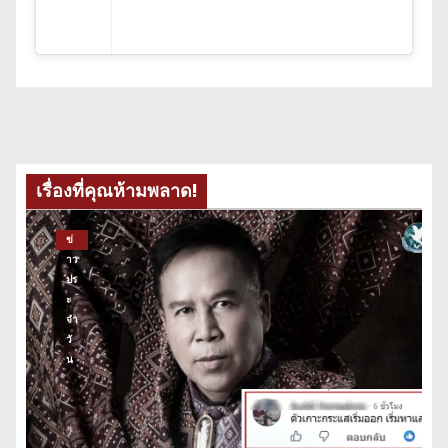
เรื่องที่คุณห้ามพลาด!
ข่
าว
ปร
ะ
จำ
วั
น