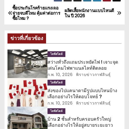
ซื้อประกันโรคร้ายแรงเจอ
แ
ผลิตเสื้อพนักงานแบบไหนดี
จ่ายจบดีไหม คุ้มค่าต่อการ
ใน ปี 2026
ซื้อไหม ?
น
ะ
ข่าวที่เกี่ยวข้อง
แ
ไลฟ์สไตล์
น
สว่างทั่วถึงแถมประหยัดไฟ ! เจาะจุด
เด่นโคมไฟพาแนลไลท์ติดลอย
ว
ก.พ. 10, 2026
พิราบข่าวกาฬสินธุ์
เ
ไลฟ์สไตล์
ส่งของไปแคนาดามีรูปแบบไหนบ้าง
รื่
เลือกอย่างไรให้ตอบโจทย์ ?
ก.พ. 10, 2026
พิราบข่าวกาฬสินธุ์
อ
ไลฟ์สไตล์
ง
บ้าน 2 ชั้นสำหรับครอบครัวใหญ่
เลือกอย่างไรให้อยู่สบายระยะยาว