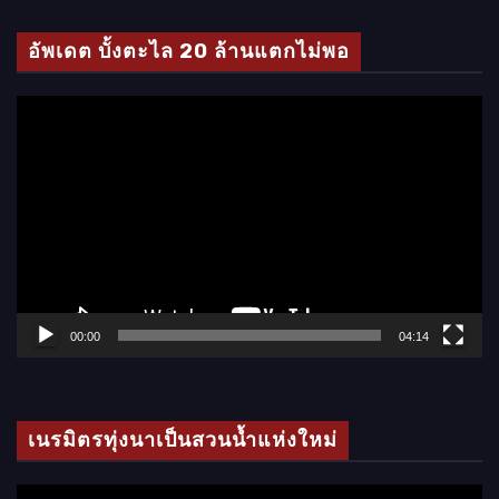
ดี
โ
อัพเดต บั้งตะไล 20 ล้านแตกไม่พอ
อ
ตั
ว
เ
ล่
น
ไ
ฟ
ล์
00:00
04:14
วิ
ดี
โ
เนรมิตรทุ่งนาเป็นสวนน้ำแห่งใหม่
อ
ตั