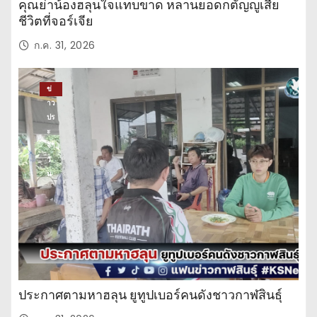
คุณย่าน้องฮลุนใจแทบขาด หลานยอดกตัญญูเสีย
ชีวิตที่จอร์เจีย
ก.ค. 31, 2026
ข่
าว
ปร
ะ
จำ
วั
น
ประกาศตามหาฮลุน ยูทูปเบอร์คนดังชาวกาฬสินธุ์