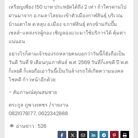
เหรียญเพียง 150 บาท ประหยัดได้ถึง 2 เท่า ถ้าใครผ่านไป
ผ่านมาจาก อ.กมลาไสยจะเข้าตัวเมืองกาฬสินธุ์ บริเวณ
บ้านเตาไห ต.หลุบ อ.เมือง จ.กาฬสินธุ์ ตรงข้ามกับปั๊ม
เชลล์-แหล่งรถผู้กอง เชิญลองแวะมาใช้บริการได้ คุ้มค่า
แน่นอน
อย่างไรก็ตามเจ้าของรถหลายคนบอกว่าวันนี้ก็ยังถือเป็น
วันดี วันที่ 9 เดือนกุมภาพันธ์ พ.ศ. 2569 วันที่ก็เลขดี ปี พ.ศ.
ก็เลยดี ก็เลยถือเอาวันนี้เป็นวันล้างรถให้เกิดความมงคล
โชคดี ก้าวหน้าอีกด้วย
– สัมภาษณ์คุณสมชาย
ตระกูล ภูพวงเพชร /รายงาน
0821078177, 0622342888
อ่านข่าว :
526