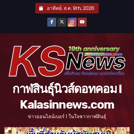
S
อาทิตย์. ส.ค. 9th, 2026
k
i
p
t
o
c
o
n
t
กาฬสินธุ์นิวส์ดอทคอม l
e
n
Kalasinnews.com
t
ข่าวออนไลน์เบอร์ 1 ในใจชาวกาฬสินธุ์