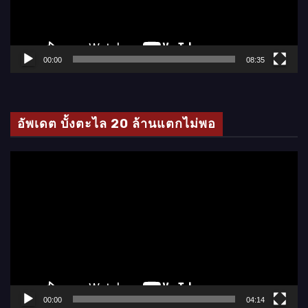
ไ
ฟ
ล์
00:00
08:35
วิ
ดี
โ
อัพเดต บั้งตะไล 20 ล้านแตกไม่พอ
อ
ตั
ว
เ
ล่
น
ไ
ฟ
ล์
00:00
04:14