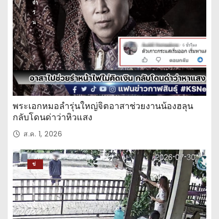
จำ
วั
น
พระเอกหมอลำรุ่นใหญ่จิตอาสาช่วยงานน้องฮลุน
กลับโดนด่าว่าหิวแสง
ส.ค. 1, 2026
ข่
าว
ปร
ะ
จำ
วั