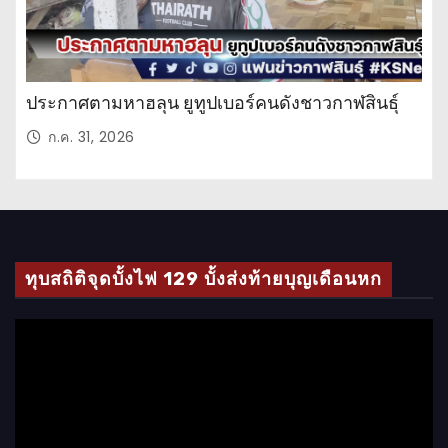
ประกาศตามหาฮลุน ยูทูปเบอร์คนดังชาวกาฬสินธุ์
ก.ค. 31, 2026
ทุบสถิติจุดบั้งไฟ 129 บั้งส่งท้ายบุญเดือนหก
ตั
ว
เ
ล่
น