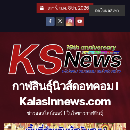
S
เสาร์. ส.ค. 8th, 2026
ปิดโหมดสีเทา
k
i
p
t
o
c
o
n
t
กาฬสินธุ์นิวส์ดอทคอม l
e
n
Kalasinnews.com
t
ข่าวออนไลน์เบอร์ 1 ในใจชาวกาฬสินธุ์