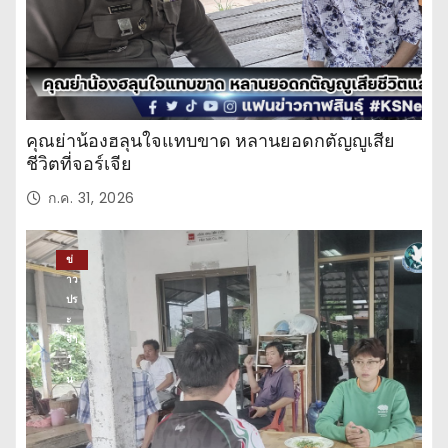
คุณย่าน้องฮลุนใจแทบขาด หลานยอดกตัญญูเสีย
ชีวิตที่จอร์เจีย
ก.ค. 31, 2026
ข่
าว
ปร
ะ
จำ
วั
น