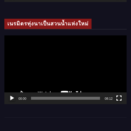
วิ
ดี
โ
เนรมิตรทุ่งนาเป็นสวนน้ำแห่งใหม่
อ
ตั
ว
เ
ล่
น
ไ
ฟ
ล์
00:00
08:12
วิ
ดี
โ
อ