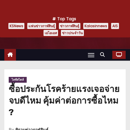
Top Tags
KSNews
แฟนข่าวกาฬสินธุ์
ข่าวกาฬสินธุ์
Kalasinnews
AIS
เอไอเอส
ข่าวประจำวัน
ไลฟ์สไตล์
ซื้อประกันโรคร้ายแรงเจอจ่าย
จบดีไหม คุ้มค่าต่อการซื้อไหม
?
By
พิราบข่าวกาฬสินธุ์