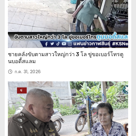
น
ชายคลั่งขับตามสาวใหญ่กว่า 3 โล ขู่ขอเบอร์โทรตู
นบอดี้สแลม
ก.ค. 31, 2026
ข่
าว
ปร
ะ
จำ
วั
น