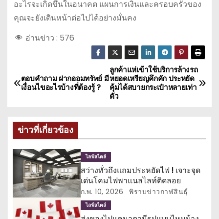
อะไรจะเกิดขึ้นในอนาคต แผนการเงินและครอบครัวของ
คุณจะยังเดินหน้าต่อไปได้อย่างมั่นคง
อ่านข่าว :
576
ลูกค้าแห่เข้าใช้บริการล้างรถ
แ
ตอบคำถาม ฝากออมทรัพย์ มี
หยอดเหรียญคึกคัก ประหยัด
เงื่อนไขอะไรบ้างที่ต้องรู้ ?
คุ้มได้สบายกระเป๋าหลายเท่า
น
ตัว
ะ
ข่าวที่เกี่ยวข้อง
แ
น
ไลฟ์สไตล์
สว่างทั่วถึงแถมประหยัดไฟ ! เจาะจุด
ว
เด่นโคมไฟพาแนลไลท์ติดลอย
ก.พ. 10, 2026
พิราบข่าวกาฬสินธุ์
เ
ไลฟ์สไตล์
ส่งของไปแคนาดามีรูปแบบไหนบ้าง