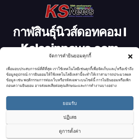
กาฬสินธุ์นิวส์ดอทคอม l
Kalasinnews.com
จัดการคำยินยอมคุกกี้
ข่าวออนไลน์เบอร์ 1 ในใจชาวกาฬสินธุ์
เพื่อมอบประสบการณ์ที่ดีที่สุด เราใช้เทคโนโลยีเช่นคุกกี้เพื่อจัดเก็บและ/หรือเข้าถึง
ข้อมูลอุปกรณ์ การยินยอมให้ใช้เทคโนโลยีเหล่านี้จะทำให้เราสามารถประมวลผล
ข้อมูล เช่น พฤติกรรมการท่องเว็บหรือรหัสเฉพาะบนไซต์นี้ การไม่ยินยอมหรือเพิก
ถอนความยินยอม อาจส่งผลเสียต่อคุณลักษณะและการทำงานบางอย่าง
Proudly powered by K.S.Network
|
Theme: News by
K.S.Network
.
ยอมรับ
Home
Cookie Policy (UK)
Login Customizer
ปฏิเสธ
Terms & conditions
คอลัมนิสต์
ติดต่อเรา
บริการของเรา
รับโฆษณา
ออกแบบเว็บไซต์
อ่านข่าว
เกี่ยวกับเรา
ดูการตั้งค่า