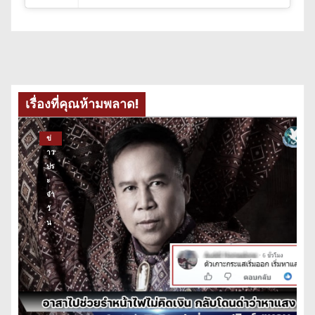
เรื่องที่คุณห้ามพลาด!
ข่
าว
ปร
ะ
จำ
วั
น