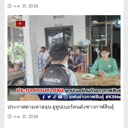
ก.ค. 31, 2026
ข่
าว
ปร
ะ
จำ
วั
น
ประกาศตามหาฮลุน ยูทูปเบอร์คนดังชาวกาฬสินธุ์
ก.ค. 31, 2026