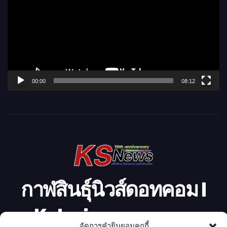
เ
ล่
น
ไ
ฟ
ล์
00:00
08:12
วิ
ดี
โ
อ
กาฬสินธุ์นิวส์ดอทคอม l
Kalasinnews.com
จัดการคำยินยอมคุกกี้