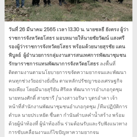
วันที่ 26 มีนาคม 2565 เวลา 13.30 น. นายชลธี ยังตรง ผู้ว่า
ราชการจังหวัดยโสธร มอบหมายให้นายชัยวัฒน์ แสงศรี
รองผู้ว่าราชการจังหวัดยโสธร พร้อมด้วยนายสุรชัย แดน
พิบูลย์ ผู้อำนวยการกลุ่มงานสารสนเทศการพัฒนาชุมชน
รักษาราชการแทนพัฒนาการจังหวัดยโสธร
ลงพื้นที่
ติดตามงานตามนโยบายการขจัดความยากจนและพัฒนา
คนทุกช่วงวัยอย่างยั่งยืน ตามหลักปรัชญาของเศรษฐกิจ
พอเพียง โดยมีนายสุริยัน ศิริดล พัฒนาการอำเภอกุดชุม
นายทนงศักดิ์ สายชารี /นางสาวอริษา บุตรอำคา เจ้า
หน้าที่สำนักงานพัฒนาชุมชนอำเภอกุดชุม /ทีมปฏิบัติการ
ตำบล นายประหยัด ชื่นตา กำนันตำบลคำน้ำสร้าง พร้อม
ด้วยผู้นำท้องที่ ผู้นำท้องถิ่น ร่วมต้อนรับและรับฟังแนวทาง
การขับเคลื่อนงานแก้ไขปัญหาความยากจน