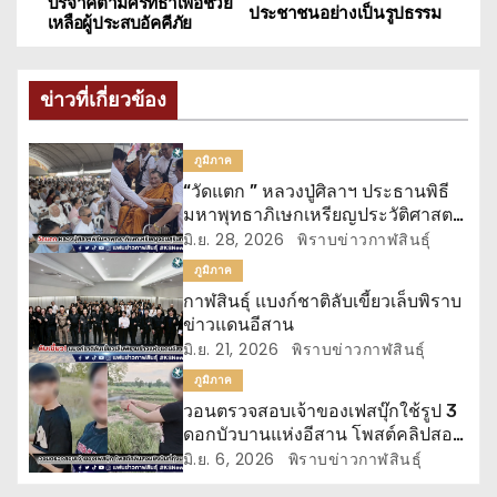
น
บริจาคตามศรัทธาเพื่อช่วย
ประชาชนอย่างเป็นรูปธรรม
เหลือผู้ประสบอัคคีภัย
ะ
แ
ข่าวที่เกี่ยวข้อง
น
ภูมิภาค
ว
“วัดแตก ” หลวงปู่ศิลาฯ ประธานพิธี
มหาพุทธาภิเษกเหรียญประวัติศาสตร์
เ
“จอมสุรินทร์”
มิ.ย. 28, 2026
พิราบข่าวกาฬสินธุ์
รื่
ภูมิภาค
กาฬสินธุ์ แบงก์ชาติลับเขี้ยวเล็บพิราบ
อ
ข่าวแดนอีสาน
มิ.ย. 21, 2026
พิราบข่าวกาฬสินธุ์
ง
ภูมิภาค
วอนตรวจสอบเจ้าของเฟสบุ๊กใช้รูป 3
ดอกบัวบานแห่งอีสาน โพสต์คลิปสอน
ยิงปืน
มิ.ย. 6, 2026
พิราบข่าวกาฬสินธุ์