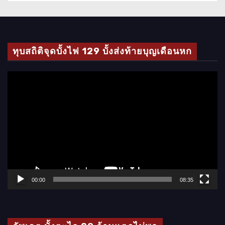
ทุบสถิติจุดบั้งไฟ 129 บั้งส่งท้ายบุญเดือนหก
ตั
ว
เ
ล่
น
ไ
ฟ
ล์
00:00
08:35
วิ
ดี
โ