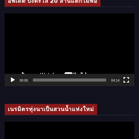
อัพเดต บั้งตะไล 20 ล้านแตกไม่พอ
อ
ตั
ว
เ
ล่
น
ไ
ฟ
ล์
00:00
04:14
วิ
ดี
โ
เนรมิตรทุ่งนาเป็นสวนน้ำแห่งใหม่
อ
ตั
ว