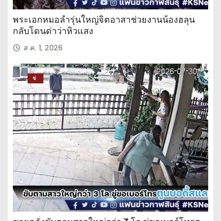
พระเอกหมอลำรุ่นใหญ่จิตอาสาช่วยงานน้องฮลุน
กลับโดนด่าว่าหิวแสง
ส.ค. 1, 2026
ข่
าว
ปร
ะ
จำ
วั
น