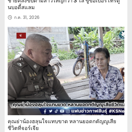
ชายคลั่งขับตามสาวใหญ่กว่า 3 โล ขู่ขอเบอร์โทรตู
นบอดี้สแลม
ก.ค. 31, 2026
ข่
าว
ปร
ะ
จำ
วั
น
คุณย่าน้องฮลุนใจแทบขาด หลานยอดกตัญญูเสีย
ชีวิตที่จอร์เจีย