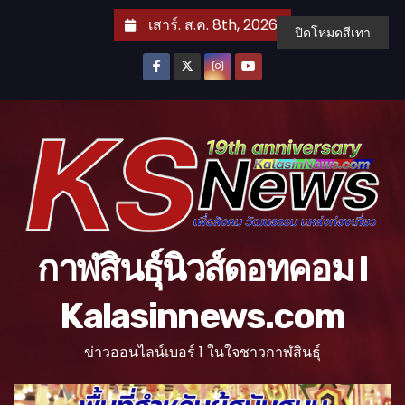
S
เสาร์. ส.ค. 8th, 2026
ปิดโหมดสีเทา
k
i
p
t
o
c
o
n
t
กาฬสินธุ์นิวส์ดอทคอม l
e
n
Kalasinnews.com
t
ข่าวออนไลน์เบอร์ 1 ในใจชาวกาฬสินธุ์