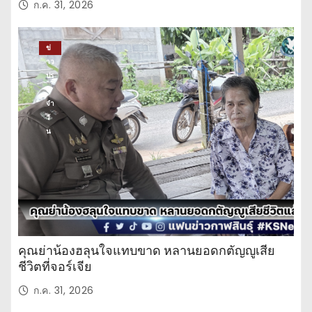
ก.ค. 31, 2026
ข่
าว
ปร
ะ
จำ
วั
น
คุณย่าน้องฮลุนใจแทบขาด หลานยอดกตัญญูเสีย
ชีวิตที่จอร์เจีย
ก.ค. 31, 2026