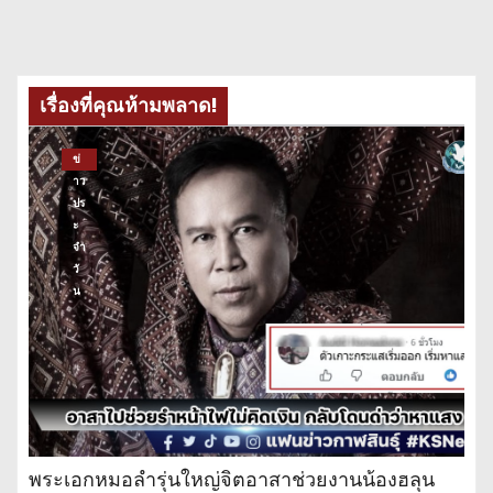
เรื่องที่คุณห้ามพลาด!
ข่
าว
ปร
ะ
จำ
วั
น
พระเอกหมอลำรุ่นใหญ่จิตอาสาช่วยงานน้องฮลุน