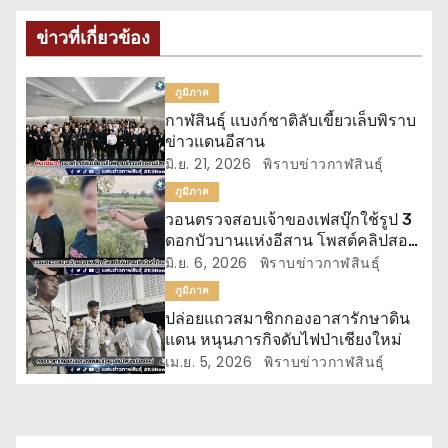
น
ข่าวที่เกี่ยวข้อง
ะ
ภูมิภาค
แ
กาฬสินธุ์ แบงก์ชาติลับเขี้ยวเล็บพิราบ
น
ข่าวแดนอีสาน
มิ.ย. 21, 2026
พิราบข่าวกาฬสินธุ์
ว
ภูมิภาค
วอนตรวจสอบเจ้าของเฟสบุ๊กใช้รูป 3
เ
ดอกบัวบานแห่งอีสาน โพสต์คลิปสอน
ยิงปืน
มิ.ย. 6, 2026
พิราบข่าวกาฬสินธุ์
รื่
ภูมิภาค
อ
ปล่อยแถวสมาชิกกองอาสารักษาดิน
แดน หนุนภารกิจดับไฟป่าเชียงใหม่
ง
เม.ย. 5, 2026
พิราบข่าวกาฬสินธุ์