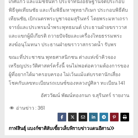
เกศแก้ว และแม่ชีจันทา ประจำที่นั่งอธิษฐานจิตประกอบ
พิธีจุดเทียนชัย และเริ่มพิธีมหาพุทธาภิเษก ประกอบพิธีดับ
เทียนชัย, เบิกเนตรพระบูชาจอมสุรินทร์ โดยพระมหาเถรา
จารย์และประพรมน้ำพระพุทธมนต์ ประธานฝ่ายฆราวาส
และแขกผู้มีเกียรติ ถวายปัจจัยและเครื่องไทยธรรมพระ
สงฆ์อนุโมทนา ประธานฝ่ายฆราวาสกรวดน้ำ รับพร
ขณะที่ประชาชน พุทธศาสนิกชน ต่างแห่เข้าคิวจอง
เหรียญประวัติศาสตร์ครั้งนี้ จนไม่พอต่อความต้องการของ
ผู้ที่อยากได้มาครอบครอง ไม่เว้นแม้แต่บรรดานักเสี่ยง
โชคกับเลขทะเบียนรถเบนซ์ของหลวงปู่ศิลา ทะเบียน 141
อัศววัฒน์ พัฒน์ทองกนก จ.สุรินทร์ รายงาน
อ่านข่าว :
361
กาฬสินธุ์ แบงก์ชาติลับเขี้ยวเล็บพิราบข่าวแดนอีสาน
แ