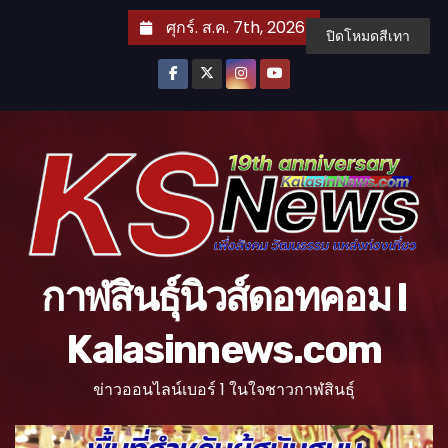
S
ศุกร์. ส.ค. 7th, 2026
ปิดโหมดสีเทา
k
i
p
t
o
c
o
n
t
กาฬสินธุ์นิวส์ดอทคอม l
e
n
Kalasinnews.com
t
ข่าวออนไลน์เบอร์ 1 ในใจชาวกาฬสินธุ์