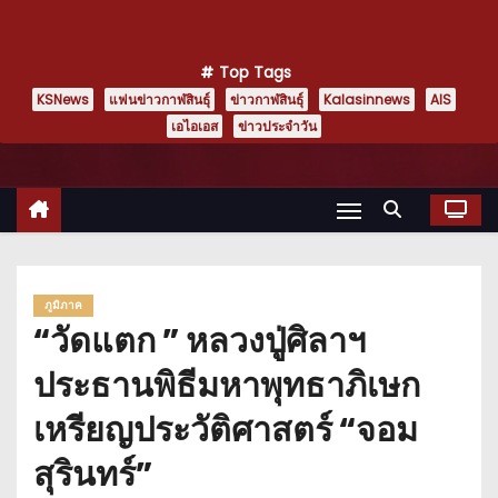
Top Tags
KSNews
แฟนข่าวกาฬสินธุ์
ข่าวกาฬสินธุ์
Kalasinnews
AIS
เอไอเอส
ข่าวประจำวัน
ภูมิภาค
“วัดแตก ” หลวงปู่ศิลาฯ
ประธานพิธีมหาพุทธาภิเษก
เหรียญประวัติศาสตร์ “จอม
สุรินทร์”