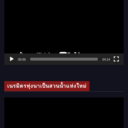
ตั
ว
เ
ล่
น
ไ
ฟ
ล์
00:00
04:14
วิ
ดี
โ
เนรมิตรทุ่งนาเป็นสวนน้ำแห่งใหม่
อ
ตั
ว
เ
ล่