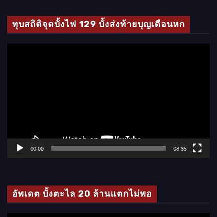
ทุบสถิติจุดบั้งไฟ 129 บั้งส่งท้ายบุญเดือนหก
ตั
ว
เ
ล่
น
ไ
ฟ
ล์
00:00
08:35
วิ
ดี
โ
อัพเดต บั้งตะไล 20 ล้านแตกไม่พอ
อ