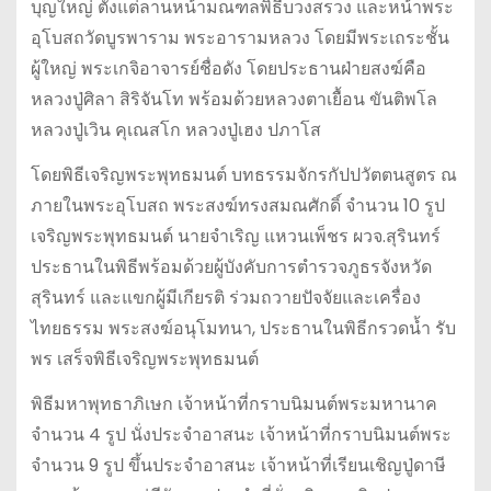
บุญใหญ่ ตั้งแต่ลานหน้ามณฑลพิธีบวงสรวง และหน้าพระ
อุโบสถวัดบูรพาราม พระอารามหลวง โดยมีพระเถระชั้น
ผู้ใหญ่ พระเกจิอาจารย์ชื่อดัง โดยประธานฝ่ายสงฆ์คือ
หลวงปู่ศิลา สิริจันโท พร้อมด้วยหลวงตาเยื้อน ขันติพโล
หลวงปู่เวิน คุเณสโก หลวงปู่เฮง ปภาโส
โดยพิธีเจริญพระพุทธมนต์ บทธรรมจักรกัปปวัตตนสูตร ณ
ภายในพระอุโบสถ พระสงฆ์ทรงสมณศักดิ์ จำนวน 10 รูป
เจริญพระพุทธมนต์ นายจำเริญ แหวนเพ็ชร ผวจ.สุรินทร์
ประธานในพิธีพร้อมด้วยผู้บังคับการตำรวจภูธรจังหวัด
สุรินทร์ และแขกผู้มีเกียรติ ร่วมถวายปัจจัยและเครื่อง
ไทยธรรม พระสงฆ์อนุโมทนา, ประธานในพิธีกรวดน้ำ รับ
พร เสร็จพิธีเจริญพระพุทธมนต์
พิธีมหาพุทธาภิเษก เจ้าหน้าที่กราบนิมนต์พระมหานาค
จำนวน 4 รูป นั่งประจำอาสนะ เจ้าหน้าที่กราบนิมนต์พระ
จำนวน 9 รูป ขึ้นประจำอาสนะ เจ้าหน้าที่เรียนเชิญปู่ดาษี