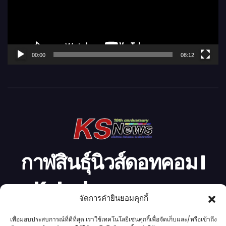
น
ไ
ฟ
ล์
00:00
08:12
วิ
ดี
โ
อ
กาฬสินธุ์นิวส์ดอทคอม l
Kalasinnews.com
จัดการคำยินยอมคุกกี้
ข่าวออนไลน์เบอร์ 1 ในใจชาวกาฬสินธุ์
เพื่อมอบประสบการณ์ที่ดีที่สุด เราใช้เทคโนโลยีเช่นคุกกี้เพื่อจัดเก็บและ/หรือเข้าถึง