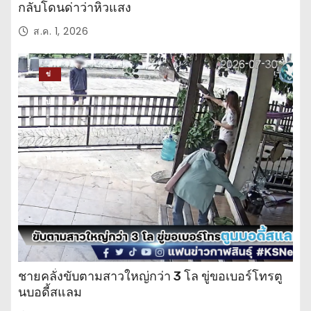
กลับโดนด่าว่าหิวแสง
ส.ค. 1, 2026
ข่
าว
ปร
ะ
จำ
วั
น
ชายคลั่งขับตามสาวใหญ่กว่า 3 โล ขู่ขอเบอร์โทรตู
นบอดี้สแลม