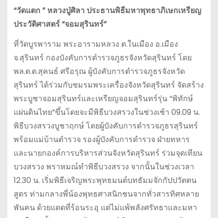
“วัดแตก ” หลวงปู่ศิลา ประธานพิธีมหาพุทธาภิเษกเหรียญ
ประวัติศาสตร์ “จอมสุรินทร์”
ที่วัดบูรพาราม พระอารามหลวง ต.ในเมือง อ.เมือง
จ.สุรินทร์ กองบังคับการตำรวจภูธรจังหวัดสุรินทร์ โดย
พล.ต.ต.สุคนธ์ ศรีอรุณ ผู้บังคับการตำรวจภูธรจังหวัด
สุรินทร์ ได้ร่วมกับชมรมพระเครื่องจังหวัดสุรินทร์ จัดสร้าง
พระบูชาจอมสุรินทร์และเหรียญจอมสุรินทร์รุ่น “พิทักษ์
แผ่นดินไทย”ขึ้นโดยจะมีพิธีบวงสรวงในช่วงเช้า 09.09 น.
พิธีบวงสรวงบูชาฤกษ์ โดยผู้บังคับการตำรวจภูธรสุรินทร์
พร้อมแม่บ้านตำรวจ รองผู้บังคับการตำรวจ ฝ่ายทหาร
และนายกองค์การบริหารส่วนจังหวัดสุรินทร์ ร่วมจุดเทียน
บวงสรวง พราหมณ์ทำพิธีบวงสรวง จากนั้นในช่วงเวลา
12.30 น. เริ่มพิธีเจริญพระพุทธมนต์บทธัมมจักกัปปวัตตน
สูตร ท่ามกลางพี่น้องพุทธศาสนิกชนจากทั่วสารทิศหลาย
พันคน ด้วยแดดที่ร้อนระอุ แต่ไม่แพ้พลังศรัทธาและมหา