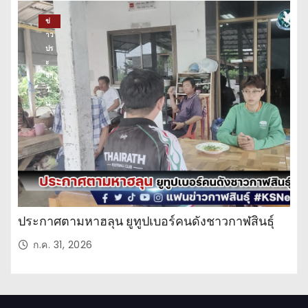
ข่
าว
ปร
ะ
จำ
วั
น
ประกาศตามหาฮลุน ยูทูปเบอร์คนดังชาวกาฬสินธุ์
ก.ค. 31, 2026