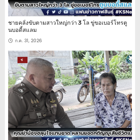
ชายคลั่งขับตามสาวใหญ่กว่า 3 โล ขู่ขอเบอร์โทรตู
นบอดี้สแลม
ก.ค. 31, 2026
ข่
าว
ปร
ะ
จำ
วั
น