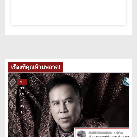
เรื่องที่คุณห้ามพลาด!
ข่
าว
ปร
ะ
จำ
วั
น