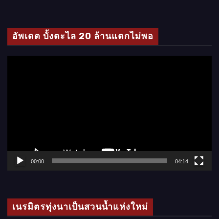
วิ
ดี
โ
อัพเดต บั้งตะไล 20 ล้านแตกไม่พอ
อ
ตั
ว
เ
ล่
น
ไ
ฟ
ล์
00:00
04:14
วิ
ดี
โ
เนรมิตรทุ่งนาเป็นสวนน้ำแห่งใหม่
อ