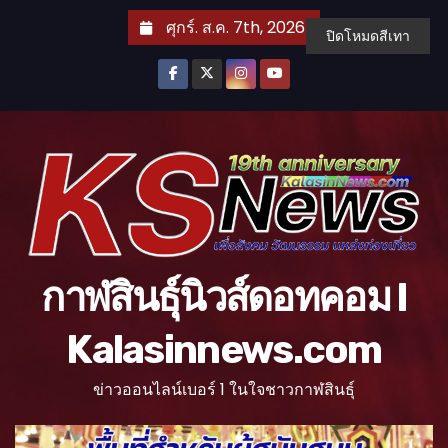
S
ศุกร์. ส.ค. 7th, 2026
ปิดโหมดสีเทา
k
i
p
t
o
c
o
n
t
กาฬสินธุ์นิวส์ดอทคอม l
e
n
Kalasinnews.com
t
ข่าวออนไลน์เบอร์ 1 ในใจชาวกาฬสินธุ์