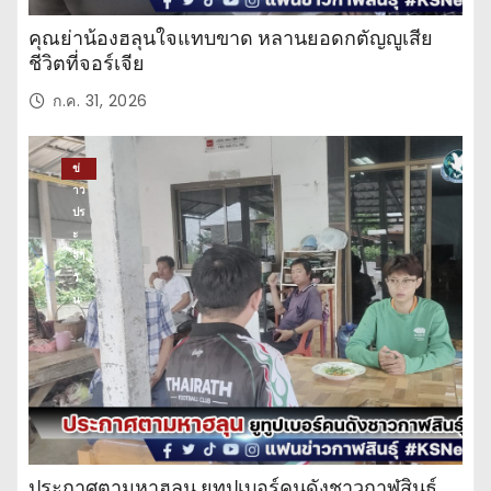
คุณย่าน้องฮลุนใจแทบขาด หลานยอดกตัญญูเสีย
ชีวิตที่จอร์เจีย
ก.ค. 31, 2026
ข่
าว
ปร
ะ
จำ
วั
น
ประกาศตามหาฮลุน ยูทูปเบอร์คนดังชาวกาฬสินธุ์