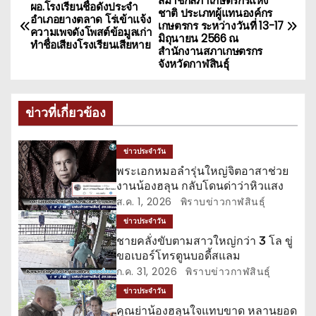
สมาชิกสภาเกษตรกรแห่ง
ผอ.โรงเรียนชื่อดังประจำ
ชาติ ประเภทผู้แทนองค์กร
น
อำเภอยางตลาด โร่เข้าแจ้ง
เกษตรกร ระหว่างวันที่ 13-17
ความเพจดังโพสต์ข้อมูลเก่า
มิถุนายน 2566 ณ
ทำชื่อเสียงโรงเรียนเสียหาย
ะ
สำนักงานสภาเกษตรกร
จังหวัดกาฬสินธุ์
แ
น
ข่าวที่เกี่ยวข้อง
ว
ข่าวประจำวัน
เ
พระเอกหมอลำรุ่นใหญ่จิตอาสาช่วย
งานน้องฮลุน กลับโดนด่าว่าหิวแสง
รื่
ส.ค. 1, 2026
พิราบข่าวกาฬสินธุ์
ข่าวประจำวัน
อ
ชายคลั่งขับตามสาวใหญ่กว่า 3 โล ขู่
ขอเบอร์โทรตูนบอดี้สแลม
ง
ก.ค. 31, 2026
พิราบข่าวกาฬสินธุ์
ข่าวประจำวัน
คุณย่าน้องฮลุนใจแทบขาด หลานยอด