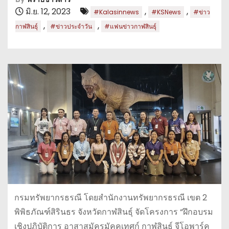
มิ.ย. 12, 2023
,
,
#Kalasinnews
#KSNews
#ข่าว
,
,
กาฬสินธุ์
#ข่าวประจำวัน
#แฟนข่าวกาฬสินธุ์
กรมทรัพยากรธรณี โดยสำนักงานทรัพยากรธรณี เขต 2
พิพิธภัณฑ์สิรินธร จังหวัดกาฬสินธุ์ จัดโครงการ “ฝึกอบรม
เชิงปฏิบัติการ อาสาสมัครมัคคุเทศก์ กาฬสินธุ์ จีโอพาร์ค