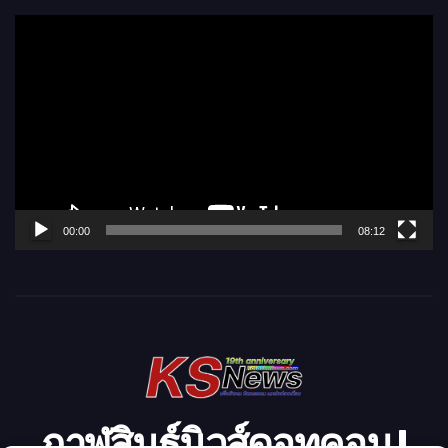
ตั
ว
เ
ล่
น
ไ
ฟ
ล์
00:00
08:12
วิ
ดี
โ
อ
กาฬสินธุ์นิวส์ดอทคอม l