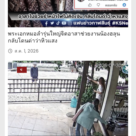
พระเอกหมอลำรุ่นใหญ่จิตอาสาช่วยงานน้องฮลุน
กลับโดนด่าว่าหิวแสง
ส.ค. 1, 2026
ข่
าว
ปร
ะ
จำ
วั
น