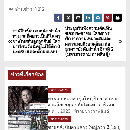
อ่านข่าว :
1,212
ประชุมรับฟังความคิดเห็น
แ
กาฬสินธุ์ฝนตกหนัก ทำน้ำ
ของประชาชน โครงการ
ท่วม รถติดยาวเป็นกิโล ครู
ศึกษาความเหมาะสมและ
น
ช่างโพสต์บอกลูกศิษย์ ใคร
ผลกระทบสิ่งแวดล้อม ต่อ
มาเรียนวันนี้ครูไม่ให้ติด 0
อาคารบังคับลำน้ำชี เวที 2
นะครับ แต่จะติดฝนแทน
ะ
(มหาสารคาม กาฬสินธุ์)
แ
ข่าวที่เกี่ยวข้อง
น
ว
ข่าวประจำวัน
พระเอกหมอลำรุ่นใหญ่จิตอาสาช่วย
เ
งานน้องฮลุน กลับโดนด่าว่าหิวแสง
ส.ค. 1, 2026
พิราบข่าวกาฬสินธุ์
รื่
ข่าวประจำวัน
อ
ชายคลั่งขับตามสาวใหญ่กว่า 3 โล ขู่