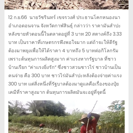
12 ก.ย.66 นายวัชรินทร์ เขจรวงศ์ ประธานโคกหนองนา
อำเภอดอนจาน จังหวัดกาฬสินธุ์ กล่าวว่า ราคามันสําปะ
หลังขายหัวตอนนี้ในตลาดอยู่ที่ 3 บาท 20 สตางค์ถึง 3.33
บาท เป็นราคาที่เกษตรกรพึงพอใจมาก แต่ถ้าจะให้ดีรัฐ
ต้องมาพยุงเพื่อให้ได้ราคา 4 บาทถึง 5 บาทต่อกิโลกรัม
เพราะต้นทุนการผลิตสูงมาก ค่าแรงหากรัฐบาล ที่ชาว
บ้านเรียก “ค่าแรงยิ่งรัก” ซึ่งชาวสวนชาวไร่ ชาวบ้านเป็น
คนจ่าย คือ 300 บาท ชาวไร่มันสำปะหลังต้องจ่ายค่าแรง
300 บาท แต่สิ่งหนึ่งที่รัฐบาลต้องมาดูแลคือเรื่องของปุ๋ย
เคมีที่ราคาสูงมาก ต้นทุนการผลิตมันจะอยู่ที่จุดนี้