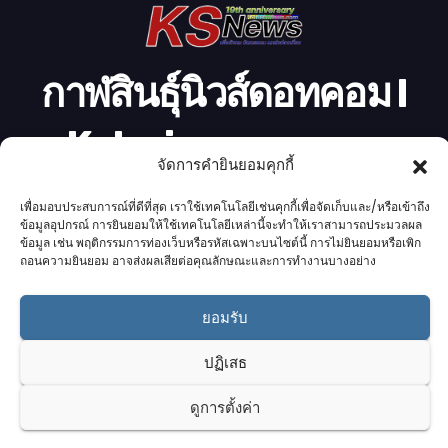
กาฬสินธุ์นิวส์ดอทคอม l
Kalasinnews.com
จัดการคำยินยอมคุกกี้
ข่าวออนไลน์เบอร์ 1 ในใจชาวกาฬสินธุ์
เพื่อมอบประสบการณ์ที่ดีที่สุด เราใช้เทคโนโลยีเช่นคุกกี้เพื่อจัดเก็บและ/หรือเข้าถึง
ข้อมูลอุปกรณ์ การยินยอมให้ใช้เทคโนโลยีเหล่านี้จะทำให้เราสามารถประมวลผล
ข้อมูล เช่น พฤติกรรมการท่องเว็บหรือรหัสเฉพาะบนไซต์นี้ การไม่ยินยอมหรือเพิก
ถอนความยินยอม อาจส่งผลเสียต่อคุณลักษณะและการทำงานบางอย่าง
Proudly powered by K.S.Network
|
Theme: News by
K.S.Network
.
ยอมรับ
Home
Cookie Policy (UK)
Login Customizer
ปฏิเสธ
Terms & conditions
คอลัมนิสต์
ติดต่อเรา
บริการของเรา
รับโฆษณา
ออกแบบเว็บไซต์
อ่านข่าว
เกี่ยวกับเรา
ดูการตั้งค่า