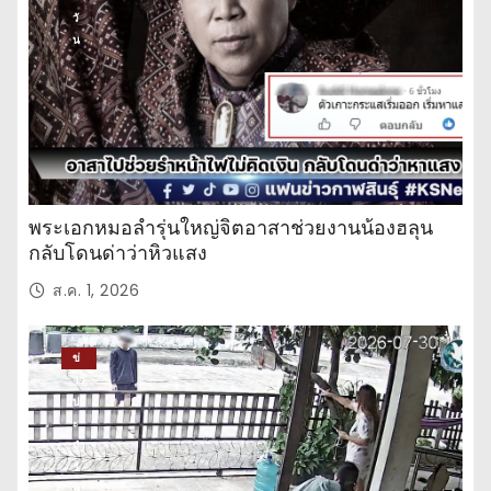
วั
น
พระเอกหมอลำรุ่นใหญ่จิตอาสาช่วยงานน้องฮลุน
กลับโดนด่าว่าหิวแสง
ส.ค. 1, 2026
ข่
าว
ปร
ะ
จำ
วั
น