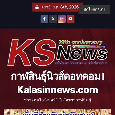
S
เสาร์. ส.ค. 8th, 2026
ปิดโหมดสีเทา
k
i
p
t
o
c
o
n
t
กาฬสินธุ์นิวส์ดอทคอม l
e
n
Kalasinnews.com
t
ข่าวออนไลน์เบอร์ 1 ในใจชาวกาฬสินธุ์