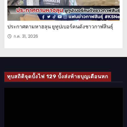
ประกาศตามหาฮลุน ยูทูปเบอร์คนดังชาวกาฬสินธุ์
ก.ค. 31, 2026
ทุบสถิติจุดบั้งไฟ 129 บั้งส่งท้ายบุญเดือนหก
ตั
ว
เ
ล่
น