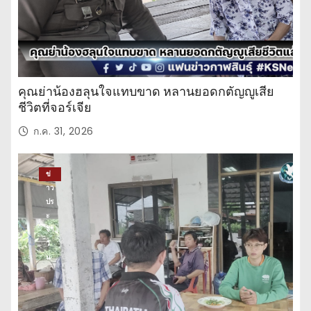
คุณย่าน้องฮลุนใจแทบขาด หลานยอดกตัญญูเสีย
ชีวิตที่จอร์เจีย
ก.ค. 31, 2026
ข่
าว
ปร
ะ
จำ
วั
น