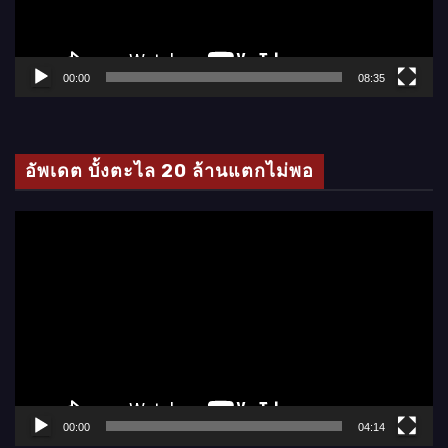
ไ
ฟ
ล์
00:00
08:35
วิ
ดี
โ
อัพเดต บั้งตะไล 20 ล้านแตกไม่พอ
อ
ตั
ว
เ
ล่
น
ไ
ฟ
ล์
00:00
04:14
วิ