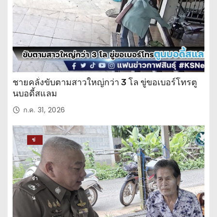
ชายคลั่งขับตามสาวใหญ่กว่า 3 โล ขู่ขอเบอร์โทรตู
นบอดี้สแลม
ก.ค. 31, 2026
ข่
าว
ปร
ะ
จำ
วั
น