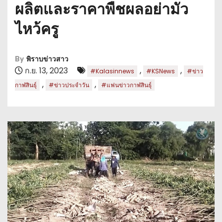
ผลิตและราคาพืชผลอย่ามัว
ไหว้ครู
By
พิราบข่าวสาว
ก.ย. 13, 2023
,
,
#Kalasinnews
#KSNews
#ข่าว
,
,
กาฬสินธุ์
#ข่าวประจำวัน
#แฟนข่าวกาฬสินธุ์