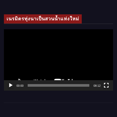
ดี
โ
เนรมิตรทุ่งนาเป็นสวนน้ำแห่งใหม่
อ
ตั
ว
เ
ล่
น
ไ
ฟ
ล์
00:00
08:12
วิ
ดี
โ
อ