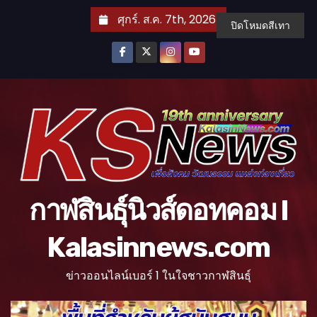
S
ศุกร์. ส.ค. 7th, 2026
ปิดโหมดสีเทา
k
i
p
t
o
c
o
n
t
กาฬสินธุ์นิวส์ดอทคอม l
e
n
Kalasinnews.com
t
ข่าวออนไลน์เบอร์ 1 ในใจชาวกาฬสินธุ์