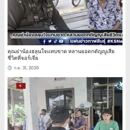
น
คุณย่าน้องฮลุนใจแทบขาด หลานยอดกตัญญูเสีย
ชีวิตที่จอร์เจีย
ก.ค. 31, 2026
ข่
าว
ปร
ะ
จำ
วั
น