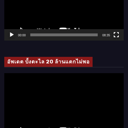
ล่
น
ไ
ฟ
ล์
00:00
08:35
วิ
ดี
โ
อัพเดต บั้งตะไล 20 ล้านแตกไม่พอ
อ
ตั
ว
เ
ล่
น
ไ
ฟ