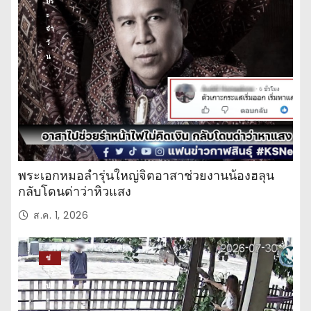
ปร
ะ
จำ
วั
น
พระเอกหมอลำรุ่นใหญ่จิตอาสาช่วยงานน้องฮลุน
กลับโดนด่าว่าหิวแสง
ส.ค. 1, 2026
ข่
าว
ปร
ะ