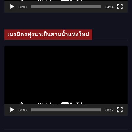
ล์
00:00
04:14
วิ
ดี
โ
เนรมิตรทุ่งนาเป็นสวนน้ำแห่งใหม่
อ
ตั
ว
เ
ล่
น
ไ
ฟ
ล์
00:00
08:12
วิ
ดี