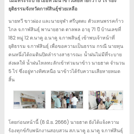
ไม่มีที่ระระบาย เอ่อท่วมนาข้าวเสียหายกว่า 5 ไร่ ร้อง
ยุติธรรมจังหวัดกาฬสินธุ์ช่วยเหลือ
นายทวี ขาวผ่อง และนายจุฬา ศรีบุตตะ ตัวแทนพรรคก้าว
ไกล จ.กาฬสินธุ์ พานายฮาด ตาลพล อายุ 71 ปี บ้านเลขที่
182 หมู่ 12 ต.นาคู อ.นาคู จ.กาพสินธุ์ เข้าพบเจ้าหน้าที่
ยุติธรรม จ.กาฬสินธุ์ เพื่อขอความเป็นธรรม กรณี นายทุน
คนหนึ่งได้ถมดินปิดลำรางสาธารณะ น้ำฝนไม่มีที่ระบาย
ส่งผลให้ น้ำฝนไหลทะลักเข้าท่วมนาข้าว นายฮาด จำนวน
5 ไร่ ซึ่งอยู่ทางทิศเหนือ นาข้าวได้รับความเสียหายหมด
สิ้น
โดยก่อนหน้านี้ (8 มิ.ย. 2666) นายฮาด ยังได้แจ้งความ
ร้องทุกข์กับพนักงานสอบสวน สภ.นาคู อ.นาคู จ.กาฬสินธุ์