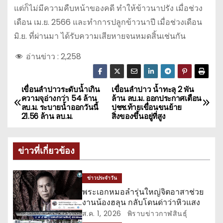
แต่ก็ไม่มีความคืบหน้าของคดี ทำให้ข้าวนาปรัง เมื่อช่วง
เดือน เม.ย. 2566 และทำการปลูกข้าวนาปี เมื่อช่วงเดือน
มิ.ย. ที่ผ่านมา ได้รับความเสียหายจนหมดสิ้นเช่นกัน
อ่านข่าว :
2,258
เขื่อนลำปาวระดับน้ำเกิน
เขื่อนลำปาว น้ำทะลุ 2 พัน
แ
ความจุอ่างกว่า 54 ล้าน
ล้าน ลบ.ม. ออกประกาศเตือน
ลบ.ม. ระบายน้ำออกวันนี้
ปชช.ท้ายเขื่อนขนย้าย
น
21.56 ล้าน ลบ.ม.
สิ่งของขึ้นอยู่ที่สูง
ะ
ข่าวที่เกี่ยวข้อง
แ
น
ข่าวประจำวัน
พระเอกหมอลำรุ่นใหญ่จิตอาสาช่วย
ว
งานน้องฮลุน กลับโดนด่าว่าหิวแสง
ส.ค. 1, 2026
พิราบข่าวกาฬสินธุ์
เ