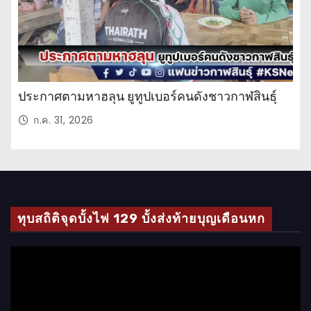
ประกาศตามหาฮลุน ยูทูปเบอร์คนดังชาวกาฬสินธุ์
ก.ค. 31, 2026
ทุบสถิติจุดบั้งไฟ 129 บั้งส่งท้ายบุญเดือนหก
ตั
ว
เ