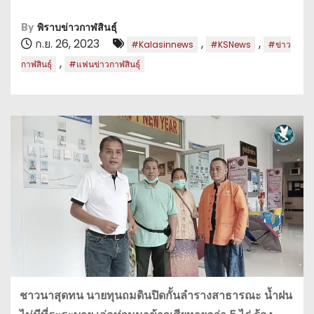
By
พิราบข่าวกาฬสินธุ์
ก.ย. 26, 2023
,
,
#Kalasinnews
#KSNews
#ข่าว
,
กาฬสินธุ์
#แฟนข่าวกาฬสินธุ์
ชาวนาสุดทน นายทุนถมดินปิดกั้นลำรางสาธารณะ น้ำฝน