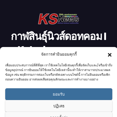
โ
อ
กาฬสินธุ์นิวส์ดอทคอม l
Kalasinnews.com
จัดการคำยินยอมคุกกี้
ข่าวออนไลน์เบอร์ 1 ในใจชาวกาฬสินธุ์
เพื่อมอบประสบการณ์ที่ดีที่สุด เราใช้เทคโนโลยีเช่นคุกกี้เพื่อจัดเก็บและ/หรือเข้าถึง
ข้อมูลอุปกรณ์ การยินยอมให้ใช้เทคโนโลยีเหล่านี้จะทำให้เราสามารถประมวลผล
ข้อมูล เช่น พฤติกรรมการท่องเว็บหรือรหัสเฉพาะบนไซต์นี้ การไม่ยินยอมหรือเพิก
ถอนความยินยอม อาจส่งผลเสียต่อคุณลักษณะและการทำงานบางอย่าง
Proudly powered by K.S.Network
|
Theme: News by
K.S.Network
.
ยอมรับ
Home
Cookie Policy (UK)
Login Customizer
ปฏิเสธ
Terms & conditions
คอลัมนิสต์
ติดต่อเรา
บริการของเรา
รับโฆษณา
ออกแบบเว็บไซต์
อ่านข่าว
เกี่ยวกับเรา