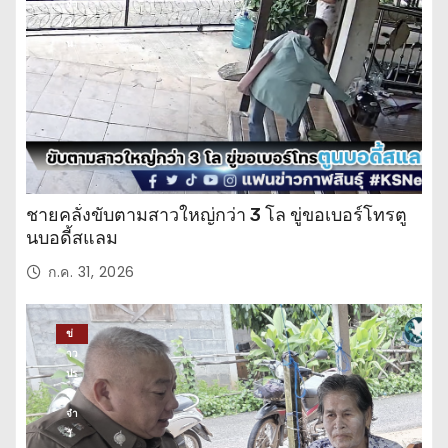
จำ
วั
น
ชายคลั่งขับตามสาวใหญ่กว่า 3 โล ขู่ขอเบอร์โทรตู
นบอดี้สแลม
ก.ค. 31, 2026
ข่
าว
ปร
ะ
จำ
วั