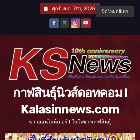
S
ศุกร์. ส.ค. 7th, 2026
ปิดโหมดสีเทา
k
i
p
t
o
c
o
n
t
กาฬสินธุ์นิวส์ดอทคอม l
e
n
Kalasinnews.com
t
ข่าวออนไลน์เบอร์ 1 ในใจชาวกาฬสินธุ์