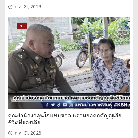
ก.ค. 31, 2026
ข่
าว
ปร
ะ
จำ
วั
น
คุณย่าน้องฮลุนใจแทบขาด หลานยอดกตัญญูเสีย
ชีวิตที่จอร์เจีย
ก.ค. 31, 2026