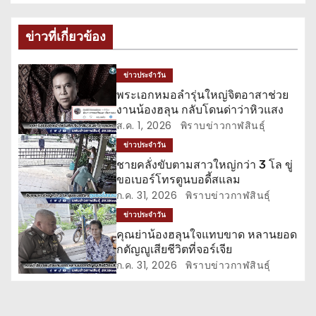
ะ
ข่าวที่เกี่ยวข้อง
แ
น
ข่าวประจำวัน
พระเอกหมอลำรุ่นใหญ่จิตอาสาช่วย
ว
งานน้องฮลุน กลับโดนด่าว่าหิวแสง
ส.ค. 1, 2026
พิราบข่าวกาฬสินธุ์
เ
ข่าวประจำวัน
รื่
ชายคลั่งขับตามสาวใหญ่กว่า 3 โล ขู่
ขอเบอร์โทรตูนบอดี้สแลม
อ
ก.ค. 31, 2026
พิราบข่าวกาฬสินธุ์
ข่าวประจำวัน
ง
คุณย่าน้องฮลุนใจแทบขาด หลานยอด
กตัญญูเสียชีวิตที่จอร์เจีย
ก.ค. 31, 2026
พิราบข่าวกาฬสินธุ์