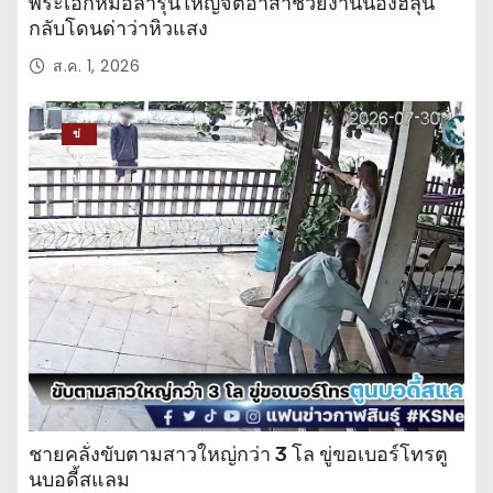
พระเอกหมอลำรุ่นใหญ่จิตอาสาช่วยงานน้องฮลุน
กลับโดนด่าว่าหิวแสง
ส.ค. 1, 2026
ข่
าว
ปร
ะ
จำ
วั
น
ชายคลั่งขับตามสาวใหญ่กว่า 3 โล ขู่ขอเบอร์โทรตู
นบอดี้สแลม