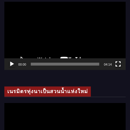
ตั
ว
เ
ล่
น
ไ
ฟ
ล์
00:00
04:14
วิ
ดี
โ
เนรมิตรทุ่งนาเป็นสวนน้ำแห่งใหม่
อ
ตั
ว
เ