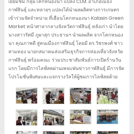
เยี่ยมชม กลุ่มโคกหนองนา แปลง CLM. อำเภอเมือง
กาฬสินธุ์ และหลายๆ แปลงได้นำผลผลิตทางการเกษตร
เข้าร่วมจัดจำหน่าย ที่เฮือนโคกหนองนา Kalasin Green
Market หน้าศาลากลางจังหวัดกาฬสินธุ์ หลังเก่า นำโดย
นางสาวรัศมี ภูผาสุก ประธานฯ นำผลผลิต จากโคกหนอง
นา คุณภาพดี สู่คนเมืองกาฬสินธุ์ โดยมี ดร.วัชรพงศ์ ชาว
สามทอง นายกสมาคมส่งเสริมธุรกิจการท่องเที่ยวจังหวัด
กาฬสินธุ์ พร้อมคณะ ร่วมประชาสัมพันธ์การเปิดร้านวัน
แรก โดยมีการไลฟ์สดผ่านเพจแฟนข่าวกาฬสินธุ์ มีการจัด
โปรโมชั่นพิเศษและแจกรางวัลให้ผู้ชมการไลฟ์สดด้วย