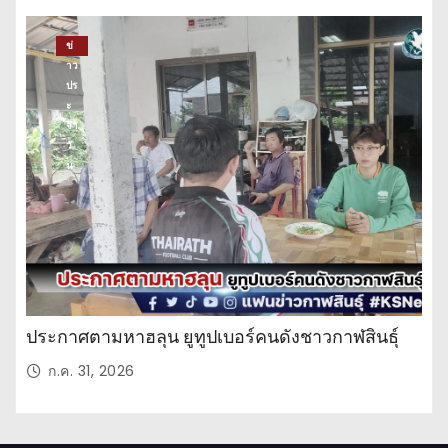
ข่
าว
ปร
ะ
จำ
วั
น
ประกาศตามหาฮลุน ยูทูปเบอร์คนดังชาวกาฬสินธุ์
ก.ค. 31, 2026