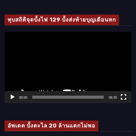
ทุบสถิติจุดบั้งไฟ 129 บั้งส่งท้ายบุญเดือนหก
ตั
ว
เ
ล่
น
ไ
ฟ
ล์
00:00
08:35
วิ
ดี
โ
อัพเดต บั้งตะไล 20 ล้านแตกไม่พอ
อ