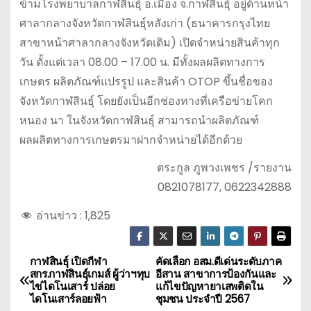
ข้ามโรงพยาบาลกาฬสินธุ์ อ.เมือง จ.กาฬสินธุ์ อยู่ด้านหน้า
ศาลากลางจังหวัดกาฬสินธุ์หลังเก่า (ธนาคารกรุงไทย
สาขาหน้าศาลากลางจังหวัดเดิม) เปิดจำหน่ายสินค้าทุก
วัน ตั้งแต่เวลา 08.00 – 17.00 น. มีทั้งผลผลิตทางการ
เกษตร ผลิตภัณฑ์แปรรูป และสินค้า OTOP ขึ้นชื่อของ
จังหวัดกาฬสินธุ์ โดยยังเป็นอีกช่องทางที่เครือข่ายโคก
หนอง นา ในจังหวัดกาฬสินธุ์ สามารถนำผลิตภัณฑ์
ผลผลิตทางการเกษตรมาฝากจำหน่ายได้อีกด้วย
ตระกูล ภูพวงเพชร /รายงาน
0821078177, 0622342888
อ่านข่าว :
1,825
กาฬสินธุ์ เปิดกีฬา
คัดเลือก อสม.ดีเด่นระดับภาค
แ
สกร.กาฬสินธุ์เกมส์ ผู้ว่าฯทุบ
อีสาน สาขาการป้องกันและ
ไข่ไดโนเสาร์ ปล่อย
แก้ไขปัญหายาเสพติดใน
น
ไดโนเสาร์ลอยฟ้า
ชุมชน ประจำปี 2567