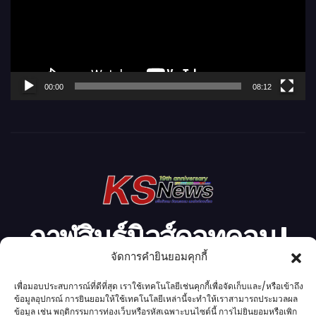
ล่
น
ไ
ฟ
ล์
00:00
08:12
วิ
ดี
โ
อ
กาฬสินธุ์นิวส์ดอทคอม l
จัดการคำยินยอมคุกกี้
Kalasinnews.com
เพื่อมอบประสบการณ์ที่ดีที่สุด เราใช้เทคโนโลยีเช่นคุกกี้เพื่อจัดเก็บและ/หรือเข้าถึง
ข้อมูลอุปกรณ์ การยินยอมให้ใช้เทคโนโลยีเหล่านี้จะทำให้เราสามารถประมวลผล
ข่าวออนไลน์เบอร์ 1 ในใจชาวกาฬสินธุ์
ข้อมูล เช่น พฤติกรรมการท่องเว็บหรือรหัสเฉพาะบนไซต์นี้ การไม่ยินยอมหรือเพิก