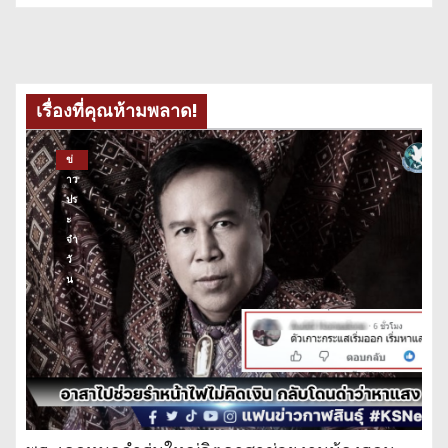
เรื่องที่คุณห้ามพลาด!
ข่
าว
ปร
ะ
จำ
วั
น