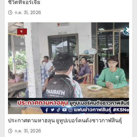
ชีวิตที่จอร์เจีย
ก.ค. 31, 2026
ข่
าว
ปร
ะ
จำ
วั
น
ประกาศตามหาฮลุน ยูทูปเบอร์คนดังชาวกาฬสินธุ์
ก.ค. 31, 2026