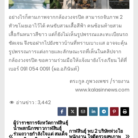
อย่างไรก็ตามภาพจากกล้องวงจรปิด สามารถจับภาพ 2
หัวขโมยเอาไว้ได้ คนขับสวมเสื้อสีฟ้า คนซ้อนท้ายสวม
เสื้อกันหนาวสีขาว แต่ก็ยังไม่เห็นรูปพรรณและทะเบียนรถ
ชัดเจน จึงขอฝากไปยังชาวบ้านที่ทราบเบาะแส อาจจะคุ้น
รูปพรรณการแต่งกายและลักษณะรถที่เห็นในคลิปจาก
กล้องวงจรปิด ขอความร่วมมือให้แจ้งมายังโรงเรียน ได้ที่
เบอร์ 091 054 0091 (ผอ.อภินันท์)
ตระกูล ภูพวงเพชร /รายงาน
www.kalasinnews.com
อ่านข่าว :
3,442
ผู้ว่าราชการจังหวัดกาฬสินธุ์
แ
นำพสกนิกรชาวกาฬสินธุ์
กาฬสินธุ์ พบ 2 บริษัทห่วงใย
ร่วมถวายกำลังใจแด่ สมเด็จ
พนักงาน ใจดีตรวจสุขภาพ