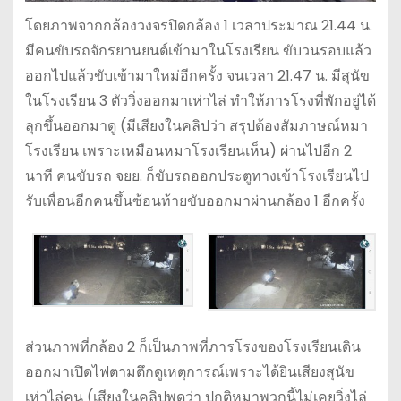
โดยภาพจากกล้องวงจรปิดกล้อง 1 เวลาประมาณ 21.44 น.
มีคนขับรถจักรยานยนต์เข้ามาในโรงเรียน ขับวนรอบแล้ว
ออกไปแล้วขับเข้ามาใหม่อีกครั้ง จนเวลา 21.47 น. มีสุนัข
ในโรงเรียน 3 ตัววิ่งออกมาเห่าไล่ ทำให้ภารโรงที่พักอยู่ได้
ลุกขึ้นออกมาดู (มีเสียงในคลิปว่า สรุปต้องสัมภาษณ์หมา
โรงเรียน เพราะเหมือนหมาโรงเรียนเห็น) ผ่านไปอีก 2
นาที คนขับรถ จยย. ก็ขับรถออกประตูทางเข้าโรงเรียนไป
รับเพื่อนอีกคนขึ้นซ้อนท้ายขับออกมาผ่านกล้อง 1 อีกครั้ง
ส่วนภาพที่กล้อง 2 ก็เป็นภาพที่ภารโรงของโรงเรียนเดิน
ออกมาเปิดไฟตามตึกดูเหตุการณ์เพราะได้ยินเสียงสุนัข
เห่าไล่คน (เสียงในคลิปพูดว่า ปกติหมาพวกนี้ไม่เคยวิ่งไล่