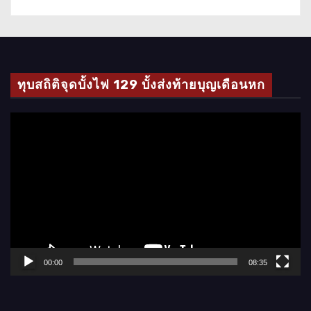
ทุบสถิติจุดบั้งไฟ 129 บั้งส่งท้ายบุญเดือนหก
ตั
ว
เ
ล่
น
ไ
ฟ
ล์
00:00
08:35
วิ
ดี