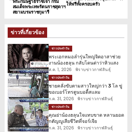
น
พระกนิษฐาธิราชเจ้า กรม
ให้ฟรีทั้งครอบครัว
สมเด็จพระเทพรัตนราชสุดาฯ
ะ
สยามบรมราชกุมารี
แ
ข่าวที่เกี่ยวข้อง
น
ว
ข่าวประจำวัน
พระเอกหมอลำรุ่นใหญ่จิตอาสาช่วย
เ
งานน้องฮลุน กลับโดนด่าว่าหิวแสง
ส.ค. 1, 2026
พิราบข่าวกาฬสินธุ์
รื่
ข่าวประจำวัน
อ
ชายคลั่งขับตามสาวใหญ่กว่า 3 โล ขู่
ขอเบอร์โทรตูนบอดี้สแลม
ง
ก.ค. 31, 2026
พิราบข่าวกาฬสินธุ์
ข่าวประจำวัน
คุณย่าน้องฮลุนใจแทบขาด หลานยอด
กตัญญูเสียชีวิตที่จอร์เจีย
ก.ค. 31, 2026
พิราบข่าวกาฬสินธุ์