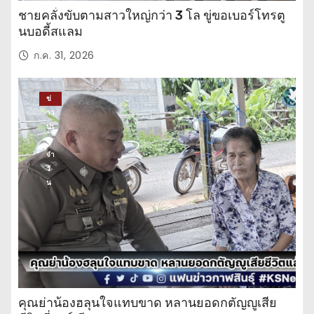
ชายคลั่งขับตามสาวใหญ่กว่า 3 โล ขู่ขอเบอร์โทรตู
นบอดี้สแลม
ก.ค. 31, 2026
ข่
าว
ปร
ะ
จำ
วั
น
คุณย่าน้องฮลุนใจแทบขาด หลานยอดกตัญญูเสีย