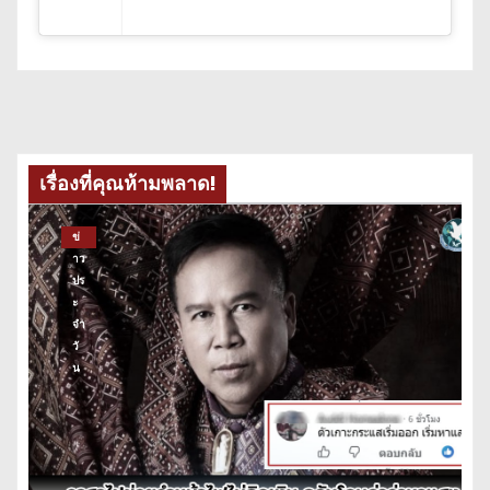
เรื่องที่คุณห้ามพลาด!
ข่
าว
ปร
ะ
จำ
วั
น