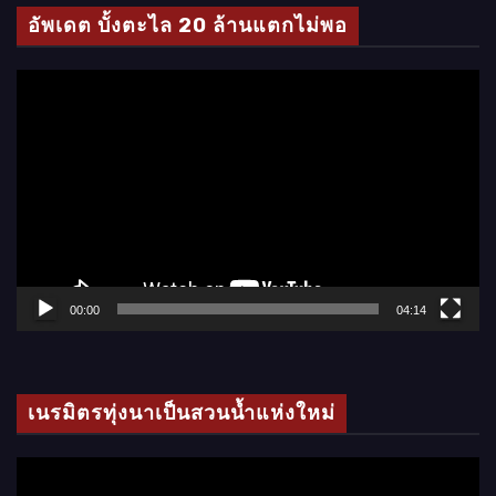
โ
อัพเดต บั้งตะไล 20 ล้านแตกไม่พอ
อ
ตั
ว
เ
ล่
น
ไ
ฟ
ล์
00:00
04:14
วิ
ดี
โ
เนรมิตรทุ่งนาเป็นสวนน้ำแห่งใหม่
อ
ตั