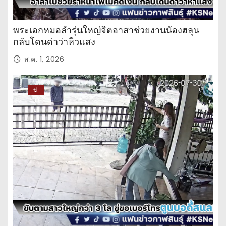
พระเอกหมอลำรุ่นใหญ่จิตอาสาช่วยงานน้องฮลุน
กลับโดนด่าว่าหิวแสง
ส.ค. 1, 2026
ข่
าว
ปร
ะ
จำ
วั
น