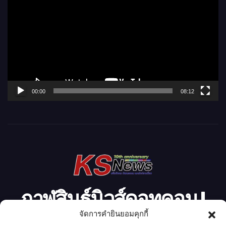
ว
เ
ล่
น
ไ
ฟ
ล์
00:00
08:12
วิ
ดี
โ
อ
กาฬสินธุ์นิวส์ดอทคอม l
จัดการคำยินยอมคุกกี้
Kalasinnews.com