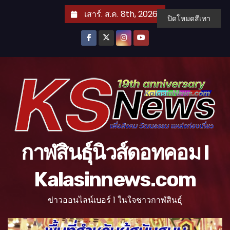
S
เสาร์. ส.ค. 8th, 2026
ปิดโหมดสีเทา
k
i
p
t
o
c
o
n
t
กาฬสินธุ์นิวส์ดอทคอม l
e
n
Kalasinnews.com
t
ข่าวออนไลน์เบอร์ 1 ในใจชาวกาฬสินธุ์