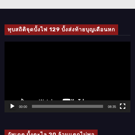
ทุบสถิติจุดบั้งไฟ 129 บั้งส่งท้ายบุญเดือนหก
ตั
ว
เ
ล่
น
ไ
ฟ
ล์
00:00
08:35
วิ
ดี
โ
อัพเดต บั้งตะไล 20 ล้านแตกไม่พอ