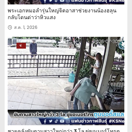
พระเอกหมอลำรุ่นใหญ่จิตอาสาช่วยงานน้องฮลุน
กลับโดนด่าว่าหิวแสง
ส.ค. 1, 2026
ข่
าว
ปร
ะ
จำ
วั
น
ชายคลั่งขับตามสาวใหญ่กว่า 3 โล ขู่ขอเบอร์โทรตู