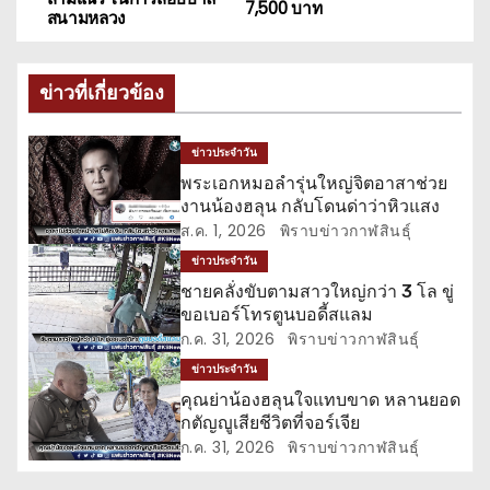
7,500 บาท
สนามหลวง
ะ
แ
ข่าวที่เกี่ยวข้อง
น
ข่าวประจำวัน
ว
พระเอกหมอลำรุ่นใหญ่จิตอาสาช่วย
งานน้องฮลุน กลับโดนด่าว่าหิวแสง
เ
ส.ค. 1, 2026
พิราบข่าวกาฬสินธุ์
รื่
ข่าวประจำวัน
ชายคลั่งขับตามสาวใหญ่กว่า 3 โล ขู่
อ
ขอเบอร์โทรตูนบอดี้สแลม
ก.ค. 31, 2026
พิราบข่าวกาฬสินธุ์
ง
ข่าวประจำวัน
คุณย่าน้องฮลุนใจแทบขาด หลานยอด
กตัญญูเสียชีวิตที่จอร์เจีย
ก.ค. 31, 2026
พิราบข่าวกาฬสินธุ์