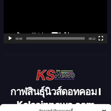
เ
ล่
น
ไ
ฟ
ล์
00:00
08:12
วิ
ดี
โ
อ
กาฬสินธุ์นิวส์ดอทคอม l
Kalasinnews.com
จัดการคำยินยอมคุกกี้