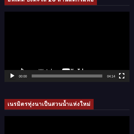
อ
ตั
ว
เ
ล่
น
ไ
ฟ
ล์
00:00
04:14
วิ
ดี
โ
เนรมิตรทุ่งนาเป็นสวนน้ำแห่งใหม่
อ
ตั
ว