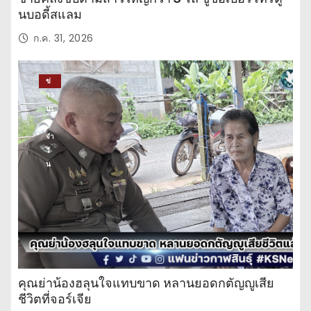
นบอดี้สแลม
ก.ค. 31, 2026
ข่
าว
ปร
ะ
จำ
วั
น
คุณย่าน้องฮลุนใจแทบขาด หลานยอดกตัญญูเสีย
ชีวิตที่จอร์เจีย