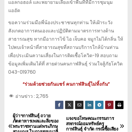
แอลกอฮอล์ และพยายามเลี่ยงเข้าพื้นที่ที่มีการชุมนุม
แออัด
ขอความร่วมมือพี่น้องประชาชนทุกท่าน ให้เฝ้าระวัง
สังเกตอาการตนเองและปฏิบัติตามมาตรการทางด้าน
สาธารณสุข หากมีอาการไข้ ไอ เจ็บคอ จมูกไม่ได้กลิ่น ให้
ไปพบเจ้าหน้าที่สาธารณสุขที่สถานบริการใกล้บ้านท่าน
เพื่อประเมินความเสี่ยงในการติดเชื้อโควิด-19 สอบถาม
ข้อมูลเพิ่มเติมได้ที่ สายด่วนคนกาฬสินธุ์ ร่วมใจสู้ภัยโควิด
043-019760
“ร่วมด้วยช่วยกันแชร์ คนกาฬสินธุ์ไม่ทิ้งกัน”
อ่านข่าว :
2,765
ผู้ว่าฯกาฬสินธุ์ ถวาย
แ
แจงขอโทษคณะกรรมการ
ภัตตาหารเพลและสิ่งของ
สหกรณ์ออมทรัพย์ครู
พระราชทานแด่พระภิกษุ
น
กาฬสินธุ์ จำกัด กรณีซื้อเสียง
สามเณร ในการสอบบาลี