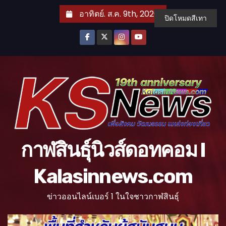
S
อาทิตย์. ส.ค. 9th, 2026
ปิดโหมดสีเทา
k
i
p
t
o
c
o
n
t
กาฬสินธุ์นิวส์ดอทคอม l
e
n
Kalasinnews.com
t
ข่าวออนไลน์เบอร์ 1 ในใจชาวกาฬสินธุ์