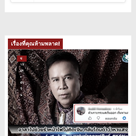
เรื่องที่คุณห้ามพลาด!
ข่
าว
ปร
ะ
จำ
วั
น