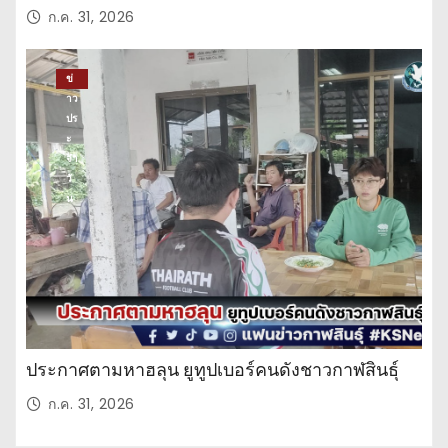
ก.ค. 31, 2026
ข่
าว
ปร
ะ
จำ
วั
น
ประกาศตามหาฮลุน ยูทูปเบอร์คนดังชาวกาฬสินธุ์
ก.ค. 31, 2026