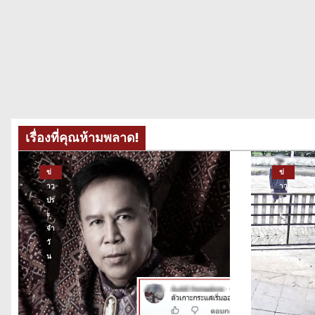
เรื่องที่คุณห้ามพลาด!
ข่
ข่
าว
าว
ปร
ปร
ะ
ะ
จำ
จำ
วั
วั
น
น