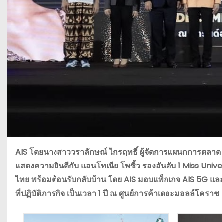
AIS
โดยนางสาววราลักษณ์ ไกรฤทธิ์ ผู้จัดการแผนกการตลา
แสดงความยินดีกั
บ แอนโทเนีย โพซิ้ว รองอันดับ
1 Miss Univ
ไทย พร้อมต้อนรับกลับบ้าน โดย
AIS
มอบแพ็กเกจ
AIS 5G
และ
ที่ปฏิบัติภารกิจ เป็นเวลา
1
ปี ณ ศูนย์การค้าเดอะมอลล์โคราช