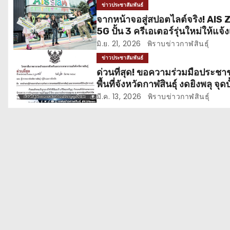
ข่าวประชาสัมพันธ์
น
จากหน้าจอสู่สปอตไลต์จริง! AIS
5G ปั้น 3 ครีเอเตอร์รุ่นใหม่ให้แจ้ง
ว
มิ.ย. 21, 2026
พิราบข่าวกาฬสินธุ์
เ
ข่าวประชาสัมพันธ์
ด่วนที่สุด! ขอความร่วมมือประช
รื่
พื้นที่จังหวัดกาฬสินธุ์ งดยิงพลุ จุดบ
ปล่อยโคมลอย
อ
มี.ค. 13, 2026
พิราบข่าวกาฬสินธุ์
ง