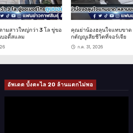
ตามสาวใหญ่กว่า 3 โล ขู่ขอ
คุณย่าน้องฮลุนใจแทบขา
นบอดี้สแลม
กตัญญูเสียชีวิตที่จอร์เจีย
026
ก.ค. 31, 2026
อัพเดต บั้งตะไล 20 ล้านแตกไม่พอ
ตั
ว
เ
ล่