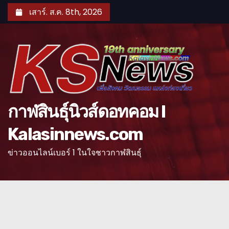
S
เสาร์. ส.ค. 8th, 2026
k
i
p
t
o
c
o
กาฬสินธุ์นิวส์ดอทคอม l
n
Kalasinnews.com
t
e
ข่าวออนไลน์เบอร์ 1 ในใจชาวกาฬสินธุ์
n
t