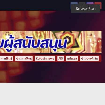
ปิดโหมดสีเทา
กาฬสินธุ์
ข่าวกาฬสินธุ์
Kalasinnews
AIS
เอไอเอส
ข่าวประจำวัน