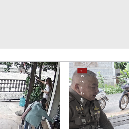
ข่
าว
ปร
ะ
จำ
วั
น