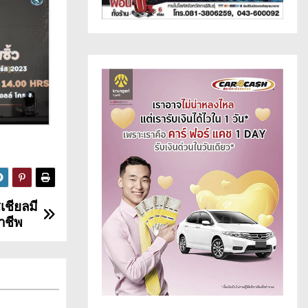
เชียลมี
าชีพ