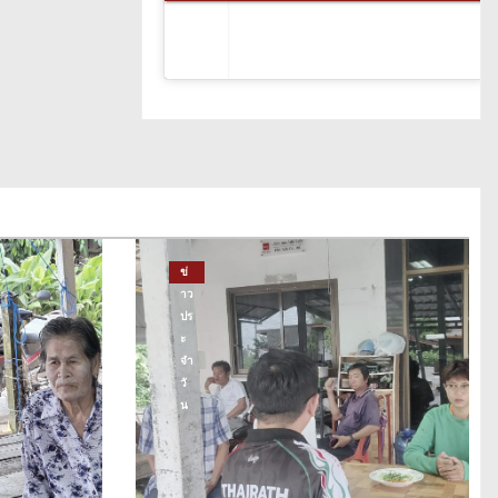
ข่
าว
ปร
ะ
จำ
วั
น