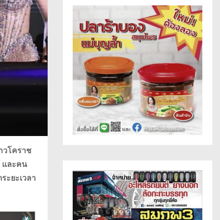
ชาวโคราช
าช และคน
ดระยะเวลา