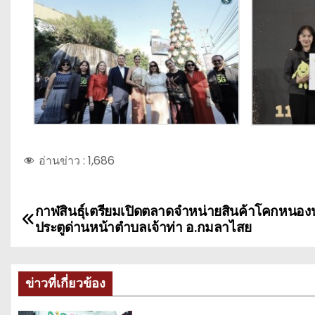
อ่านข่าว :
1,686
กาฬสินธุ์เตรียมเปิดตลาดจำหน่ายสินค้าโคกหนองนา
แ
ประตูด่านหน้าตำบลเจ้าท่า อ.กมลาไสย
น
ะ
ข่าวที่เกี่ยวข้อง
แ