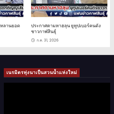
ด หลานยอด
ประกาศตามหาฮลุน ยูทูปเบอร์คนดัง
ชาวกาฬสินธุ์
ก.ค. 31, 2026
เนรมิตรทุ่งนาเป็นสวนน้ำแห่งใหม่
ตั
ว
เ
ล่