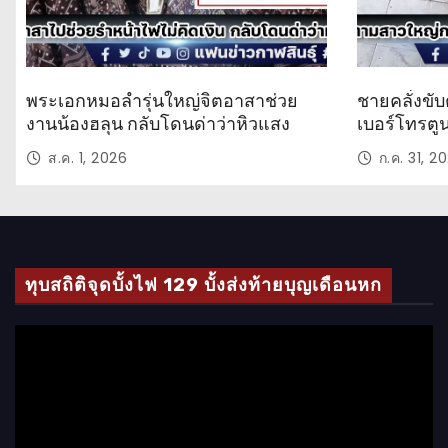
พระเอกหมอลำรุ่นใหญ่จิตอาสาช่วย
ชายคลั่งขับ
งานน้องฮลุน กลับโดนด่าว่าหิวแสง
เบอร์โทรตู
ส.ค. 1, 2026
ก.ค. 31, 2
ทุบสถิติจุดบั้งไฟ 129 บั้งส่งท้ายบุญเดือนหก
ตั
ว
เ
ล่