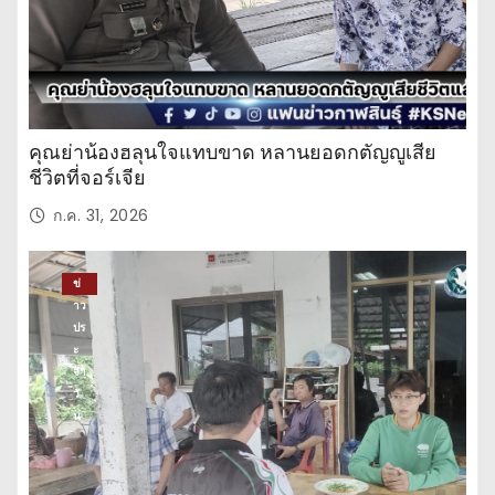
คุณย่าน้องฮลุนใจแทบขาด หลานยอดกตัญญูเสีย
ชีวิตที่จอร์เจีย
ก.ค. 31, 2026
ข่
าว
ปร
ะ
จำ
วั
น