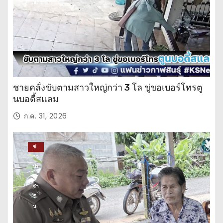
น
ชายคลั่งขับตามสาวใหญ่กว่า 3 โล ขู่ขอเบอร์โทรตู
นบอดี้สแลม
ก.ค. 31, 2026
ข่
าว
ปร
ะ
จำ
วั
น