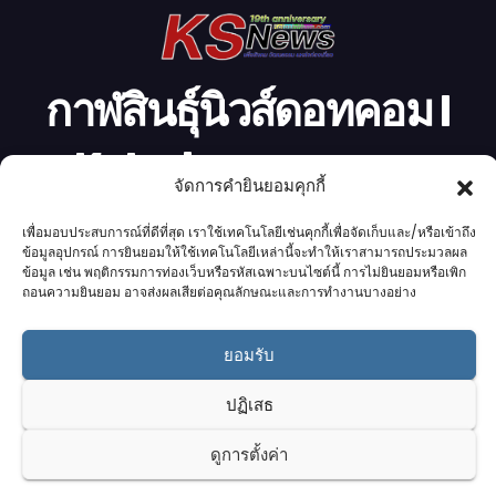
กาฬสินธุ์นิวส์ดอทคอม l
Kalasinnews.com
จัดการคำยินยอมคุกกี้
ข่าวออนไลน์เบอร์ 1 ในใจชาวกาฬสินธุ์
เพื่อมอบประสบการณ์ที่ดีที่สุด เราใช้เทคโนโลยีเช่นคุกกี้เพื่อจัดเก็บและ/หรือเข้าถึง
ข้อมูลอุปกรณ์ การยินยอมให้ใช้เทคโนโลยีเหล่านี้จะทำให้เราสามารถประมวลผล
ข้อมูล เช่น พฤติกรรมการท่องเว็บหรือรหัสเฉพาะบนไซต์นี้ การไม่ยินยอมหรือเพิก
ถอนความยินยอม อาจส่งผลเสียต่อคุณลักษณะและการทำงานบางอย่าง
Proudly powered by K.S.Network
|
Theme: News by
K.S.Network
.
ยอมรับ
Home
Cookie Policy (UK)
Login Customizer
ปฏิเสธ
Terms & conditions
คอลัมนิสต์
ติดต่อเรา
บริการของเรา
รับโฆษณา
ออกแบบเว็บไซต์
อ่านข่าว
เกี่ยวกับเรา
ดูการตั้งค่า