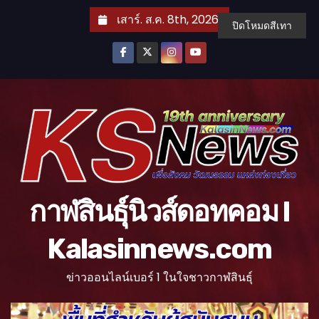
S
เสาร์. ส.ค. 8th, 2026
ปิดโหมดสีเทา
k
i
p
t
o
c
o
n
t
กาฬสินธุ์นิวส์ดอทคอม l
e
n
Kalasinnews.com
t
ข่าวออนไลน์เบอร์ 1 ในใจชาวกาฬสินธุ์