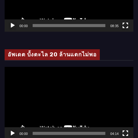
ไ
ฟ
ล์
00:00
08:35
วิ
ดี
โ
อัพเดต บั้งตะไล 20 ล้านแตกไม่พอ
อ
ตั
ว
เ
ล่
น
ไ
ฟ
ล์
00:00
04:14