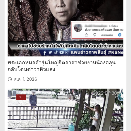
จำ
วั
น
พระเอกหมอลำรุ่นใหญ่จิตอาสาช่วยงานน้องฮลุน
กลับโดนด่าว่าหิวแสง
ส.ค. 1, 2026
ข่
าว
ปร
ะ
จำ
วั