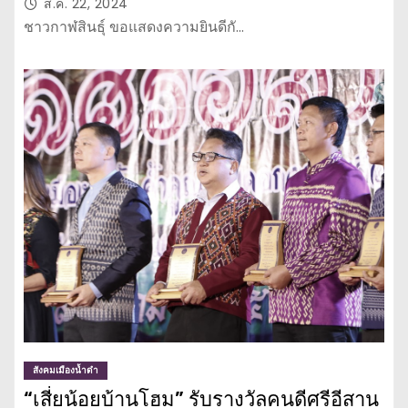
ส.ค. 22, 2024
ชาวกาฬสินธุ์ ขอแสดงความยินดีกั…
สังคมเมืองน้ำดำ
“เสี่ยน้อยบ้านโฮม” รับรางวัลคนดีศรีอีสาน