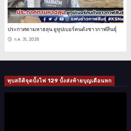
ประกาศตามหาฮลุน ยูทูปเบอร์คนดังชาวกาฬสินธุ์
ก.ค. 31, 2026
ทุบสถิติจุดบั้งไฟ 129 บั้งส่งท้ายบุญเดือนหก
ตั
ว
เ
ล่
น