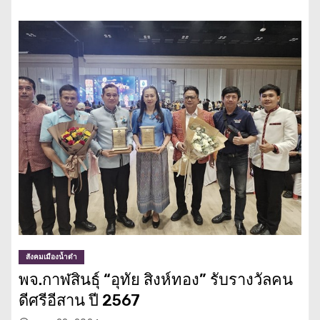
สังคมเมืองน้ำดำ
พจ.กาฬสินธุ์ “อุทัย สิงห์ทอง” รับรางวัลคน
ดีศรีอีสาน ปี 2567