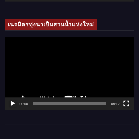
วิ
ดี
โ
เนรมิตรทุ่งนาเป็นสวนน้ำแห่งใหม่
อ
ตั
ว
เ
ล่
น
ไ
ฟ
ล์
00:00
08:12
วิ
ดี
โ
อ